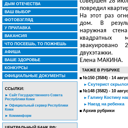
совершен 28 июля
ДЫМ ОТЕЧЕСТВА
повредил квартир
ВАШ ВЫБОР
На этот раз огн
ФОТОВЗГЛЯД
дом. В резуль
У ПРИЛАВКА
наружная стен
ВАКАНСИЯ
квадратных 
ЧТО ПОСЕЕШЬ, ТО ПОЖНЕШЬ
эвакуировано 
АФИША
двухэтажки.
ВАШЕ ЗДОРОВЬЕ
Елена МАКИНА.
КОНКУРСЫ
ТАКЖЕ В РУБРИКЕ
ОФИЦИАЛЬНЫЕ ДОКУМЕНТЫ
№150 (3584) - 14 авгу
Скутерист скрылся
CСЫЛКИ:
№148 (3582) - 10 авгу
Сайт Государственного Совета
Галину Костину н
Республики Коми
Наезд на ребенка
Официальный сервер Республики
Коми
Архив рубрики
Комиинформ
ЦЕНТРАЛЬНЫЙ БАНК РФ: