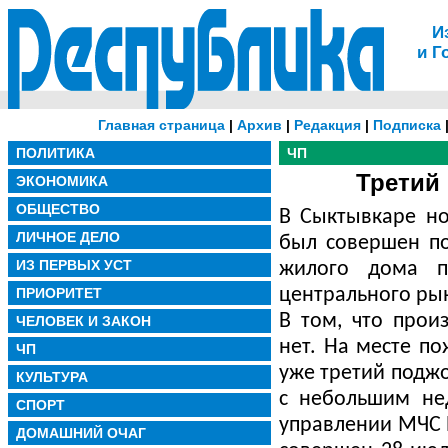
И
и Г
Главная страница
|
Архив
|
Редакция
|
Подписка
ПОЛИТИКА
ЧП
Третий
ЭКОНОМИКА
ОБЩЕСТВО
В Сыктывкаре но
ЛИЧНОЕ ДЕЛО
был совершен по
ИЗ ПЕРВЫХ УСТ
жилого дома п
ПРИОРИТЕТ
центрального ры
В том, что прои
ЧЕЛОВЕК И ЗАКОН
нет. На месте п
ЧП
уже третий поджо
КУЛЬТУРА
с небольшим нед
СПОРТ
управлении МЧС 
ДОМАШНИЙ ОЧАГ