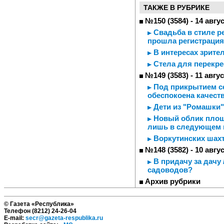
ТАКЖЕ В РУБРИКЕ
№150 (3584) - 14 авгу
Свадьба в стиле р
прошла регистраци
В интересах зрите
Стела для перекре
№149 (3583) - 11 авгу
Под прикрытием се
обеспокоена качест
Дети из "Ромашки"
Новый облик площ
лишь в следующем 
Воркутинских шах
№148 (3582) - 10 авгу
В придачу за дачу 
садоводов?
Архив рубрики
© Газета «Республика»
Телефон (8212) 24-26-04
E-mail:
secr@gazeta-respublika.ru