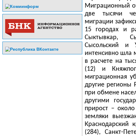
Миграционный от
две тысячи че
миграции зафикс
15 городах и р
Сыктывкар, Сы
Сысольский и У
интенсивно шла м
в расчете на тыс
(12) и Княжпог
миграционная уб
другие регионы Р
при обмене насел
другими госуда
прирост – около
земляки выезжа
Краснодарский к
(284), Санкт-Пе