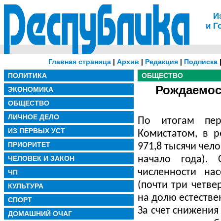
И
и Г
Главная страница
|
Архив
|
Редакция
|
Подписка
ПОЛИТИКА
ОБЩЕСТВО
Рождаемост
ЭКОНОМИКА
ОБЩЕСТВО
ЛИЧНОЕ ДЕЛО
По итогам пер
ИЗ ПЕРВЫХ УСТ
Комистатом, в р
ПРИОРИТЕТ
971,8 тысячи чело
ЧЕЛОВЕК И ЗАКОН
начало года). 
численности на
ЧП
(почти три четве
КУЛЬТУРА
на долю естеств
СПОРТ
За счет снижения
ДОМАШНИЙ ОЧАГ