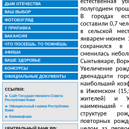
естественная 
ДЫМ ОТЕЧЕСТВА
полугодием прошл
ВАШ ВЫБОР
В городах ест
ФОТОВЗГЛЯД
составили 0,7 че
У ПРИЛАВКА
в сельской мес
ВАКАНСИЯ
январем-июнем 2
ЧТО ПОСЕЕШЬ, ТО ПОЖНЕШЬ
сохранился в 
АФИША
сменилась небол
ВАШЕ ЗДОРОВЬЕ
Сыктывкаре, Ворк
КОНКУРСЫ
Увеличение рожд
двенадцати гор
ОФИЦИАЛЬНЫЕ ДОКУМЕНТЫ
наибольший коэ
CСЫЛКИ:
в Ижемском (15,
Сайт Государственного Совета
жителей) и Ус
Республики Коми
наименьший – в 
Официальный сервер Республики
Коми
структуре рож
Комиинформ
повторных рожд
целом за перво
ЦЕНТРАЛЬНЫЙ БАНК РФ: