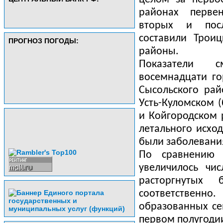
районах перве
вторых и посл
составили Троиц
ПРОГНОЗ ПОГОДЫ:
районы.
Показатели с
восемнадцати го
Сысольского рай
Усть-Куломском (
и Койгородском 
летального исхо
были заболевани
По сравнению 
увеличилось чи
расторгнутых
соответствен
образованных се
первом полугодии 