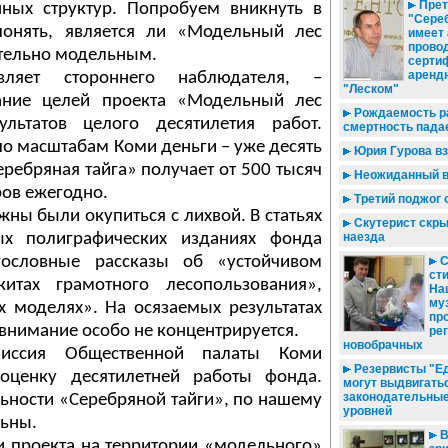
Прет
нных структур. Попробуем вникнуть в
"Сереб
понять, является ли «Модельный лес
имеет 
прово
тельно модельным.
серти
аренд
вляет стороннего наблюдателя, –
"Леском"
ание целей проекта «Модельный лес
Рождаемость ра
льтатов целого десятилетия работ.
смертность пада
о масштабам Коми деньги – уже десять
Юрия Гурова вз
ребряная тайга» получает от 500 тысяч
Неожиданный в
ов ежегодно.
Третий поджог 
ны были окупиться с лихвой. В статьях
Скутерист скры
 полиграфических изданиях фонда
наезда
ословные рассказы об «устойчивом
С
сти
китах грамотного лесопользования»,
На
му
 моделях». На осязаемых результатах
пр
внимание особо не концентрируется.
ре
новобрачных
миссия Общественной палаты Коми
Резервисты "Ед
оценку десятилетней работы фонда.
могут выдвигать
законодательные
льности «Серебряной тайги», по нашему
уровней
ьны.
В
и проекта на территории «модельного»