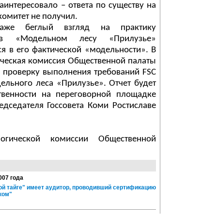
аинтересовало – ответа по существу на
омитет не получил.
аже беглый взгляд на практику
 в «Модельном лесу «Прилузье»
ся в его фактической «модельности». В
гическая комиссия Общественной палаты
 проверку выполнения требований FSC
ельного леса «Прилузье». Отчет будет
твенности на переговорной площадке
едседателя Госсовета Коми Ростиславе
логической комиссии Общественной
007 года
ой тайге" имеет аудитор, проводивший сертификацию
ком"