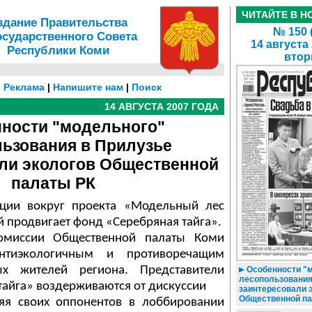
ЧИТАЙТЕ В Н
здание Правительства
№ 150 
осударственного Совета
14 августа
Республики Коми
втор
|
Реклама
|
Напишите нам
|
Поиск
14 АВГУСТА 2007 ГОДА
ности "модельного"
ьзования в Прилузье
ли экологов Общественной
палаты РК
ации вокруг проекта «Модельный лес
 продвигает фонд «Серебряная тайга».
комиссии Общественной палаты Коми
нтиэкологичным и противоречащим
ых жителей региона. Представители
Особенности "
лесопользования
тайга» воздерживаются от дискуссии
заинтересовали 
Общественной п
няя своих оппонентов в лоббировании