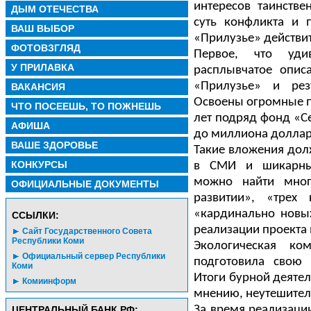
интересов таинстве
ДЫМ ОТЕЧЕСТВА
суть конфликта и 
ВАШ ВЫБОР
«Прилузье» действи
ФОТОВЗГЛЯД
Первое, что уди
У ПРИЛАВКА
расплывчатое опис
«Прилузье» и резу
ВАКАНСИЯ
Освоены огромные п
ЧТО ПОСЕЕШЬ, ТО ПОЖНЕШЬ
лет подряд фонд «Се
АФИША
до миллиона доллар
ВАШЕ ЗДОРОВЬЕ
Такие вложения долж
КОНКУРСЫ
в СМИ и шикарных
можно найти мног
ОФИЦИАЛЬНЫЕ ДОКУМЕНТЫ
развитии», «трех 
«кардинально новых
CСЫЛКИ:
реализации проекта 
Сайт Государственного Совета
Республики Коми
Экологическая ко
Официальный сервер Республики
подготовила свою 
Коми
Итоги бурной деяте
Комиинформ
мнению, неутешител
За время реализаци
ЦЕНТРАЛЬНЫЙ БАНК РФ: