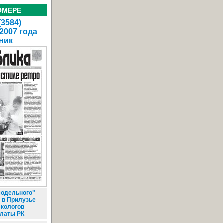
ОМЕРЕ
(3584)
 2007 года
ник
модельного"
 в Прилузье
экологов
алаты РК