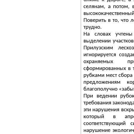
селянам, а потом, 
высококачественн
Поверить в то, что 
трудно.
На словах учтены
выделении участков
Прилузским лесхо
игнорируется созд
охраняемых пр
сформированных в т
рубками мест сбора 
предложениям ко
благополучно «забыт
При ведении рубо
требования законода
эти нарушения вскр
который в апр
соответствующий с
нарушение экологич