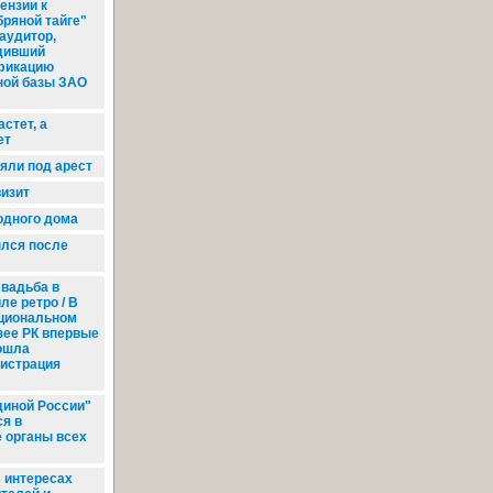
ензии к
ряной тайге"
аудитор,
дивший
фикацию
ной базы ЗАО
стет, а
ет
яли под арест
изит
одного дома
лся после
вадьба в
ле ретро / В
циональном
зее РК впервые
ошла
гистрация
иной России"
ся в
 органы всех
 интересах