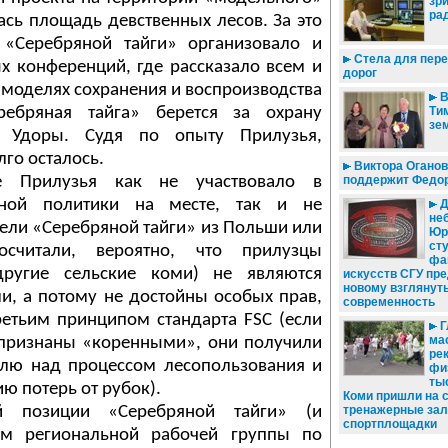
зр
ра
ась площадь девственных лесов. За это
 «Серебряной тайги» организовало и
Стела для пере
х конференций, где рассказало всем и
дорог
 моделях сохранения и воспроизводства
В
ребряная тайга» берется за охрану
Ти
зе
в Удоры. Судя по опыту Прилузья,
лго осталось.
Виктора Оганов
е Прилузья как не участвовало в
поддержит Федор
ной политики на месте, так и не
Д
не
тели «Серебряной тайги» из Польши или
Юр
ст
считали, вероятно, что прилузцы
фа
другие сельские коми) не являются
искусств СГУ пре
новому взглянуть
, а потому не достойны особых прав,
современность
етьим принципом стандарта FSC (если
Г
мас
признаны «коренными», они получили
ре
олю над процессом лесопользования и
фи
ты
ю потерь от рубок).
Коми пришли на 
й позиции «Серебряной тайги» (и
тренажерные зал
спортплощадки
ом региональной рабочей группы по