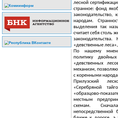
лесной сертификаци
странное: фонд яко
законодательство,
народам. Странно
выделения так наз
считает себя столь
законодательства.
«девственные леса»,
По нашему мнени
политику двойных
«девственных лесо
механизм, позволяю
с коренными народам
Прилузский лес
«Серебряной тай
«образцово-показа
местным предпри
схемам. Снача
непосредственной 
ближе к дороге, а 