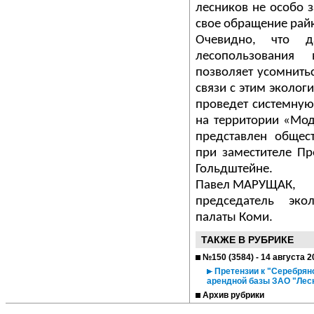
лесников не особо з
свое обращение райк
Очевидно, что д
лесопользования
позволяет усомнить
связи с этим эколо
проведет системную
на территории «Мод
представлен общес
при заместителе Пр
Гольдштейне.
Павел МАРУЩАК,
председатель эко
палаты Коми.
ТАКЖЕ В РУБРИКЕ
№150 (3584) - 14 августа 2
Претензии к "Серебрян
арендной базы ЗАО "Лес
Архив рубрики