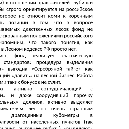
и) в отношении прав жителей глубинки
бы строго ориентируется на российское
 которое не относит коми к коренным
сть позиции в том, что в вопросе
ываемых девственных лесов фонд не
 же скованным положениями российского
 Напомним, что такого понятия, как
 в Лесном кодексе РФ просто нет.
ю, фонд реализует классическую
 стандартов: процедура выделения
в» выгодна «Серебряной тайге» как
щий «давить» на лесной бизнес. Работа
и таких бонусов не сулит.
хоз, активно сотрудничающий с
гой» и даже соорудивший парочку
тельных» делянок, активно выделяет
нимателям лес по очень странным
ла драгоценные кубометры в
близости от населенных пунктов (так
значит, выгоднее рубить) «выделяют»