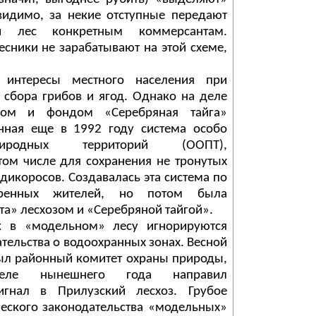
видимо, за некие отступные передают
ый лес конкретным коммерсантам.
лесники не зарабатывают на этой схеме,
 интересы местного населения при
 сбора грибов и ягод. Однако на деле
зом и фондом «Серебряная тайга»
анная еще в 1992 году система особо
иродных территорий (ООПТ),
ом числе для сохранения не тронутых
дикоросов. Создавалась эта система по
ренных жителей, но потом была
а» лесхозом и «Серебряной тайгой».
к в «модельном» лесу игнорируются
тельства о водоохранных зонах. Весной
ыл районный комитет охраны природы,
еле нынешнего года направил
игнал в Прилузский лесхоз. Грубое
еского законодательства «модельных»