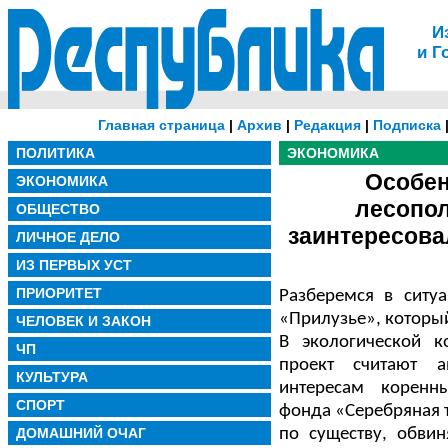
И
и Г
Главная страница
|
Архив
|
Редакция
|
Подписка
ПОЛИТИКА
ЭКОНОМИКА
Особен
ЭКОНОМИКА
лесопол
ОБЩЕСТВО
заинтересова
ЛИЧНОЕ ДЕЛО
ИЗ ПЕРВЫХ УСТ
ПРИОРИТЕТ
Разберемся в ситу
«Прилузье», который
ЧЕЛОВЕК И ЗАКОН
В экологической 
ЧП
проект считают а
КУЛЬТУРА
интересам коренн
СПОРТ
фонда «Серебряная 
ДОМАШНИЙ ОЧАГ
по существу, обви