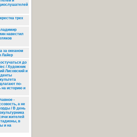
ителей и
диослушателей
крестка трех
ладимир
мин навестил
мляков
а за океаном
 Лайер
остучаться до
бес / Художник
ий Лисовский и
уденты
культета
длагают по-
 на историю и
лавное -
совость, а не
корды / В день
зкультурника
сячи жителей
стадионы, в
ы и на