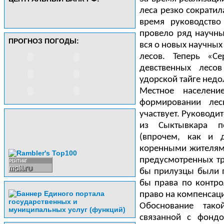
леса резко сократил
время руководство
провело ряд научны
ПРОГНОЗ ПОГОДЫ:
вся о новых научных
лесов. Теперь «Се
девственных лесо
удорской тайге недо
Местное населени
формировании лес
участвует. Руководи
из Сыктывкара по
(впрочем, как и 
коренными жителями
предусмотренных тр
бы прилузцы были 
бы права по контр
право на компенсаци
Обоснование тако
связанной с фонд