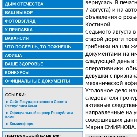
вернулась. В печат
ДЫМ ОТЕЧЕСТВА
7 августа) и на ав
ВАШ ВЫБОР
объявления о розы
ФОТОВЗГЛЯД
Костиной.
У ПРИЛАВКА
Седьмого августа в
ВАКАНСИЯ
старой дороги пос
грибники нашли же
ЧТО ПОСЕЕШЬ, ТО ПОЖНЕШЬ
документами на им
АФИША
следующий день в 
ВАШЕ ЗДОРОВЬЕ
оперативники
обн
КОНКУРСЫ
девушки с признак
ОФИЦИАЛЬНЫЕ ДОКУМЕНТЫ
механической асфи
Уголовное дело на
CСЫЛКИ:
следователя проку
Сайт Государственного Совета
активные следстве
Республики Коми
направленные на у
Официальный сервер Республики
Коми
совершивших данно
Комиинформ
Мария СМИРНОВА.
ЦЕНТРАЛЬНЫЙ БАНК РФ: