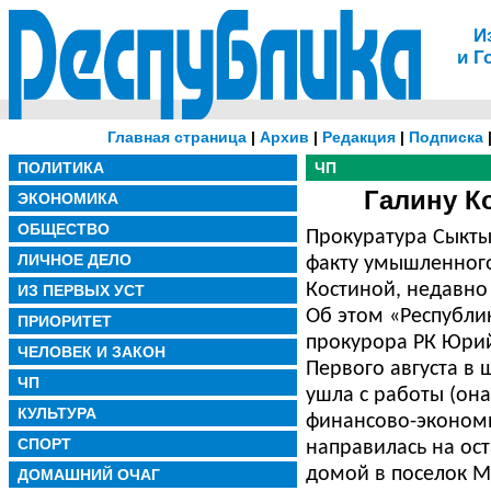
И
и Г
Главная страница
|
Архив
|
Редакция
|
Подписка
ПОЛИТИКА
ЧП
Галину К
ЭКОНОМИКА
ОБЩЕСТВО
Прокуратура Сыкты
ЛИЧНОЕ ДЕЛО
факту умышленного
Костиной, недавно
ИЗ ПЕРВЫХ УСТ
Об этом «Республ
ПРИОРИТЕТ
прокурора РК Юрий
ЧЕЛОВЕК И ЗАКОН
Первого августа в 
ЧП
ушла с работы (он
КУЛЬТУРА
финансово-экономи
СПОРТ
направилась на ост
домой в поселок М
ДОМАШНИЙ ОЧАГ