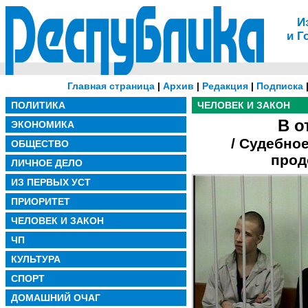
И
и Г
Главная страница
|
Архив
|
Редакция
|
Подписка
ПОЛИТИКА
ЧЕЛОВЕК И ЗАКОН
В о
ЭКОНОМИКА
/ Судебно
ОБЩЕСТВО
прод
ЛИЧНОЕ ДЕЛО
ИЗ ПЕРВЫХ УСТ
ПРИОРИТЕТ
ЧЕЛОВЕК И ЗАКОН
ЧП
КУЛЬТУРА
СПОРТ
ДОМАШНИЙ ОЧАГ