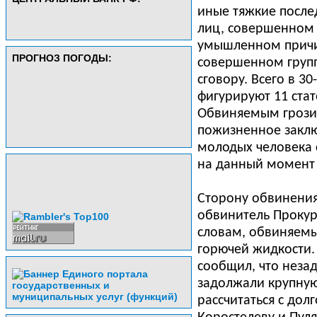
иные тяжкие послед
лиц, совершенном
умышленном причи
ПРОГНОЗ ПОГОДЫ:
совершенном груп
сговору. Всего в 3
фигурируют 11 стат
Обвиняемым грозит
пожизненное заклю
молодых человека 
на данный момент 
Сторону обвинения
обвинитель Прокур
словам, обвиняем
горючей жидкости.
сообщил, что неза
задолжали крупную
рассчитаться с дол