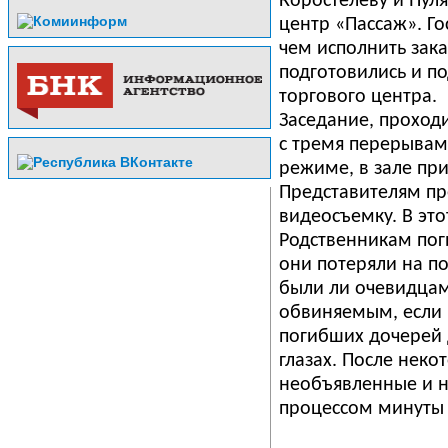
Коростелеву и Пул
центр «Пассаж». Го
чем исполнить зак
подготовились и п
торгового центра.
Заседание, проходи
с тремя перерывам
режиме, в зале при
Представителям пр
видеосъемку. В эт
Родственникам пог
они потеряли на по
были ли очевидцам
обвиняемым, если 
погибших дочерей 
глазах. После неко
необъявленные и 
процессом минуты