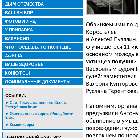
ДЫМ ОТЕЧЕСТВА
ВАШ ВЫБОР
ФОТОВЗГЛЯД
Обвиняемыми по де
У ПРИЛАВКА
Коростелев
ВАКАНСИЯ
и Алексей Пулялин.
случившегося 11 ию
ЧТО ПОСЕЕШЬ, ТО ПОЖНЕШЬ
основном молодые
АФИША
ухтинцев получили
ВАШЕ ЗДОРОВЬЕ
Верховным судом Р
КОНКУРСЫ
судей: заместителя
ОФИЦИАЛЬНЫЕ ДОКУМЕНТЫ
Валерия Кунторовс
Руслана Терентюка.
CСЫЛКИ:
Сайт Государственного Совета
Напомним, органы 
Республики Коми
предъявили Антону
Официальный сервер Республики
Коми
обвинение в умыш
Комиинформ
повреждении чужог
повлекшем по неос
ЦЕНТРАЛЬНЫЙ БАНК РФ: