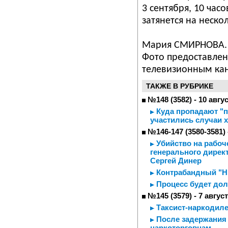
3 сентября, 10 часо
затянется на неско
Мария СМИРНОВА.
Фото предоставле
телевизионным ка
ТАКЖЕ В РУБРИКЕ
№148 (3582) - 10 авгу
Куда пропадают "п
участились случаи 
№146-147 (3580-3581) 
Убийство на рабоче
генерального дирек
Сергей Динер
Контрабандный "Н
Процесс будет до
№145 (3579) - 7 авгус
Таксист-наркодиле
После задержания 
наркоторговцам