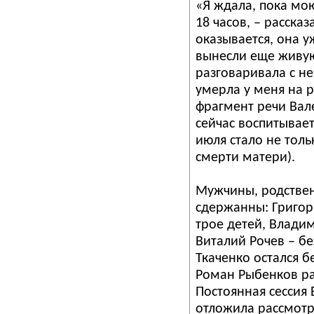
«Я ждала, пока мою
18 часов, – расска
оказывается, она 
вынесли еще живую,
разговаривала с не
умерла у меня на 
фрагмент речи Вал
сейчас воспитывает
июля стало не тол
смерти матери).
Мужчины, родствен
сдержанны: Григор
трое детей, Владим
Виталий Рочев – б
Ткаченко остался б
Роман Рыбенков ра
Постоянная сессия 
отложила рассмотр