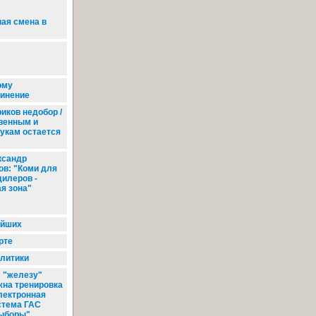
ая смена в
ому
инение
иков недобор /
твенным и
укам остается
сандр
ов: "Коми для
дилеров -
я зона"
ейших
рте
литики
 "железу"
жна тренировка
Электронная
стема ГАС
ыборы"