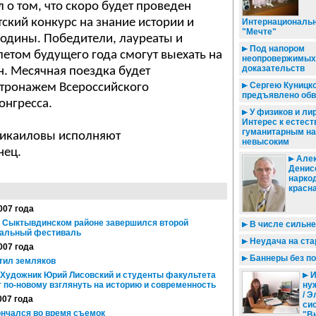
о том, что скоро будет проведен
ский конкурс на знание истории и
Интернациональн
"Мечте"
родины. Победители, лауреаты и
Под напором
летом будущего года смогут выехать на
неопровержимых
доказательств
. Месячная поездка будет
Сергею Куницк
атронажем Всероссийского
предъявлено обв
онгресса.
У физиков и лир
Интерес к естес
гуманитарным на
Микаиловы исполняют
невысоким
нец.
Алек
Денис
нарко
красна
007 года
В Сыктывдинском районе завершился второй
В числе сильн
альный фестиваль
Неудача на ста
007 года
Баннеры без по
тил земляков
/ Художник Юрий Лисовский и студенты факультета
И
 по-новому взглянуть на историю и современность
ну
/ 
007 года
си
нчался во время съемок
"В