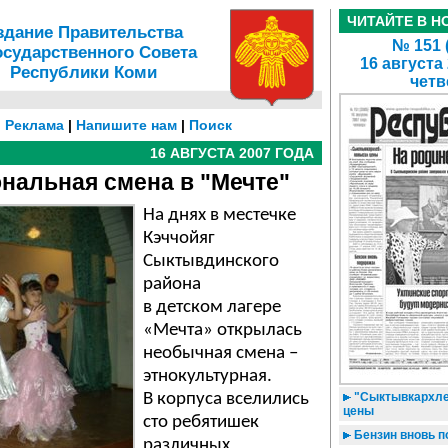
ЧИТАЙТЕ В Н
здание Правительства
№ 151 
осударственного Совета
16 августа
Республики Коми
четв
|
Реклама
|
Напишите нам
|
Поиск
16 АВГУСТА 2007 ГОДА
нальная смена в "Мечте"
На днях в местечке
Кэччойяг
Сыктывдинского
района
в детском лагере
«Мечта» открылась
необычная смена –
этнокультурная.
В корпуса вселились
"Сыктывкархле
цены
сто ребятишек
Бензин вновь 
различных