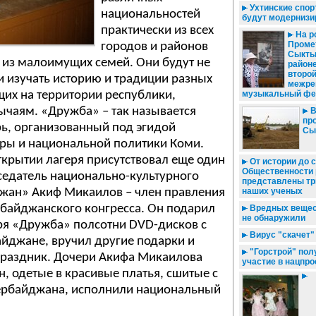
Ухтинские спо
национальностей
будут модерниз
практически из всех
На р
Промет
городов и районов
Сыкты
 из малоимущих семей. Они будут не
район
второ
 и изучать историю и традиции разных
межре
их на территории республики,
музыкальный фе
ычаям. «Дружба» – так называется
В
пр
ь, организованный под эгидой
Сы
уры и национальной политики Коми.
крытии лагеря присутствовал еще один
От истории до 
Общественности 
седатель национально-культурного
представлены тр
жан» Акиф Микаилов – член правления
наших ученых
рбайджанского конгресса. Он подарил
Вредных вещест
не обнаружили
ря «Дружба» полсотни DVD-дисков с
Вирус "скачет"
йджане, вручил другие подарки и
"Горстрой" пол
праздник. Дочери Акифа Микаилова
участие в нацпро
н, одетые в красивые платья, сшитые с
ербайджана, исполнили национальный