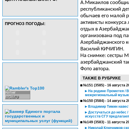
А.Микаилов сообщил 
республиканский дет
обычаев его малой 
активисты конкурса 
ПРОГНОЗ ПОГОДЫ:
отдых в Азербайджан
организована под п
Азербайджанского к
Василий КИЧИГИН.
На снимке: сестры 
азербайджанский та
Фото автора.
ТАКЖЕ В РУБРИКЕ
№151 (3585) - 16 августа 2
На родине Прометея / 
межрегиональный музык
№150 (3584) - 14 августа 2
Владимир Тимин навес
Достучаться до небес 
искусств СГУ предлагают
№149 (3583) - 11 августа 2
Николай Ключников ско