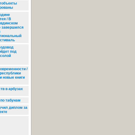
ртобъекты
ированы
одине
ея / В
вдинском
е завершился
й
гиональный
стиваль
одовод
ойдет под
солой
современности /
республики
и новые книги
в в арбузах
 по табунам
учил диплом за
екте