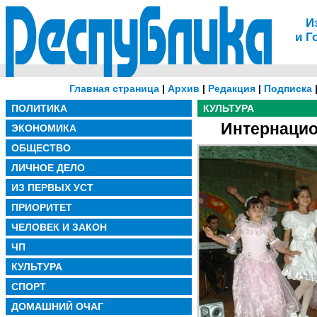
И
и Г
Главная страница
|
Архив
|
Редакция
|
Подписка
ПОЛИТИКА
КУЛЬТУРА
Интернацио
ЭКОНОМИКА
ОБЩЕСТВО
ЛИЧНОЕ ДЕЛО
ИЗ ПЕРВЫХ УСТ
ПРИОРИТЕТ
ЧЕЛОВЕК И ЗАКОН
ЧП
КУЛЬТУРА
СПОРТ
ДОМАШНИЙ ОЧАГ