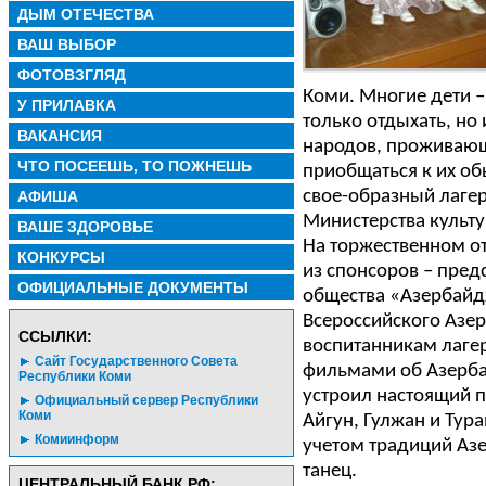
ДЫМ ОТЕЧЕСТВА
ВАШ ВЫБОР
ФОТОВЗГЛЯД
Коми. Многие дети –
У ПРИЛАВКА
только отдыхать, но
ВАКАНСИЯ
народов, проживающ
ЧТО ПОСЕЕШЬ, ТО ПОЖНЕШЬ
приобщаться к их об
свое-образный лагер
АФИША
Министерства культ
ВАШЕ ЗДОРОВЬЕ
На торжественном от
КОНКУРСЫ
из спонсоров – пред
ОФИЦИАЛЬНЫЕ ДОКУМЕНТЫ
общества «Азербайд
Всероссийского Азе
CСЫЛКИ:
воспитанникам лаге
Сайт Государственного Совета
фильмами об Азерба
Республики Коми
устроил настоящий 
Официальный сервер Республики
Коми
Айгун, Гулжан и Тура
Комиинформ
учетом традиций Аз
танец.
ЦЕНТРАЛЬНЫЙ БАНК РФ: