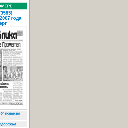
ОМЕРЕ
(3585)
 2007 года
ерг
б" повысил
подорожал