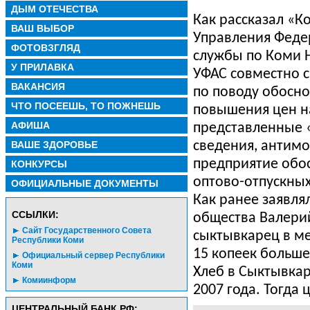
ДЫМ ОТЕЧЕСТВА
Как рассказал «
ВАШ ВЫБОР
Управления Феде
ФОТОВЗГЛЯД
службы по Коми 
У ПРИЛАВКА
УФАС совместно 
ВАКАНСИЯ
по поводу обосн
ЧТО ПОСЕЕШЬ, ТО ПОЖНЕШЬ
повышения цен н
АФИША
представленные 
ВАШЕ ЗДОРОВЬЕ
сведения, антимо
предприятие обо
КОНКУРСЫ
оптово-отпускных
ОФИЦИАЛЬНЫЕ ДОКУМЕНТЫ
Как ранее заявля
CСЫЛКИ:
общества Валерий
Сайт Государственного Совета
сыктывкарец в ме
Республики Коми
15 копеек больше
Официальный сервер Республики
Коми
Хлеб в Сыктывкар
Комиинформ
2007 года. Тогда
ЦЕНТРАЛЬНЫЙ БАНК РФ: