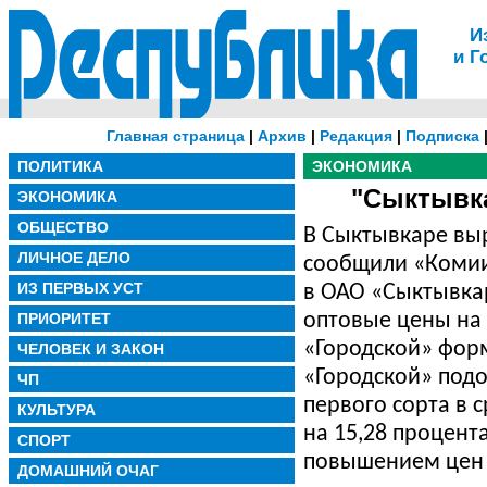
И
и Г
Главная страница
|
Архив
|
Редакция
|
Подписка
ПОЛИТИКА
ЭКОНОМИКА
"Сыктывк
ЭКОНОМИКА
ОБЩЕСТВО
В Сыктывкаре выр
ЛИЧНОЕ ДЕЛО
сообщили «Коми
ИЗ ПЕРВЫХ УСТ
в ОАО «Сыктывкар
ПРИОРИТЕТ
оптовые цены на 
«Городской» фор
ЧЕЛОВЕК И ЗАКОН
«Городской» под
ЧП
первого сорта в 
КУЛЬТУРА
на 15,28 процент
СПОРТ
повышением цен 
ДОМАШНИЙ ОЧАГ