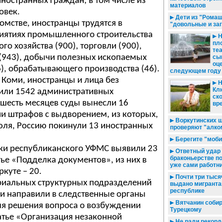
ностранных граждан, в том числе из
материалов
овек.
Дети из "Ромаш
домстве, иностранцы трудятся в
"довольные и за
иятиях промышленного строительства
Н
пл
ого хозяйства (900), торговли (900),
те
 (943), добычи полезных ископаемых
сы
оц
96), обрабатывающего производства (46).
следующем году
Коми, иностранцы и лица без
Н
Кл
или 1542 административных
ск
 шесть месяцев суды вынесли 16
вр
и штрафов с выдворением, из которых,
Воркутинских 
юля, Россию покинули 13 иностранных
проверяют "алко
Берегите "моби
ики республиканского УФМС выявили 23
Ответный удар /
браконьерстве п
тье «Подделка документов», из них в
уже сами работн
ркуте – 20.
Почти три тыся
риальных структурных подразделений
выдано мигранта
республике
и направили в следственные органы
Вятчанин собира
ля решения вопроса о возбуждении
Турецкому
атье «Организация незаконной
Не ради рекорд