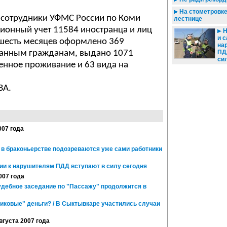
На стометровке
а сотрудники УФМС России по Коми
лестнице
ионный учет 11584 иностранца и лиц
Н
и с
 шесть месяцев оформлено 369
на
ранным гражданам, выдано 1071
ПД
си
енное проживание и 63 вида на
ВА.
007 года
 в браконьерстве подозреваются уже сами работники
и к нарушителям ПДД вступают в силу сегодня
007 года
удебное заседание по "Пассажу" продолжится в
иковые" деньги? / В Сыктывкаре участились случаи
августа 2007 года