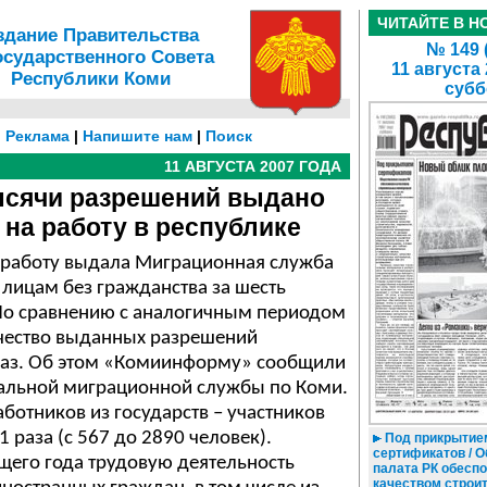
ЧИТАЙТЕ В Н
здание Правительства
№ 149 
осударственного Совета
11 августа
Республики Коми
субб
|
Реклама
|
Напишите нам
|
Поиск
11 АВГУСТА 2007 ГОДА
ысячи разрешений выдано
 на работу в республике
 работу выдала Миграционная служба
лицам без гражданства за шесть
 По сравнению с аналогичным периодом
чество выданных разрешений
 раз. Об этом «Комиинформу» сообщили
альной миграционной службы по Коми.
ботников из государств – участников
1 раза (с 567 до 2890 человек).
Под прикрытие
сертификатов / 
ущего года трудовую деятельность
палата РК обесп
качеством строи