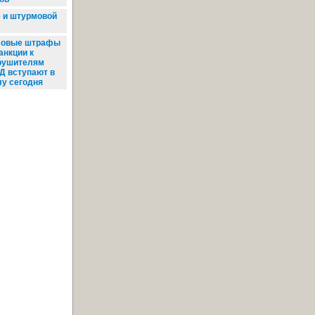
 и штурмовой
овые штрафы
анкции к
рушителям
Д вступают в
лу сегодня