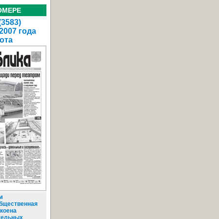
ОМЕРЕ
(3583)
 2007 года
ота
м
Общественная
окоена
тельных