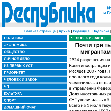
И
и Г
Главная страница
|
Архив
|
Редакция
|
Подписка
ПОЛИТИКА
ЧЕЛОВЕК И ЗАКОН
Почти три т
ЭКОНОМИКА
мигрантам
ОБЩЕСТВО
ЛИЧНОЕ ДЕЛО
2924 разрешения на
Коми иностранцам и 
ИЗ ПЕРВЫХ УСТ
месяцев 2007 года.
ПРИОРИТЕТ
прошлого года коли
ЧЕЛОВЕК И ЗАКОН
увеличилось в пять
ЧП
в Управлении Федер
КУЛЬТУРА
Доля иностранных ра
СНГ увеличилась в 5,
СПОРТ
Всего на 1 июля тек
ДОМАШНИЙ ОЧАГ