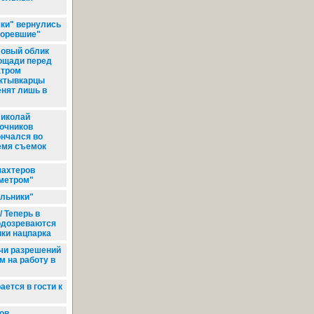
ки" вернулись
горевшие"
овый облик
ощади перед
атром
ктывкарцы
енят лишь в
иколай
ючников
ончался во
емя съемок
шахтеров
метром"
льники"
 Теперь в
одозреваются
ики нацпарка
чи разрешений
м на работу в
ется в гости к
ов