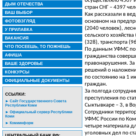
осуществляло 4507 и
ДЫМ ОТЕЧЕСТВА
стран СНГ – 4397 чел
ВАШ ВЫБОР
Как рассказали в ве
ФОТОВЗГЛЯД
основном на предпр
(2040 человек), лесн
У ПРИЛАВКА
сельского хозяйства
ВАКАНСИЯ
(328), транспорта (
ЧТО ПОСЕЕШЬ, ТО ПОЖНЕШЬ
По данным УФМС по 
АФИША
гражданства соверш
правонарушения. За
ВАШЕ ЗДОРОВЬЕ
решений о наложени
КОНКУРСЫ
по состоянию на 1 и
ОФИЦИАЛЬНЫЕ ДОКУМЕНТЫ
граждан.
За полгода сотрудн
CСЫЛКИ:
преступления по ста
Сайт Государственного Совета
Сыктывкаре – 3, в Во
Республики Коми
Сотрудники террито
Официальный сервер Республики
Коми
УФМС России по Ком
Комиинформ
четыре материала д
уголовных дел по ст
ЦЕНТРАЛЬНЫЙ БАНК РФ: