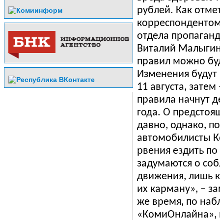
рублей
.
Как
отме
корреспонденто
отдела
пропаганд
Виталий
Малыги
правил
можно
бу
И
зменения
будут
11
августа
,
затем
правила начнут
д
года
.
О
предстоя
давно
,
однако
,
п
автомобилисты
К
рвения
ездить
по
задумаются
о
со
движения
,
лишь
их
карману
», –
за
же
время
,
по
наб
«
КомиОнлайна
»,