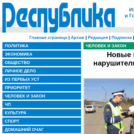
И
и Г
Главная страница
|
Архив
|
Редакция
|
Подписка
ПОЛИТИКА
ЧЕЛОВЕК И ЗАКОН
Новые 
ЭКОНОМИКА
нарушител
ОБЩЕСТВО
ЛИЧНОЕ ДЕЛО
ИЗ ПЕРВЫХ УСТ
ПРИОРИТЕТ
ЧЕЛОВЕК И ЗАКОН
ЧП
КУЛЬТУРА
СПОРТ
ДОМАШНИЙ ОЧАГ