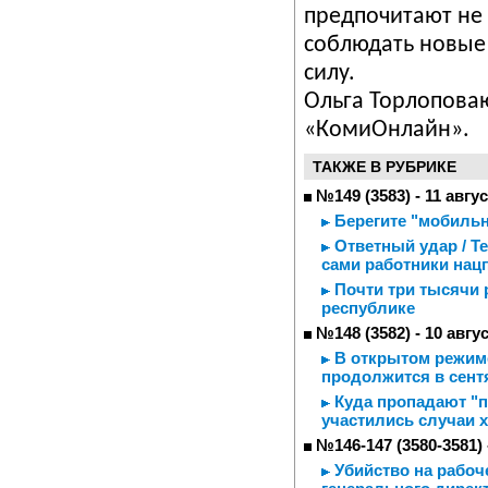
предпочитают
не
соблюдать
новые
силу
.
Ольга Торлопова
«КомиОнлайн».
ТАКЖЕ В РУБРИКЕ
№149 (3583) - 11 авгу
Берегите "мобиль
Ответный удар / Т
сами работники нац
Почти три тысячи 
республике
№148 (3582) - 10 авгу
В открытом режиме
продолжится в сент
Куда пропадают "п
участились случаи 
№146-147 (3580-3581) 
Убийство на рабоче