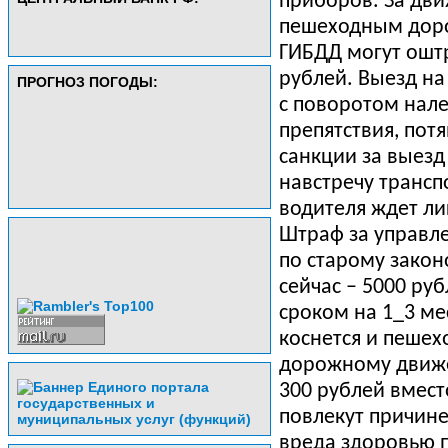
приборов
.
За
дви
пешеходным
дор
ГИБДД
могут
ошт
рублей
.
Выезд
на
ПРОГНОЗ ПОГОДЫ:
с
поворотом
нал
препятствия
,
потя
санкции
за
выезд
навстречу
трансп
водителя
ждет
ли
Штраф
за
управл
по
старому
закон
сейчас
– 5000
руб
сроком
на
1_3
ме
коснется и
пешех
дорожному
движ
300
рублей
вмест
повлекут
причине
вреда здоровью