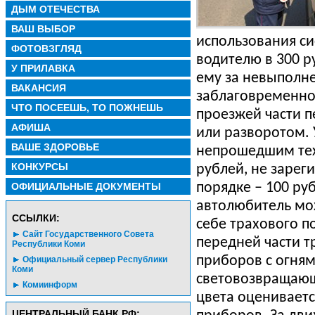
ДЫМ ОТЕЧЕСТВА
ВАШ ВЫБОР
использования
с
ФОТОВЗГЛЯД
водителю
в
300
р
У ПРИЛАВКА
ему
за
невыполн
ВАКАНСИЯ
заблаговременн
ЧТО ПОСЕЕШЬ, ТО ПОЖНЕШЬ
проезжей
части
п
АФИША
или
разворотом
.
ВАШЕ ЗДОРОВЬЕ
непрошедшим
те
КОНКУРСЫ
рублей
,
не
зарег
ОФИЦИАЛЬНЫЕ ДОКУМЕНТЫ
порядке
– 100
ру
автолюбитель
мо
CСЫЛКИ:
себе трахового
п
Сайт Государственного Совета
передней
части
т
Республики Коми
приборов
с
огня
Официальный сервер Республики
Коми
световозвращаю
Комиинформ
цвета
оцениваетс
ЦЕНТРАЛЬНЫЙ БАНК РФ: