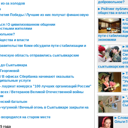
добровольное?
 из-за холодов
Рейтинг публич
ю
общества и влас
-летия Победы / Лучшие из них получат финансовую
О
пла
ься / О цивилизованном общении
пр
местными жителями
Ко
вольное?
пути стабилизаци
экономики
бщества и власти
правительстве Коми обсудили пути стабилизации и
Н
па
См
ленскую область отправились сыктывкарские
об
от
 до Сыктывкара
сыктывкарские п
 Георгиевой
Т
 / В офисах Сбербанка начинают оказывать
Ге
ципальные услуги
"Уч
мо
- лауреат конкурса "100 лучших организаций России"
на 
 всех / Ветеранов Великой Отечественной войны
ом
"
до
нский батальон
Сы
 чугунной / Вечный огонь в Сыктывкаре закрыли на
 возродился на старом месте
Слова 
Ольги Г
15 года