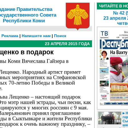
ЧИТАЙТЕ В Н
здание Правительства
№ 42 (
осударственного Совета
23 апреля 
Республики Коми
четв
|
Реклама
|
Напишите нам
|
Поиск
23 АПРЕЛЯ 2015 ГОДА
щенко в подарок
вы Коми Вячеслава Гайзера в
 Лещенко. Народный артист примет
енных мероприятиях на Стефановской
ых 70-летию Победы в Великой
е.
ьва Лещенко – настоящий подарок
то мэтр нашей эстрады, чьи песни, как
оциируются у многих россиян с 9 мая.
 Валерьянович принял приглашение
Н
гор
еды в Сыктывкаре и жители Республики
Сы
подарок к очень важному празднику, –
шк