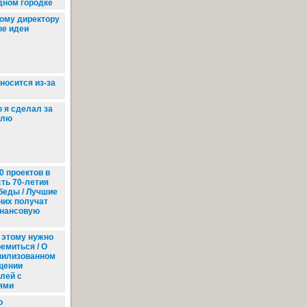
дном городке
ому директору
ые идеи
носится из-за
 я сделал за
елю
0 проектов в
сть 70-летия
беды / Лучшие
 них получат
нансовую
 этому нужно
емиться / О
вилизованном
щении
лей с
ями
о