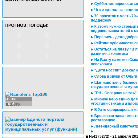
Субботник переносится
Что я сделал за недел
70 проектов в честь 70
поддержку
ПРОГНОЗ ПОГОДЫ:
К этому нужно стремит
недропользователей с 
Перепись - дело добро
Рейтинг публичности о
Остаться на плаву / В 
развития экономики
На Вахту памяти в Смо
поисковики
"Дети России" доехали
Слова и звуки от Ольги
Шаг навстречу бизнесу
государственные и муни
"РН - Северная нефть" 
Мирное небо едино для
угостили стихами и плов
В Ухте сформирован же
Бронзовая чаша вместо
реставрацию
Легендарный кинотеатр
№41 (5272) - 21 апреля 20