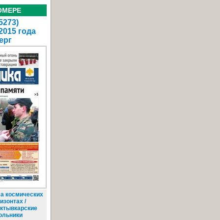
ОМЕРЕ
5273)
2015 года
ерг
а космических
изонтах /
ктывкарские
ольники