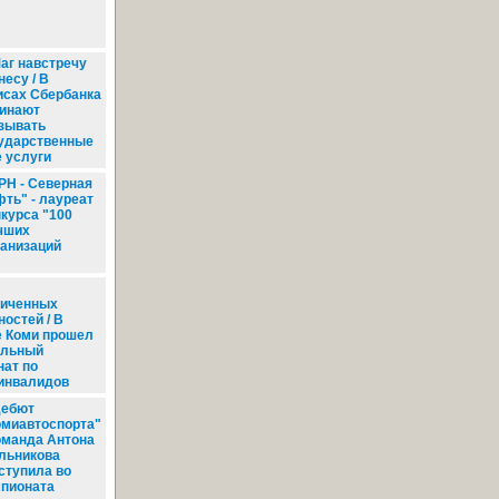
аг навстречу
несу / В
сах Сбербанка
инают
зывать
ударственные
 услуги
РН - Северная
фть" - лауреат
нкурса "100
чших
ганизаций
ниченных
остей / В
е Коми прошел
альный
нат по
инвалидов
ебют
омиавтоспорта"
Команда Антона
льникова
ступила во
мпионата