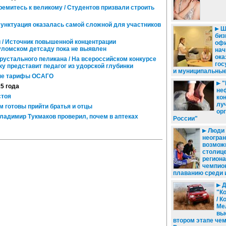
ремитесь к великому / Студентов призвали строить
/ Пунктуация оказалась самой сложной для участников
Ш
биз
 / Источник повышенной концентрации
офи
уломском детсаду пока не выявлен
нач
ока
рустального пеликана / На всероссийском конкурсе
гос
ку представит педагог из удорской глубинки
и муниципальные
ые тарифы ОСАГО
"
15 года
не
стоя
ко
лу
 готовы прийти братья и отцы
ор
ладимир Тукмаков проверил, почем в аптеках
России"
Люди
неогра
возможн
столиц
регион
чемпио
плаванию среди 
Д
"К
/ 
Ме
вы
втором этапе че