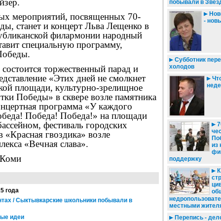
йзер.
побывали в Звёз
Нов
ых мероприятий, посвященных 70-
- нов
ы, станет и концерт Льва Лещенко в
убликанской филармонии народный
тавит специальную программу,
Победы.
Субботник пере
холодов
 состоится торжественный парад и
едставление «Этих дней не смолкнет
Что
нед
ской площади, культурно-зрелищное
тки Победы» в сквере возле памятника
концертная программа «У каждого
обеда! Победа! Победа!» на площади
бассейном, фестиваль городских
7
че
в «Красная гвоздика» возле
По
лекса «Вечная слава».
из
фи
 Коми
поддержку
К
стр
ци
15 года
об
недропользовате
нтах / Сыктывкарские школьники побывали в
местными жител
вые идеи
Перепись - дел