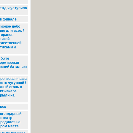
важды уступила
 в финале
ирное небо
но для всех /
теранов
ликой
ечественной
стихами и
 Ухте
ормирован
нский батальон
ронзовая чаша
сто чугунной /
чный огонь в
ктывкаре
крыли на
рок
егендарный
нотеатр
зродился на
аром месте