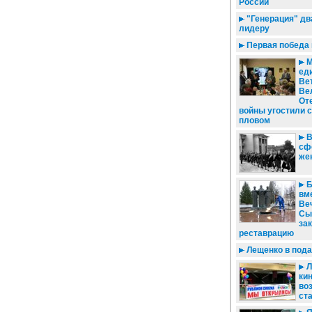
России
"Генерация" д
лидеру
Первая победа
М
еди
Ве
Ве
От
войны угостили 
пловом
В
сф
же
Б
вме
Ве
Сы
за
реставрацию
Лещенко в пода
Л
ки
во
ст