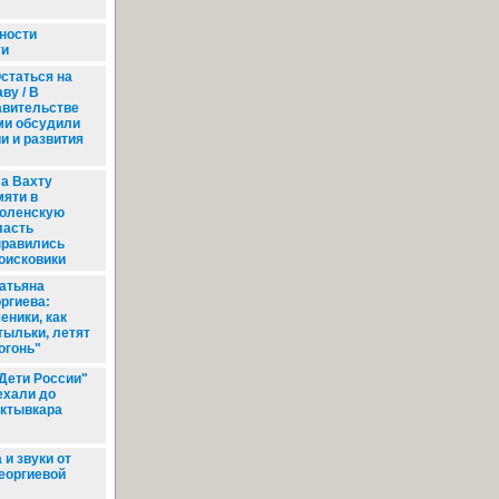
ности
ти
статься на
ву / В
авительстве
ми обсудили
и и развития
а Вахту
мяти в
оленскую
ласть
правились
оисковики
атьяна
оргиева:
еники, как
тыльки, летят
огонь"
Дети России"
ехали до
ктывкара
и звуки от
еоргиевой