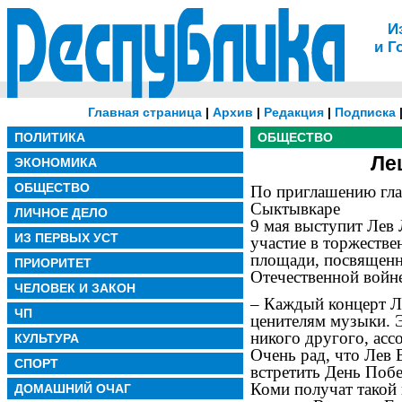
И
и Г
Главная страница
|
Архив
|
Редакция
|
Подписка
ПОЛИТИКА
ОБЩЕСТВО
Ле
ЭКОНОМИКА
ОБЩЕСТВО
По приглашению гла
Сыктывкаре
ЛИЧНОЕ ДЕЛО
9 мая выступит Лев
ИЗ ПЕРВЫХ УСТ
участие в торжеств
площади, посвященн
ПРИОРИТЕТ
Отечественной войн
ЧЕЛОВЕК И ЗАКОН
– Каждый концерт Л
ЧП
ценителям музыки. Э
никого другого, асс
КУЛЬТУРА
Очень рад, что Лев
СПОРТ
встретить День Поб
Коми получат такой 
ДОМАШНИЙ ОЧАГ