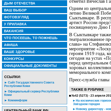
отметил Вячеслав Га
ДЫМ ОТЕЧЕСТВА
Одним из центральн
ВАШ ВЫБОР
летию Великой Побед
ФОТОВЗГЛЯД
Сыктывкаре. В респ
артист России предс
У ПРИЛАВКА
посвященную Дню 
ВАКАНСИЯ
В Сыктывкаре также
ЧТО ПОСЕЕШЬ, ТО ПОЖНЕШЬ
театрализованное пр
слава» на Стефанов
АФИША
мероприятие «Лоску
ВАШЕ ЗДОРОВЬЕ
героям 1919 года, 
сегодня на устах «П
КОНКУРСЫ
перед центральным 
ОФИЦИАЛЬНЫЕ ДОКУМЕНТЫ
хоровых коллективо
мемориального комп
CСЫЛКИ:
Пресс-служба главы
Сайт Государственного Совета
Республики Коми
ТАКЖЕ В РУБРИКЕ
Официальный сервер Республики
Коми
№42 (5273) - 23 апреля 20
Комиинформ
На космических горизо
Звёздном городке
Новому директору - но
ЦЕНТРАЛЬНЫЙ БАНК РФ: