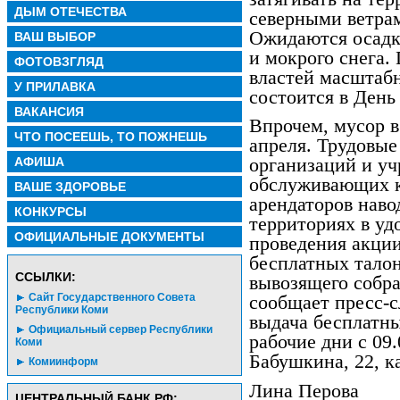
ДЫМ ОТЕЧЕСТВА
северными ветрам
Ожидаются осадк
ВАШ ВЫБОР
и мокрого снега.
ФОТОВЗГЛЯД
властей масштабн
У ПРИЛАВКА
состоится в День 
ВАКАНСИЯ
Впрочем, мусор в
ЧТО ПОСЕЕШЬ, ТО ПОЖНЕШЬ
апреля. Трудовые
АФИША
организаций и у
обслуживающих к
ВАШЕ ЗДОРОВЬЕ
арендаторов наво
КОНКУРСЫ
территориях в уд
ОФИЦИАЛЬНЫЕ ДОКУМЕНТЫ
проведения акции
бесплатных талон
CСЫЛКИ:
вывозящего собр
Сайт Государственного Совета
сообщает пресс-
Республики Коми
выдача бесплатны
Официальный сервер Республики
рабочие дни с 09.
Коми
Бабушкина, 22, ка
Комиинформ
Лина Перова
ЦЕНТРАЛЬНЫЙ БАНК РФ: