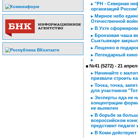
"РН - Северная неф
организаций России
Мирное небо едино
Отечественной войн
В Ухте сформирова
Бронзовая чаша вм
Сыктывкаре закрыл
Лещенко в подаро
Легендарный кинот
№41 (5272) - 21 апрел
Начинайте с малого
призвали строить ка
Точка, точка, запя
для участников "Тот
Эксперты яда не н
концентрации форма
не выявлен
В борьбе за большо
всероссийском конк
представит педагог 
В Коми действуют