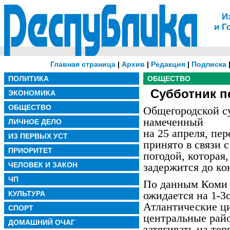
И
и Г
Главная страница
|
Архив
|
Редакция
|
Подписка
ПОЛИТИКА
ОБЩЕСТВО
Субботник п
ЭКОНОМИКА
ОБЩЕСТВО
Общегородской с
намеченный
ЛИЧНОЕ ДЕЛО
на 25 апреля, пе
ИЗ ПЕРВЫХ УСТ
принято в связи 
ПРИОРИТЕТ
погодой, которая
ЧЕЛОВЕК И ЗАКОН
задержится до ко
ЧП
По данным Коми
ожидается на 1-
КУЛЬТУРА
Атлантические ц
СПОРТ
центральные райо
ДОМАШНИЙ ОЧАГ
затягивать на те