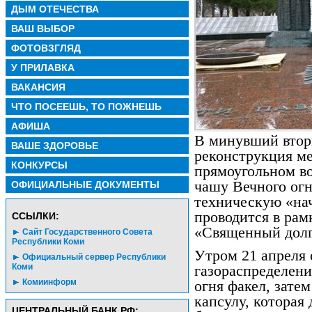
ДЫМ ОТЕЧЕСТВА
ВАШ ВЫБОР
ФОТОВЗГЛЯД
У ПРИЛАВКА
ВАКАНСИЯ
ЧТО ПОСЕЕШЬ, ТО ПОЖНЕШЬ
АФИША
В минувший втор
ВАШЕ ЗДОРОВЬЕ
реконструкция ме
КОНКУРСЫ
прямоугольном во
чашу Вечного огн
ОФИЦИАЛЬНЫЕ ДОКУМЕНТЫ
техническую «на
проводится в рам
CСЫЛКИ:
«Священный долг.
Сайт Государственного Совета
Республики Коми
Утром 21 апреля
Официальный сервер Республики
Коми
газораспределен
Комиинформ
огня факел, зате
капсулу, которая
ЦЕНТРАЛЬНЫЙ БАНК РФ: