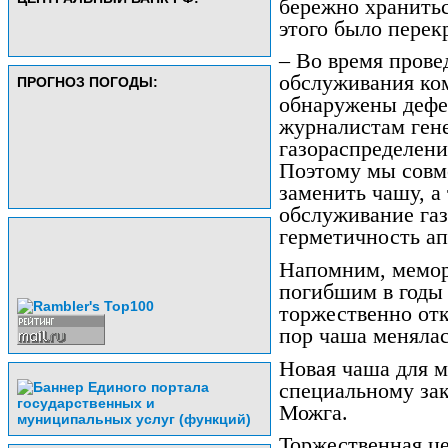
бережно хранитьс
этого было перек
– Во время прове
обслуживания ко
ПРОГНОЗ ПОГОДЫ:
обнаружены дефе
журналистам ген
газораспределен
Поэтому мы совм
заменить чашу, а
обслуживание газ
герметичность ап
Напомним, мемор
погибшим в годы
торжественно отк
пор чаша менялас
Новая чаша для м
специальному зак
Можга.
Торжественная ц