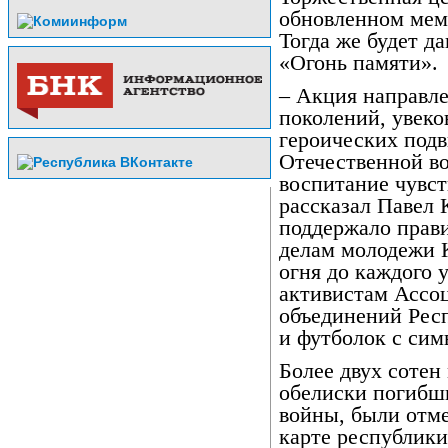
обновленном мемо
Тогда же будет д
«Огонь памяти».
– Акция направле
поколений, увеко
героических подв
Отечественной во
воспитание чувст
рассказал Павел 
поддержало прави
делам молодежи К
огня до каждого 
активистам Ассо
объединений Рес
и футболок с си
Более двух сотен
обелиски погибш
войны, были отме
карте республики