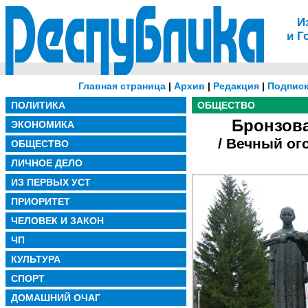
И
и Г
Главная страница
|
Архив
|
Редакция
|
Подписк
ПОЛИТИКА
ОБЩЕСТВО
Бронзова
ЭКОНОМИКА
/ Вечный ог
ОБЩЕСТВО
ЛИЧНОЕ ДЕЛО
ИЗ ПЕРВЫХ УСТ
ПРИОРИТЕТ
ЧЕЛОВЕК И ЗАКОН
ЧП
КУЛЬТУРА
СПОРТ
ДОМАШНИЙ ОЧАГ