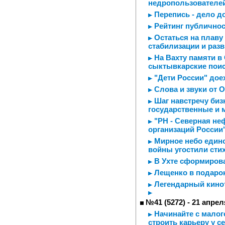
недропользователе
Перепись - дело д
Рейтинг публичнос
Остаться на плаву 
стабилизации и раз
На Вахту памяти в
сыктывкарские пои
"Дети России" дое
Слова и звуки от 
Шаг навстречу биз
государственные и 
"РН - Северная неф
организаций России
Мирное небо едино
войны угостили сти
В Ухте сформирова
Лещенко в подаро
Легендарный кинот
№41 (5272) - 21 апрел
Начинайте с малого
строить карьеру у с