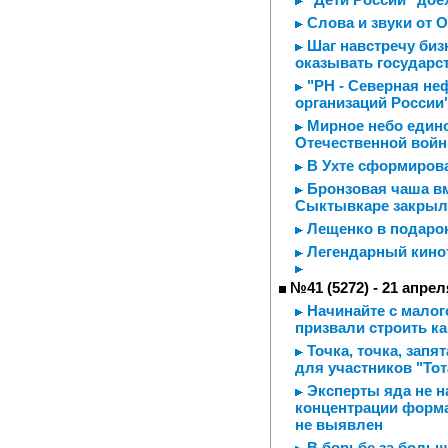
Слова и звуки от 
Шаг навстречу биз
оказывать государс
"РН - Северная неф
организаций России
Мирное небо едино
Отечественной войн
В Ухте сформирова
Бронзовая чаша вм
Сыктывкаре закрыл
Лещенко в подаро
Легендарный кинот
№41 (5272) - 21 апрел
Начинайте с малого
призвали строить ка
Точка, точка, запя
для участников "Тот
Эксперты яда не н
концентрации форма
не выявлен
В борьбе за большо