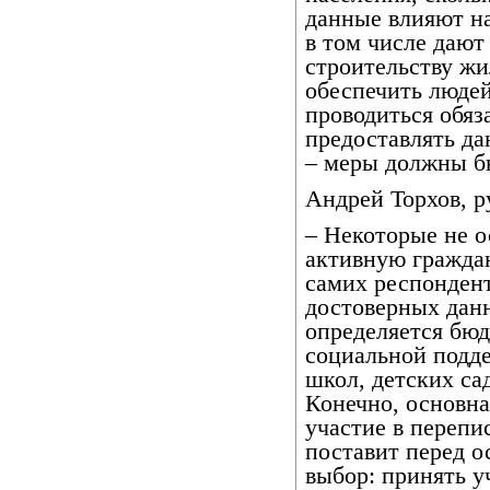
данные влияют н
в том числе даю
строительству жи
обеспечить люде
проводиться обяза
предоставлять д
– меры должны б
Андрей Торхов, 
– Некоторые не о
активную гражда
самих респондент
достоверных данн
определяется бю
социальной подде
школ, детских са
Конечно, основна
участие в перепи
поставит перед 
выбор: принять у