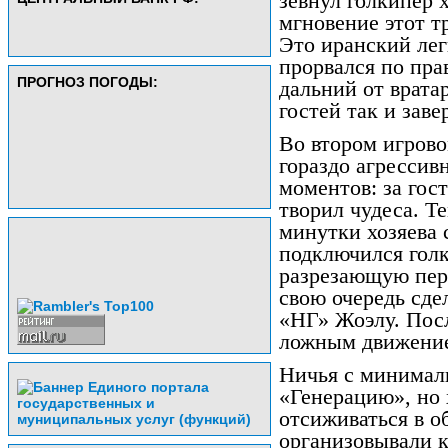
зевнул голкипер 
мгновение этот т
Это иранский лег
прорвался по пра
ПРОГНОЗ ПОГОДЫ:
дальний от врата
гостей так и зав
Во втором игрово
гораздо агрессив
моментов: за гост
творил чудеса. Те
минутки хозяева 
подключился гол
разрезающую пер
свою очередь сде
«НГ» Жоэлу. Пос
ложным движение
Ничья с минимал
«Генерацию», но 
отсиживаться в о
организовывали к