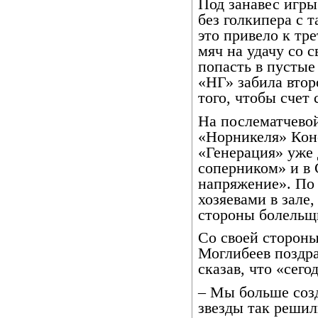
Под занавес игры 
без голкипера с 
это привело к тр
мяч на удачу со 
попасть в пустые
«НГ» забила втор
того, чтобы счет
На послематчево
«Норникеля» Кон
«Генерация» уже
соперником» и в
напряжение». По 
хозяевами в зале,
стороны болельщи
Со своей сторон
Моглибеев поздра
сказав, что «сего
– Мы больше созд
звезды так решил