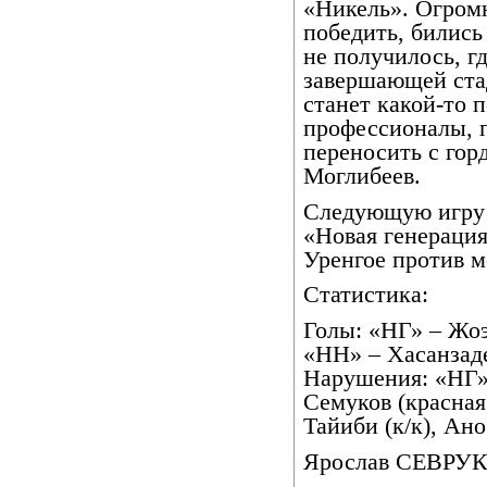
«Никель». Огромн
победить, бились 
не получилось, г
завершающей стад
станет какой-то 
профессионалы, 
переносить с гор
Моглибеев.
Следующую игру 
«Новая генерация
Уренгое против м
Статистика:
Голы: «НГ» – Жоэл
«НН» – Хасанзаде 
Нарушения: «НГ» 
Семуков (красная
Тайиби (к/к), Ано
Ярослав СЕВРУ