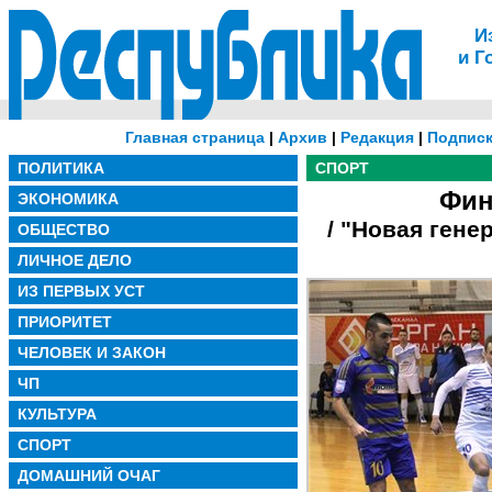
И
и Г
Главная страница
|
Архив
|
Редакция
|
Подписк
ПОЛИТИКА
СПОРТ
Фин
ЭКОНОМИКА
/ "Новая гене
ОБЩЕСТВО
ЛИЧНОЕ ДЕЛО
ИЗ ПЕРВЫХ УСТ
ПРИОРИТЕТ
ЧЕЛОВЕК И ЗАКОН
ЧП
КУЛЬТУРА
СПОРТ
ДОМАШНИЙ ОЧАГ