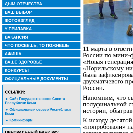
ДЫМ ОТЕЧЕСТВА
ВАШ ВЫБОР
ФОТОВЗГЛЯД
У ПРИЛАВКА
ВАКАНСИЯ
ЧТО ПОСЕЕШЬ, ТО ПОЖНЕШЬ
11 марта в ответ
АФИША
России по мини-
«Новая генераци
ВАШЕ ЗДОРОВЬЕ
«Норильскому ник
КОНКУРСЫ
была зафиксирова
ОФИЦИАЛЬНЫЕ ДОКУМЕНТЫ
двухматчевого п
России.
CСЫЛКИ:
Напомним, что с
Сайт Государственного Совета
полуфинальной ст
Республики Коми
истории, обыграв
Официальный сервер Республики
Коми
К исходу десятой
Комиинформ
«попробовали» на
ЦЕНТРАЛЬНЫЙ БАНК РФ: