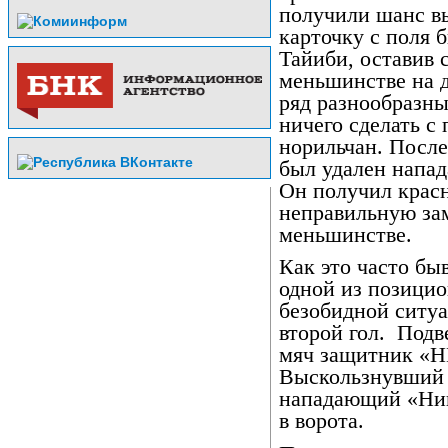
получили шанс в
карточку с поля 
Тайиби, оставив 
меньшинстве на д
ряд разнообразны
ничего сделать 
норильчан. После
был удален напа
Он получил красн
неправильную зам
меньшинстве.
Как это часто бы
одной из позицио
безобидной ситуа
второй гол.
Подв
мяч защитник «Н
Выскользнувший 
нападающий «Ник
в ворота.