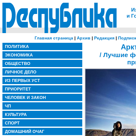
И
и Г
Главная страница
|
Архив
|
Редакция
|
Подписк
Арк
ПОЛИТИКА
/ Лучшие ф
ЭКОНОМИКА
пр
ОБЩЕСТВО
ЛИЧНОЕ ДЕЛО
ИЗ ПЕРВЫХ УСТ
ПРИОРИТЕТ
ЧЕЛОВЕК И ЗАКОН
ЧП
КУЛЬТУРА
СПОРТ
ДОМАШНИЙ ОЧАГ