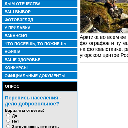
ДЫМ ОТЕЧЕСТВА
ВАШ ВЫБОР
ФОТОВЗГЛЯД
У ПРИЛАВКА
ВАКАНСИЯ
Арктика во всем ее
фотографов и путеш
ЧТО ПОСЕЕШЬ, ТО ПОЖНЕШЬ
на фотовыставке, р
АФИША
угорском центре Р
ВАШЕ ЗДОРОВЬЕ
КОНКУРСЫ
ОФИЦИАЛЬНЫЕ ДОКУМЕНТЫ
ОПРОС
Перепись населения -
дело добровольное?
Варианты ответов:
Да
Нет
Затрудняюсь ответить