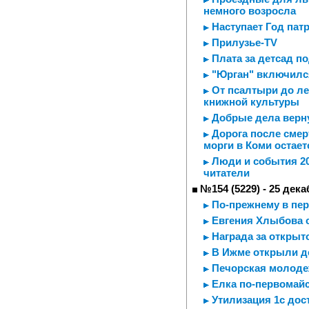
немного возросла
Наступает Год пат
Прилузье-TV
Плата за детсад п
"Юрган" включился
От псалтыри до ле
книжной культуры
Добрые дела верну
Дорога после смерт
морги в Коми остае
Люди и события 20
читатели
№154 (5229) - 25 дека
По-прежнему в пер
Евгения Хлыбова 
Награда за открыт
В Ижме открыли д
Печорская молодеж
Елка по-первомай
Утилизация 1с дос