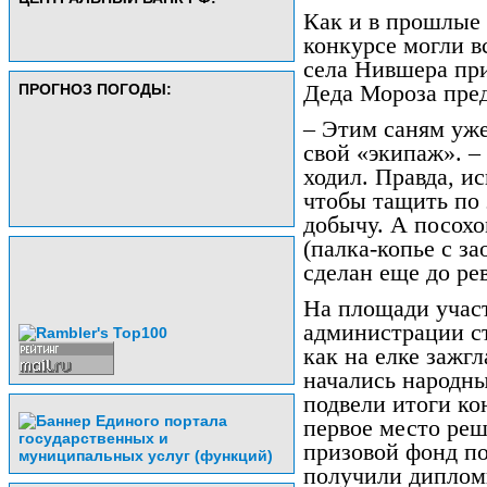
Как и в прошлые 
конкурсе могли в
села Нившера при
ПРОГНОЗ ПОГОДЫ:
Деда Мороза пред
– Этим саням уже
свой «экипаж». –
ходил. Правда, ис
чтобы тащить по
добычу. А посохо
(палка-копье с з
сделан еще до ре
На площади участ
администрации с
как на елке зажг
начались народны
подвели итоги ко
первое место реш
призовой фонд п
получили диплом