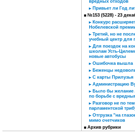
вредных отходов
Привьет ли Год ли
№153 (5228) - 23 дека
Конкурс расширяет
Нобелевской премии
Третий, но не пос
учебный центр для 
Для поездок на ко
школам Усть-Цилемс
новые автобусы
Ошибочка вышла
Беженцы недовол
С карты Прилузья 
Администрацию Ву
Было бы желание /
по борьбе с вредн
Разговор не по тем
парламентской три
Отгрузка "на глазо
мимо счетчиков
Архив рубрики