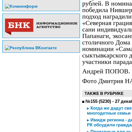
рублей. В номин
победила Нившер
подход наградили
«Северная граци
сани индивидуал
Папанаги, экосан
столичного Дома 
номинации «Сама
сыктывкарского д
участники парад
Андрей ПОПОВ.
Фото Дмитрия 
ТАКЖЕ В РУБРИКЕ
№155 (5230) - 27 дека
Когда же дадут све
многодетные семьи 
Имидж региона - д
РК обсудили гражда
Проездные для льг