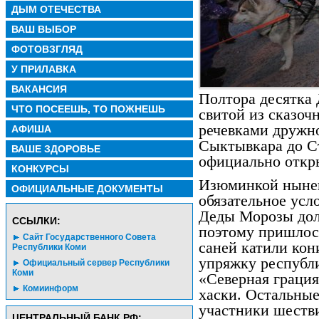
ДЫМ ОТЕЧЕСТВА
ВАШ ВЫБОР
ФОТОВЗГЛЯД
У ПРИЛАВКА
ВАКАНСИЯ
Полтора десятка
ЧТО ПОСЕЕШЬ, ТО ПОЖНЕШЬ
свитой из сказоч
речевками дружн
АФИША
Сыктывкара до Ст
ВАШЕ ЗДОРОВЬЕ
официально откры
КОНКУРСЫ
Изюминкой нынеш
ОФИЦИАЛЬНЫЕ ДОКУМЕНТЫ
обязательное усло
Деды Морозы дол
CСЫЛКИ:
поэтому пришлос
Сайт Государственного Совета
саней катили кон
Республики Коми
упряжку республи
Официальный сервер Республики
Коми
«Северная грация
Комиинформ
хаски. Остальны
участники шеств
ЦЕНТРАЛЬНЫЙ БАНК РФ: