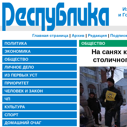
И
и Г
Главная страница
|
Архив
|
Редакция
|
Подписк
ПОЛИТИКА
ОБЩЕСТВО
На санях 
ЭКОНОМИКА
столично
ОБЩЕСТВО
ЛИЧНОЕ ДЕЛО
ИЗ ПЕРВЫХ УСТ
ПРИОРИТЕТ
ЧЕЛОВЕК И ЗАКОН
ЧП
КУЛЬТУРА
СПОРТ
ДОМАШНИЙ ОЧАГ