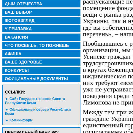
распускающие не
ДЫМ ОТЕЧЕСТВА
помещение фонда 
ВАШ ВЫБОР
вещи с рынка раз
Украины, так и 
ФОТОВЗГЛЯД
где вы собствен
У ПРИЛАВКА
перечень», – нап
ВАКАНСИЯ
Пообщавшись с р
ЧТО ПОСЕЕШЬ, ТО ПОЖНЕШЬ
организации, мы 
АФИША
Усинске граждан 
ВАШЕ ЗДОРОВЬЕ
трудоустроивших
в кругах беженце
КОНКУРСЫ
иждивенческая по
ОФИЦИАЛЬНЫЕ ДОКУМЕНТЫ
них требуют «всег
уже не устраивае
CСЫЛКИ:
поведения среди
Сайт Государственного Совета
Лимонова не при
Республики Коми
Официальный сервер Республики
Между тем при ж
Коми
граждане Украины
Комиинформ
единственный гор
госпрограмму обу
ЦЕНТРАЛЬНЫЙ БАНК РФ: