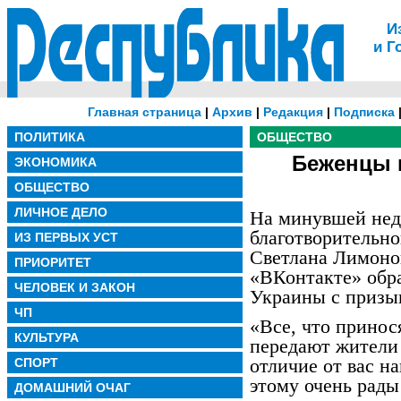
И
и Г
Главная страница
|
Архив
|
Редакция
|
Подписка
ПОЛИТИКА
ОБЩЕСТВО
Беженцы
ЭКОНОМИКА
ОБЩЕСТВО
ЛИЧНОЕ ДЕЛО
На минувшей нед
благотворительно
ИЗ ПЕРВЫХ УСТ
Светлана Лимоно
ПРИОРИТЕТ
«ВКонтакте» обр
ЧЕЛОВЕК И ЗАКОН
Украины с призыв
ЧП
«Все, что принося
КУЛЬТУРА
передают жители г
отличие от вас 
СПОРТ
этому очень рады
ДОМАШНИЙ ОЧАГ