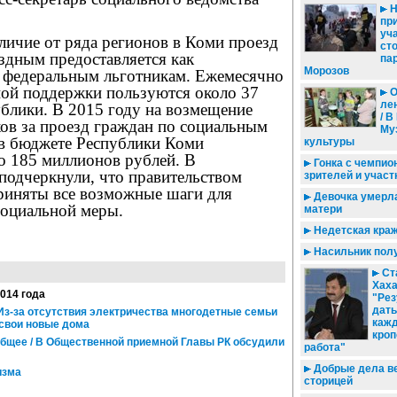
Н
пр
уч
тличие от ряда регионов в Коми проезд
ст
здным предоставляется как
па
Морозов
и федеральным льготникам. Ежемесячно
ной поддержки пользуются около 37
О
ле
ублики. В 2015 году на возмещение
/ 
ов за проезд граждан по социальным
Му
в бюджете Республики Коми
культуры
о 185 миллионов рублей. В
Гонка с чемпио
подчеркнули, что правительством
зрителей и участ
риняты все возможные шаги для
Девочка умерла
социальной меры.
матери
Недетская кра
Насильник полу
Ст
Хаха
2014 года
"Рез
дать
 Из-за отсутствия электричества многодетные семьи
каж
 свои новые дома
кроп
общее / В Общественной приемной Главы РК обсудили
работа"
Добрые дела в
изма
сторицей