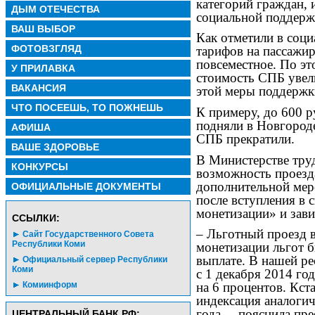
категорий граждан,
ДЫМ ОТЕЧЕСТВА
социальной поддерж
ВАШ ВЫБОР
Как отметили в соц
ФОТОВЗГЛЯД
тарифов на пассажир
повсеместное. По эт
У ПРИЛАВКА
стоимость СПБ увели
ВАКАНСИЯ
этой меры поддержк
ЧТО ПОСЕЕШЬ, ТО ПОЖНЕШЬ
К примеру, до 600 р
подняли в Новгороде
АФИША
СПБ прекратили.
ВАШЕ ЗДОРОВЬЕ
В Министерстве тру
КОНКУРСЫ
возможность проезд
дополнительной мер
ОФИЦИАЛЬНЫЕ ДОКУМЕНТЫ
после вступления в 
монетизации» и зави
CСЫЛКИ:
– Льготный проезд 
Сайт Государственного Совета
Республики Коми
монетизации льгот 
выплате. В нашей ре
Официальный сервер Республики
Коми
с 1 декабря 2014 го
Комиинформ
на 6 процентов. Кст
индексация аналогич
года, – пояснила пр
ЦЕНТРАЛЬНЫЙ БАНК РФ: