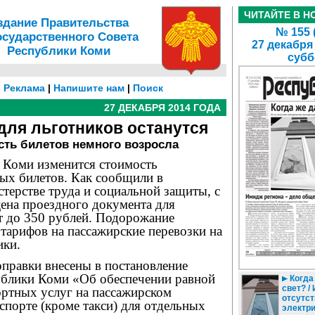
ЧИТАЙТЕ В Н
здание Правительства
№ 155 
осударственного Совета
27 декабря
Республики Коми
субб
|
Реклама
|
Напишите нам
|
Поиск
27 ДЕКАБРЯ 2014 ГОДА
ля льготников останутся
сть билетов немного возросла
 Коми изменится стоимость
ых билетов. Как сообщили в
терстве труда и социальной защиты, с
цена проездного документа для
т до 350 рублей. Подорожание
тарифов на пассажирские перевозки на
ики.
правки внесены в постановление
ублики Коми «Об обеспечении равной
Когда
свет? / 
ортных услуг на пассажирском
отсутст
порте (кроме такси) для отдельных
электр