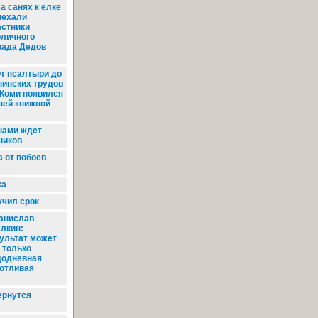
а санях к елке
иехали
астники
оличного
рада Дедов
т псалтыри до
нинских трудов
В Коми появился
зей книжной
нами ждет
ников
 от побоев
жа
чил срок
анислав
лкин:
ультат может
 только
додневная
отливая
ернутся