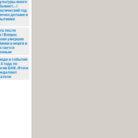
ультуры много
бывает... /
матический год
мечен делами и
бытиями
га после
 / Вопрос
озки умерших
бинки в морги в
остается
енным
юди и события
4 года по
рсии БНК. Итоги
ределяют
татели