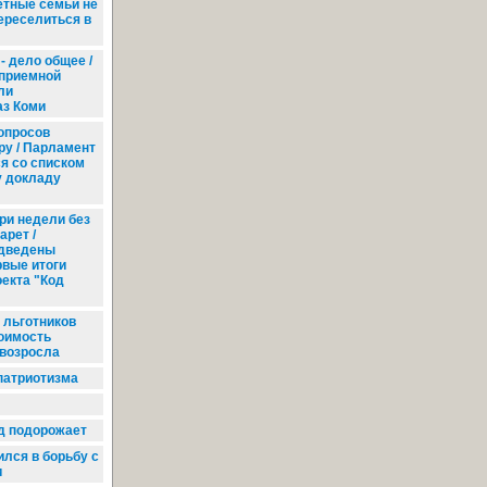
етные семьи не
ереселиться в
- дело общее /
приемной
ли
аз Коми
опросов
ру / Парламент
я со списком
у докладу
ри недели без
арет /
дведены
рвые итоги
оекта "Код
 льготников
тоимость
 возросла
патриотизма
д подорожает
лся в борьбу с
и