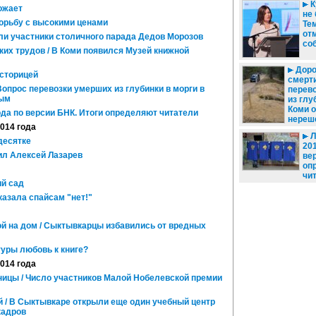
К
ожает
не 
орьбу с высокими ценами
Те
от
ли участники столичного парада Дедов Морозов
со
их трудов / В Коми появился Музей книжной
Доро
сторицей
смерти
Вопрос перевозки умерших из глубинки в морги в
перев
ным
из глу
Коми 
да по версии БНК. Итоги определяют читатели
нереш
2014 года
Л
десятке
201
л Алексей Лазарев
ве
оп
чи
й сад
азала спайсам "нет!"
ой на дом / Сыктывкарцы избавились от вредных
уры любовь к книге?
2014 года
ницы / Число участников Малой Нобелевской премии
й / В Сыктывкаре открыли еще один учебный центр
кадров