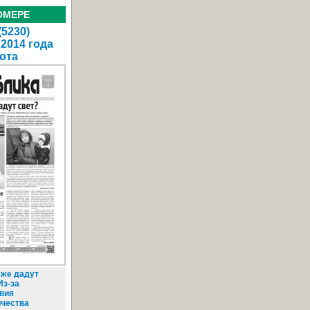
ОМЕРЕ
(5230)
 2014 года
ота
 же дадут
Из-за
вия
ичества