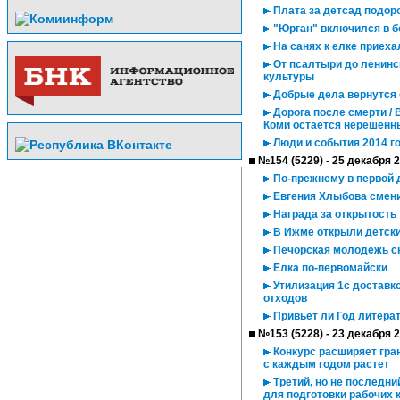
Плата за детсад подор
"Юрган" включился в б
На санях к елке приеха
От псалтыри до ленинск
культуры
Добрые дела вернутся 
Дорога после смерти / 
Коми остается нерешен
Люди и события 2014 го
№154 (5229) - 25 декабря 
По-прежнему в первой 
Евгения Хлыбова смени
Награда за открытость
В Ижме открыли детски
Печорская молодежь ск
Елка по-первомайски
Утилизация 1с доставк
отходов
Привьет ли Год литерат
№153 (5228) - 23 декабря 
Конкурс расширяет гра
с каждым годом растет
Третий, но не последни
для подготовки рабочих 