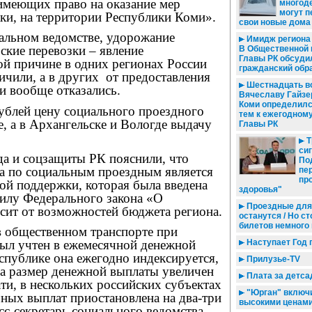
 имеющих право на оказание мер
многод
могут п
ки, на территории Республики Коми».
свои новые дома
иальном ведомстве, удорожание
Имидж региона 
ские перевозки – явление
В Общественной 
Главы РК обсуди
ой причине в одних регионах России
гражданский обр
чили, а в других
от предоставления
Шестнадцать в
и вообще отказались.
Вячеславу Гайзе
Коми определилс
ублей цену социального проездного
тем к ежегодном
, а в Архангельске и Вологде выдачу
Главы РК
Т
сиг
да и соцзащиты РК пояснили, что
По
а по социальным проездным является
пе
пр
ой поддержки, которая была введена
здоровья"
силу Федерального закона «О
Проездные для
сит от возможностей бюджета региона.
останутся / Но с
билетов немного
в общественном транспорте при
Наступает Год 
был учтен в ежемесячной денежной
спублике она ежегодно индексируется,
Прилузье-TV
да размер денежной выплаты увеличен
Плата за детса
ати, в нескольких российских субъектах
"Юрган" включи
ных выплат приостановлена на два-три
высокими ценам
есс-секретарь социального ведомства