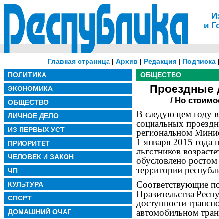
И
и Г
Главная страница
|
Архив
|
Редакция
|
Подписка
ПОЛИТИКА
ОБЩЕСТВО
Проездные д
ЭКОНОМИКА
/ Но стоимо
ОБЩЕСТВО
В следующем году в
ЛИЧНОЕ ДЕЛО
социальных проездн
ИЗ ПЕРВЫХ УСТ
региональном Минис
1 января 2015 года 
ПРИОРИТЕТ
льготников возрасте
ЧЕЛОВЕК И ЗАКОН
обусловлено ростом 
территории республ
ЧП
Соответствующие по
КУЛЬТУРА
Правительства Респ
СПОРТ
доступности трансп
автомобильном транс
ДОМАШНИЙ ОЧАГ