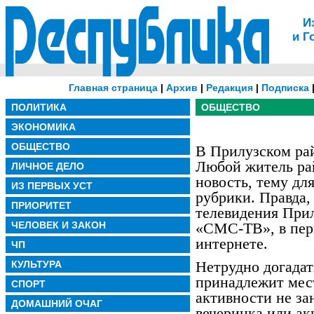
И
и Г
Главная страница
|
Архив
|
Редакция
|
Подписка
ПОЛИТИКА
ОБЩЕСТВО
ЭКОНОМИКА
ОБЩЕСТВО
В Прилузском рай
Любой житель ра
ЛИЧНОЕ ДЕЛО
новость, тему дл
ИЗ ПЕРВЫХ УСТ
рубрики. Правда
ПРИОРИТЕТ
телевидения Прил
ЧЕЛОВЕК И ЗАКОН
«СМС-ТВ», в перв
интернете.
ЧП
Нетрудно догадат
КУЛЬТУРА
принадлежит мес
СПОРТ
активности не за
ДОМАШНИЙ ОЧАГ
вечеринка или ак