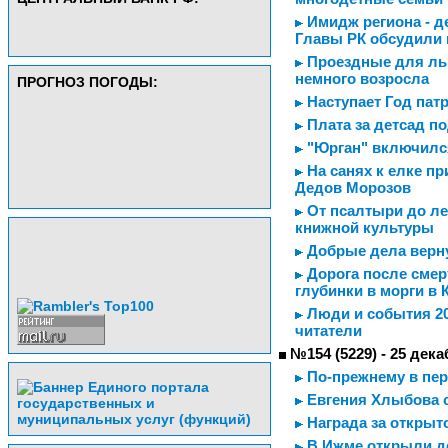
Имидж региона - д
Главы РК обсудили 
Проездные для льг
немного возросла
ПРОГНОЗ ПОГОДЫ:
Наступает Год пат
Плата за детсад п
"Юрган" включился
На санях к елке пр
Дедов Морозов
От псалтыри до ле
книжной культуры
Добрые дела верну
Дорога после смер
глубинки в морги в
Люди и события 20
читатели
№154 (5229) - 25 дека
По-прежнему в пер
Евгения Хлыбова 
Награда за открыт
В Ижме открыли д