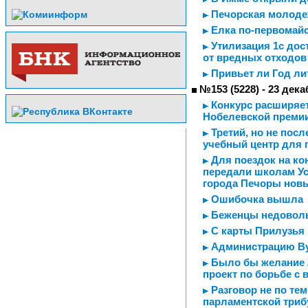
Печорская молодеж
Елка по-первомай
Утилизация 1с дос
от вредных отходов
Привьет ли Год ли
№153 (5228) - 23 дека
Конкурс расширяет
Нобелевской премии
Третий, но не пос
учебный центр для 
Для поездок на ко
передали школам Ус
города Печоры нов
Ошибочка вышла
Беженцы недовол
С карты Прилузья 
Администрацию Ву
Было бы желание /
проект по борьбе с
Разговор не по тем
парламентской три