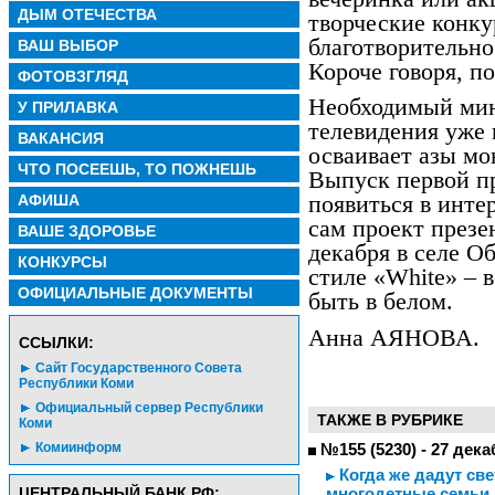
ДЫМ ОТЕЧЕСТВА
творческие конку
благотворительно
ВАШ ВЫБОР
Короче говоря, по
ФОТОВЗГЛЯД
Необходимый мин
У ПРИЛАВКА
телевидения уже 
ВАКАНСИЯ
осваивает азы мо
ЧТО ПОСЕЕШЬ, ТО ПОЖНЕШЬ
Выпуск первой 
АФИША
появиться в инте
сам проект през
ВАШЕ ЗДОРОВЬЕ
декабря в селе О
КОНКУРСЫ
стиле «White» – 
ОФИЦИАЛЬНЫЕ ДОКУМЕНТЫ
быть в белом.
Анна АЯНОВА.
CСЫЛКИ:
Сайт Государственного Совета
Республики Коми
Официальный сервер Республики
ТАКЖЕ В РУБРИКЕ
Коми
Комиинформ
№155 (5230) - 27 дека
Когда же дадут све
ЦЕНТРАЛЬНЫЙ БАНК РФ:
многодетные семьи 