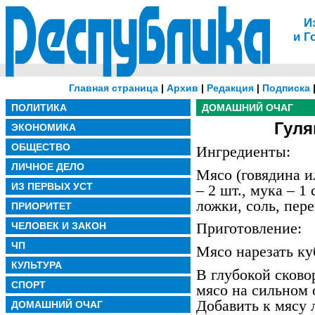
И
и Г
Главная страница
|
Архив
|
Редакция
|
Подписка
ПОЛИТИКА
ДОМАШНИЙ ОЧАГ
Гул
ЭКОНОМИКА
ОБЩЕСТВО
Ингредиенты:
ЛИЧНОЕ ДЕЛО
Мясо (говядина и
ИЗ ПЕРВЫХ УСТ
– 2 шт., мука – 1 
ложки, соль, пере
ПРИОРИТЕТ
ЧЕЛОВЕК И ЗАКОН
Приготовление:
ЧП
Мясо нарезать ку
КУЛЬТУРА
В глубокой сково
СПОРТ
мясо на сильном 
Добавить к мясу 
ДОМАШНИЙ ОЧАГ