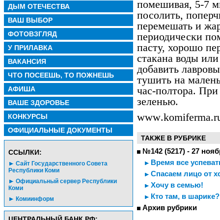
помешивая, 5-7 м
ДЫМ ОТЕЧЕСТВА
посолить, поперч
ВАШ ВЫБОР
перемешать и жар
ФОТОВЗГЛЯД
периодически по
пасту, хорошо пе
У ПРИЛАВКА
стакана воды или
ВАКАНСИЯ
добавить лавровы
ЧТО ПОСЕЕШЬ, ТО ПОЖНЕШЬ
тушить на мален
час-полтора. При
АФИША
зеленью.
ВАШЕ ЗДОРОВЬЕ
www
.
komiferma.
r
КОНКУРСЫ
ОФИЦИАЛЬНЫЕ ДОКУМЕНТЫ
ТАКЖЕ В РУБРИКЕ
№142 (5217) - 27 нояб
CСЫЛКИ:
Время все успеват
Сайт Государственного Совета
Республики Коми
Спасаем лицо от х
Официальный сервер Республики
Хочу в семью!
Коми
Кто там, в шарике?
Комиинформ
Архив рубрики
ЦЕНТРАЛЬНЫЙ БАНК РФ: