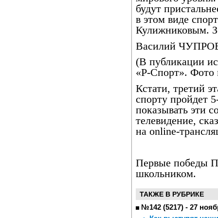
будут пристальне
в этом виде спор
Кулижниковым. З
Василий ЧУПРО
(В публикации ис
«Р-Спорт». Фото n
Кстати, третий э
спорту пройдет 5
показывать эти с
телевидение, ска
на online-трансл
Первые победы П
школьником.
ТАКЖЕ В РУБРИКЕ
№142 (5217) - 27 нояб