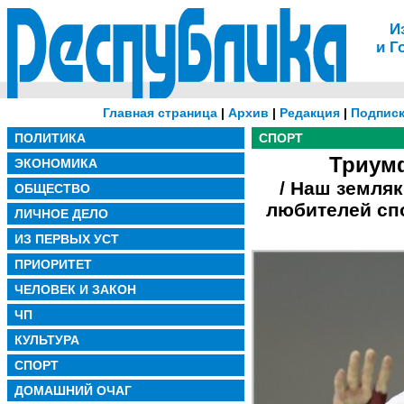
И
и Г
Главная страница
|
Архив
|
Редакция
|
Подписк
ПОЛИТИКА
СПОРТ
Триум
ЭКОНОМИКА
/ Наш земля
ОБЩЕСТВО
любителей сп
ЛИЧНОЕ ДЕЛО
ИЗ ПЕРВЫХ УСТ
ПРИОРИТЕТ
ЧЕЛОВЕК И ЗАКОН
ЧП
КУЛЬТУРА
СПОРТ
ДОМАШНИЙ ОЧАГ