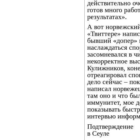
действительно оч
готов много рабо
результатах».
А вот норвежски
«Твиттере» напис
бывший «допер» м
наслаждаться спо
засомневался в ч
некорректное вы
Кулижников, коне
отреагировал спо
дело сейчас – пок
написал норвежец
там оно и что бы
иммунитет, мое д
показывать быстр
интервью информ
Подтверждение
в Сеуле