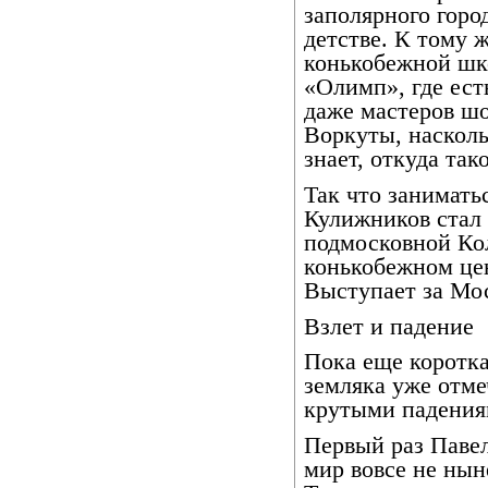
заполярного горо
детстве. К тому 
конькобежной шк
«Олимп», где ест
даже мастеров шо
Воркуты, насколь
знает, откуда так
Так что занимат
Кулижников стал 
подмосковной Ко
конькобежном цен
Выступает за Мо
Взлет и падение
Пока еще коротка
земляка уже отме
крутыми падения
Первый раз Паве
мир вовсе не нын