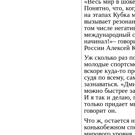
«Весь мир в шоке
Понятно, что, ко
на этапах Кубка 
вызывает резонан
том числе негати
международный с
начинал!»– говор
России Алексей 
Уж сколько раз п
молодые спортсме
вскоре куда-то п
судя по всему, с
зазнаваться. «Дм
можно быстрее за
И я так и делаю,
только придает мн
говорит он.
Что ж, остается н
конькобежном спо
мирового уровня.