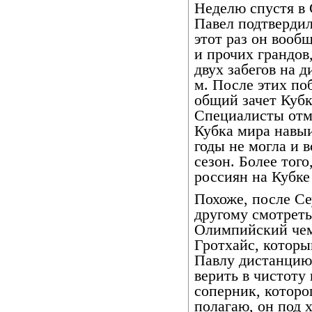
Неделю спустя в 
Павел подтвердил
этот раз он вооб
и прочих грандов
двух забегов на д
м. После этих по
общий зачет Кубк
Специалисты отме
Кубка мира навыи
годы не могла и 
сезон. Более того
россиян на Кубке
Похоже, после Се
другому смотреть
Олимпийский че
Гротхайс, которы
Павлу дистанцию 
верить в чистоту
соперник, которо
полагаю, он под 