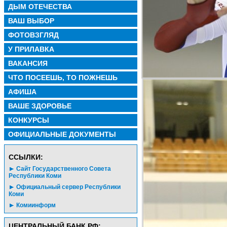
ДЫМ ОТЕЧЕСТВА
ВАШ ВЫБОР
ФОТОВЗГЛЯД
У ПРИЛАВКА
ВАКАНСИЯ
ЧТО ПОСЕЕШЬ, ТО ПОЖНЕШЬ
АФИША
ВАШЕ ЗДОРОВЬЕ
КОНКУРСЫ
ОФИЦИАЛЬНЫЕ ДОКУМЕНТЫ
CСЫЛКИ:
Сайт Государственного Совета
Республики Коми
Официальный сервер Республики
Коми
Комиинформ
ЦЕНТРАЛЬНЫЙ БАНК РФ: