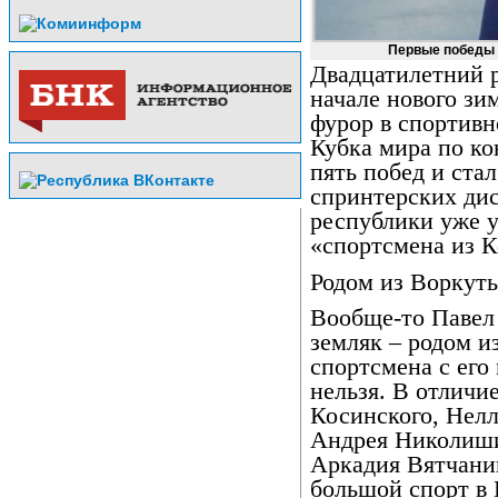
Первые победы 
Двадцатилетний 
начале нового зи
фурор в спортивн
Кубка мира по к
пять побед и ста
спринтерских ди
республики уже у
«спортсмена из К
Родом из Воркут
Вообще-то Павел
земляк – родом и
спортсмена с его
нельзя. В отличи
Косинского, Нелл
Андрея Николиши
Аркадия Вятчани
большой спорт в 