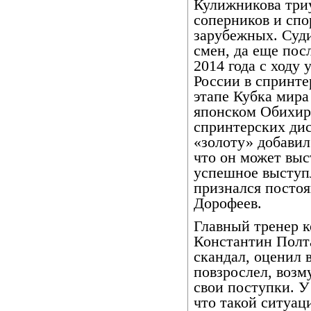
Кулижникова три
соперников и спо
зарубежных. Суди
смен, да еще пос
2014 года с ходу
России в спринте
этапе Кубка мира 
японском Обихиро
спринтерских дис
«золоту» добавил
что он может выс
успешное выступл
признался посто
Дорофеев.
Главный тренер 
Константин Полт
скандал, оценил 
повзрослел, возм
свои поступки. У
что такой ситуац