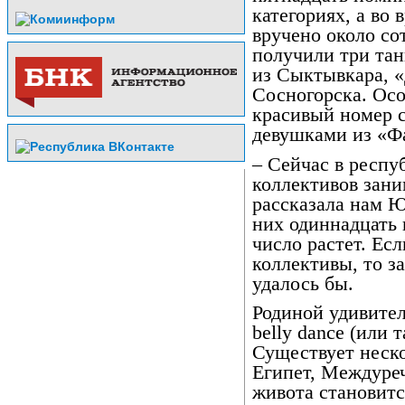
категориях, а во
вручено около со
получили три тан
из Сыктывкара, «
Сосногорска. Ос
красивый номер 
девушками из «Ф
– Сейчас в респу
коллективов зани
рассказала нам 
них одиннадцать 
число растет. Ес
коллективы, то з
удалось бы.
Родиной удивител
belly dance (или 
Существует неско
Египет, Междуреч
живота становитс