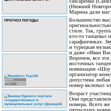
Писаренко (Санк
(Нижний Новгоро
Марина дали мас
Большинство выс
ПРОГНОЗ ПОГОДЫ:
оригинальностью,
стиле. Так, груп
кто-то танцевал 
сарафанчиках. Зв
и турецкая музык
и даже «Иван Ва
Впрочем, все эти
восточных танцев
номинации «Шоу»
организатор кон
допустима любая
номер включал эл
Возраст участниц
Они представляли
номера. Всего же
пятнадцать номи