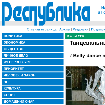
И
и Г
Главная страница
|
Архив
|
Редакция
|
Подписк
ПОЛИТИКА
КУЛЬТУРА
Танцевальн
ЭКОНОМИКА
ОБЩЕСТВО
/ Belly dance
ЛИЧНОЕ ДЕЛО
ИЗ ПЕРВЫХ УСТ
ПРИОРИТЕТ
ЧЕЛОВЕК И ЗАКОН
ЧП
КУЛЬТУРА
СПОРТ
ДОМАШНИЙ ОЧАГ