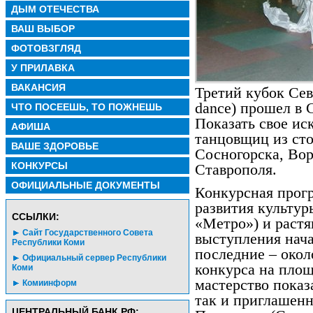
ДЫМ ОТЕЧЕСТВА
ВАШ ВЫБОР
ФОТОВЗГЛЯД
У ПРИЛАВКА
ВАКАНСИЯ
Третий кубок Сев
dance) прошел в
ЧТО ПОСЕЕШЬ, ТО ПОЖНЕШЬ
Показать свое ис
АФИША
танцовщиц из ст
ВАШЕ ЗДОРОВЬЕ
Сосногорска, Во
КОНКУРСЫ
Ставрополя.
ОФИЦИАЛЬНЫЕ ДОКУМЕНТЫ
Конкурсная прог
развития культур
CСЫЛКИ:
«Метро») и растя
Сайт Государственного Совета
выступления нача
Республики Коми
последние – окол
Официальный сервер Республики
конкурса на площ
Коми
мастерство показ
Комиинформ
так и приглашен
ЦЕНТРАЛЬНЫЙ БАНК РФ: