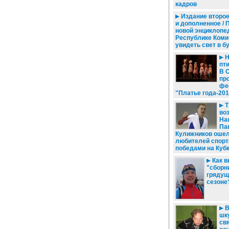
кадров
Издание второе
и дополненное / 
новой энциклопе
Республике Коми
увидеть свет в б
Н
пти
В 
пр
фе
"Платье года-201
Т
во
На
Па
Кулижников оше
любителей спорт
победами на Куб
Как в
"сборн
гряду
сезоне
В
шк
св