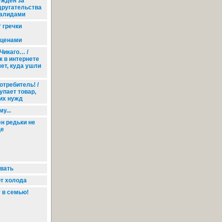
ужден за
другательства
валидами
 гречки
 ценами
Чикаго… /
к в интернете
ет, куда ушли
отребитель! /
упает товар,
ких нужд
у...
н редьки не
ще
вать
т холода
 в семью!