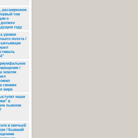
, расширенное
Первый том
дии о
 должен
удущем году
а уровне
чьего полета /
Сыктывкаре
ошел
стиваль
4"
риумфальное
звращение /
ш земляк
вел
ломил
а своими
ке мира
ыступят наши
ики" в
щем лыжном
?
олк в овечьей
уре / Бывший
ященник