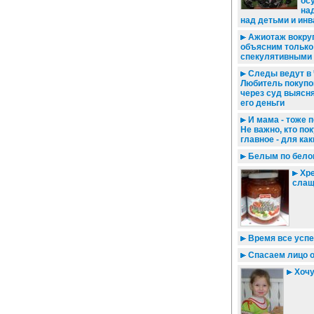
ос
на
над детьми и ин
Ажиотаж вокруг
объясним только
спекулятивными
Следы ведут в 
Любитель покупо
через суд выясня
его деньги
И мама - тоже п
Не важно, кто пок
главное - для ка
Белым по белом
Хре
сла
Время все успе
Спасаем лицо о
Хочу