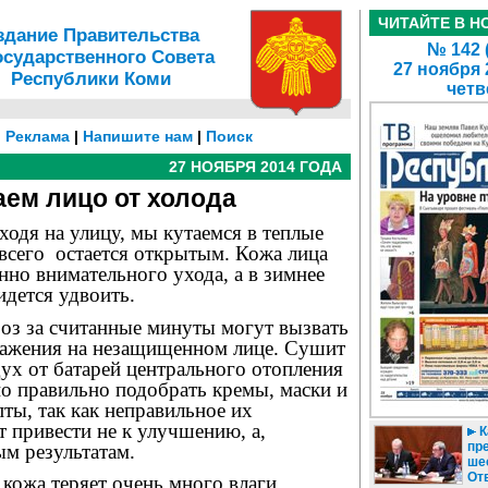
ЧИТАЙТЕ В Н
здание Правительства
№ 142 
осударственного Совета
27 ноября 
Республики Коми
четв
|
Реклама
|
Напишите нам
|
Поиск
27 НОЯБРЯ 2014 ГОДА
ем лицо от холода
ходя на улицу, мы кутаемся в теплые
всего
остается открытым. Кожа лица
енно внимательного ухода, а в зимнее
идется удвоить.
оз за считанные минуты могут вызвать
ражения на незащищенном лице. Сушит
ух от батарей центрального отопления
о правильно подобрать кремы, маски и
ты, так как неправильное их
 привести не к улучшению, а,
К
пр
ым результатам.
ше
От
 кожа теряет очень много влаги,