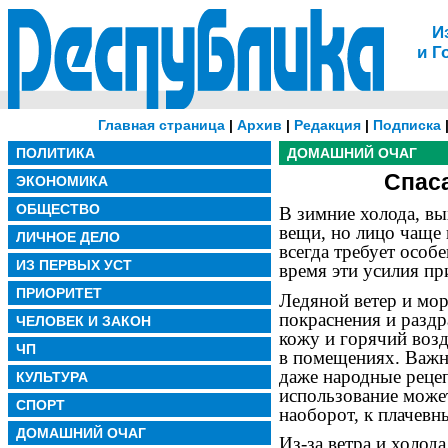
И
и Г
Главная страница
|
Архив
|
Редакция
|
Подписка
ПОЛИТИКА
ДОМАШНИЙ ОЧАГ
Спаса
ЭКОНОМИКА
ОБЩЕСТВО
В зимние холода, вы
вещи, но лицо чаще 
ЛИЧНОЕ ДЕЛО
всегда требует особ
ИЗ ПЕРВЫХ УСТ
время эти усилия пр
ПРИОРИТЕТ
Ледяной ветер и мор
покраснения и разд
ЧЕЛОВЕК И ЗАКОН
кожу и горячий возд
ЧП
в помещениях. Важн
даже народные рецеп
КУЛЬТУРА
использование может
СПОРТ
наоборот, к плачевн
ДОМАШНИЙ ОЧАГ
Из-за ветра и холода