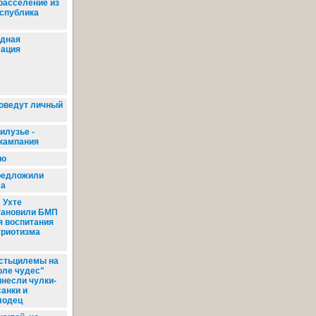
 расселение из
еспублика
дная
ация
оведут личный
илузье -
кампания
ню
редложили
ла
 Ухте
тановили БМП
я воспитания
триотизма
стьцилемы на
оле чудес"
инесли чулки-
санки и
лодец