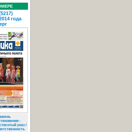
ОМЕРЕ
(5217)
2014 года
ерг
амень
еткновения -
стисотый указ /
ветственность