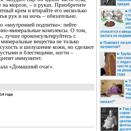
любопы
т на морозе, – о руках. Приобретите
предке
тный крем и втирайте его несколько
П
тья рук и на ночь – обязательно.
сто
Пр
ре
 о «внутренней подпитке»: пейте
сп
нно-минеральные комплексы. О том,
относятся к введ
ь, лучше проконсультируйтесь с
налога на недви
 минеральные вещества не только
Поможет ли кля
 сухость и шелушение кожи, но сделают
патриотов?
густыми и блестящими, ногти –
Труба
крепят иммунитет.
местнос
с подкл
ала «Домашний очаг».
шести 
не реша
года
Т
Ко
"З
по
014 года
тех
нюхал?"
Год 
сорок 
летию
центр
фотоа
десят