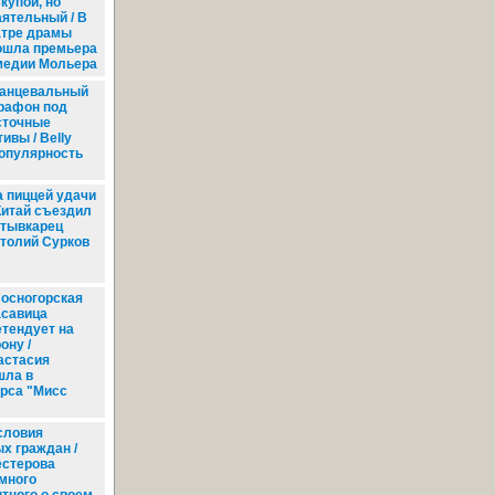
купой, но
аятельный / В
атре драмы
ошла премьера
медии Мольера
анцевальный
рафон под
сточные
ивы / Belly
популярность
 пиццей удачи
 Китай съездил
тывкарец
толий Сурков
осногорская
асавица
етендует на
ону /
астасия
шла в
рса "Мисс
словия
х граждан /
естерова
много