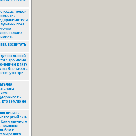
тного о своем
о кадастровой
имости /
едприниматели
спублики пока
окойно
ению нового
жимость
тва воспитать
 для сельской
ти / Проблема
ючением к газу
улиц Выльгорта
ется уже три
атьяна
стылева:
ачем
ддерживать
, кто землю не
рождения -
четвертый / 70-
 Коми научного
а посвящен
льбом с
ками редких