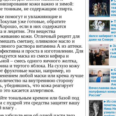
С
онизирование кожи важно и зимой:
об
е тоникам, не содержащим спирта.
те
пр
ко
же помогут и увлажняющие и
Покупая уже готовые, обратите
Т
ма
 Хорошо, если в них содержатся
во
а и лецитин. Эти вещества
мот
оживанию кожи. Отличный рецепт для
dance набирает 
даже на Севере
смешать сметану, оливковое масло и
сляного раствора витамина А из аптеки.
За
- в
ффективна и проста в изготовлении. Для
сык
дуется маска из смеси кефира и
Ана
ьной – смесь одного яичного желтка,
ина и тертого яблока. На сухую кожу
т фруктовые маски, например, из
С
кр
менением любой маски или крема лучше
пр
количество на внутреннюю сторону
кор
ь, убедившись, что кожа реагирует
Ан
Вячеславова вы
 это касается аллергиков.
полуфинал конку
Россия"
айте тональным кремом или базой под
Из со
и с пудрой эти средства защитят вашу
почетны
 влагу .
Нина Н
узнала 
е забудьте еще об одной части тела,