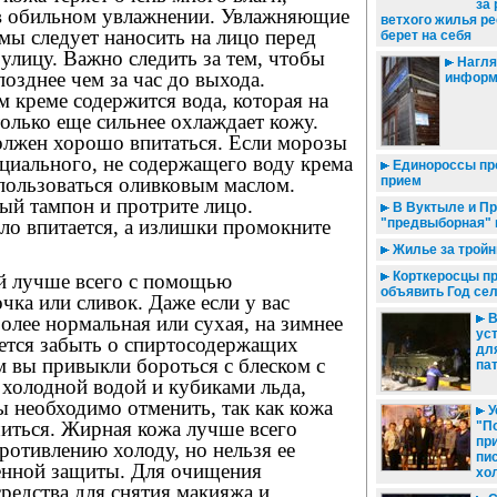
за
в обильном увлажнении. Увлажняющие
ветхого жилья р
мы следует наносить на лицо перед
берет на себя
лицу. Важно следить за тем, чтобы
Нагля
позднее чем за час до выхода.
информ
 креме содержится вода, которая на
только еще сильнее охлаждает кожу.
олжен хорошо впитаться. Если морозы
ециального, не содержащего воду крема
Единороссы пр
прием
спользоваться оливковым маслом.
ный тампон и протрите лицо.
В Вуктыле и Пр
"предвыборная" 
ло впитается, а излишки промокните
Жилье за трой
Корткеросцы п
й лучше всего с помощью
объявить Год се
чка или сливок. Даже если у вас
В
более нормальная или сухая, на зимнее
ус
дется забыть о спиртосодержащих
дл
м вы привыкли бороться с блеском с
па
олодной водой и кубиками льда,
 необходимо отменить, так как кожа
У
иться. Жирная кожа лучше всего
"П
пр
ротивлению холоду, но нельзя ее
пи
венной защиты. Для очищения
хо
средства для снятия макияжа и