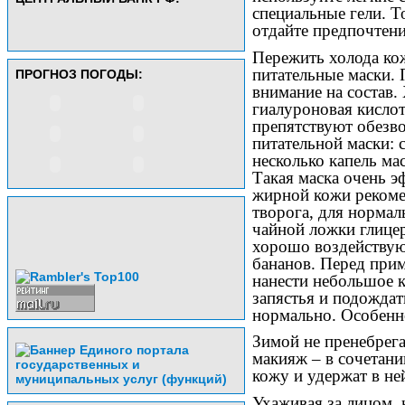
специальные гели. Т
отдайте предпочтени
Пережить холода ко
питательные маски. 
ПРОГНОЗ ПОГОДЫ:
внимание на состав.
гиалуроновая кислот
препятствуют обезв
питательной маски: 
несколько капель ма
Такая маска очень э
жирной кожи рекомен
творога, для нормал
чайной ложки глицер
хорошо воздействую
бананов. Перед при
нанести небольшое 
запястья и подождат
нормально. Особенно
Зимой не пренебрег
макияж – в сочетани
кожу и удержат в ней
Ухаживая за лицом, н