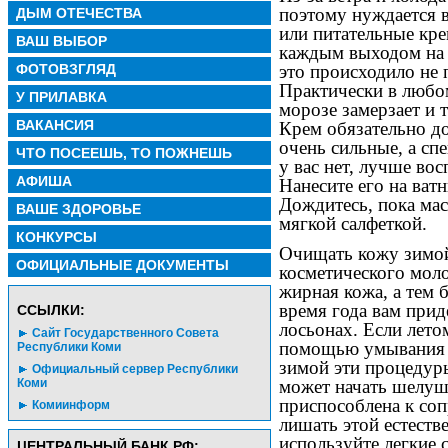
поэтому нуждается 
ДЫМ ОТЕЧЕСТВА
или питательные кре
ВАШ ВЫБОР
каждым выходом на у
ФОТОВЗГЛЯД
это происходило не 
Практически в любом
У ПРИЛАВКА
морозе замерзает и 
ВАКАНСИЯ
Крем обязательно д
очень сильные, а сп
ЧТО ПОСЕЕШЬ, ТО ПОЖНЕШЬ
у вас нет, лучше во
АФИША
Нанесите его на ват
Дождитесь, пока мас
ВАШЕ ЗДОРОВЬЕ
мягкой салфеткой.
КОНКУРСЫ
Очищать кожу зимо
ОФИЦИАЛЬНЫЕ ДОКУМЕНТЫ
косметического моло
жирная кожа, а тем 
время года вам при
CСЫЛКИ:
лосьонах. Если лето
Сайт Государственного Совета
помощью умывания х
Республики Коми
зимой эти процедуры
Официальный сервер Республики
может начать шелуш
Коми
приспособлена к соп
Комиинформ
лишать этой естест
используйте легкие 
ЦЕНТРАЛЬНЫЙ БАНК РФ: