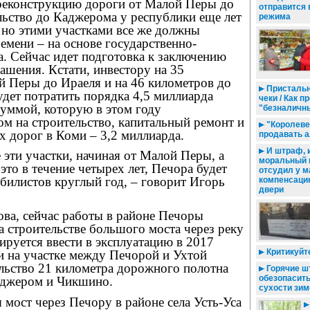
еконструкцию дороги от Малой Перы до
отправится 
льство до Каджерома у республики еще лет
режима
 но этими участками все же должны
ремени – на основе государственно-
а. Сейчас идет подготовка к заключению
ашения. Кстати, инвестору на 35
й Перы до Ираеля и на 46 километров до
Пристальн
дет потратить порядка 4,5 миллиарда
чеки / Как 
суммой, которую в этом году
"безналичн
ом на строительство, капитальный ремонт и
"Королеве
 дорог в Коми – 3,2 миллиарда.
продавать а
И штраф, и
е эти участки, начиная от Малой Перы, а
моральный в
это в течение четырех лет, Печора будет
отсудил у м
билистов круглый год, – говорит Игорь
компенсаци
двери
ова, сейчас работы в районе Печоры
 строительстве большого моста через реку
руется ввести в эксплуатацию в 2017
Критикуйте
ни на участке между Печорой и Ухтой
ельство 21 километра дорожного полотна
Горячие шт
обезопасить
аджером и Чикшино.
сухости зим
я мост через Печору в районе села Усть-Уса