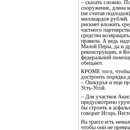
– сказать сложно. П
сооружение, длина к
(не считая подходов
миллиардов рублей. 
рискнет вложить сре
частного партнерств
средства возвращать
правила. А ведь надо
Малой Перы, да и д
реконструкции, в Ко
федеральной помощи 
обещают.
КРОМЕ того, чтобы 
достроить порядка д
– Ошкуръя и еще пр
Усть-Усой.
– Для участков Аки
предусмотрено грун
бы строить в асфальт
говорит Игорь Нест
На трассе есть нема
чтобы они не превра