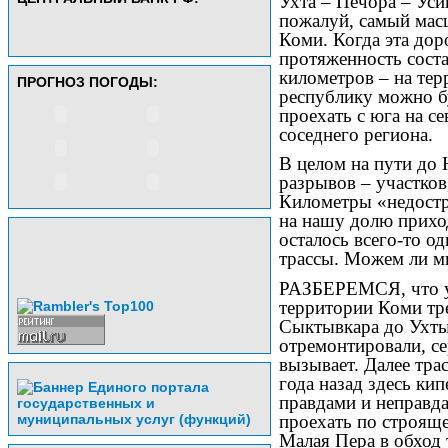
Ухта – Печора – Уси
пожалуй, самый мас
Коми. Когда эта дор
протяженность соста
километров – на те
ПРОГНОЗ ПОГОДЫ:
республику можно бу
проехать с юга на с
соседнего региона.
В целом на пути до
разрывов – участков
Километры «недостр
на нашу долю приход
осталось всего-то о
трассы. Можем ли мы
РАЗБЕРЕМСЯ, что уж
территории Коми тре
Сыктывкара до Ухты,
отремонтировали, се
вызывает. Далее тра
года назад здесь ки
правдами и неправда
проехать по строящ
Малая Пера в обход 