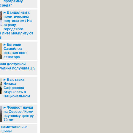
программу
 среда"
Вандализм с
политическим
подтекстом / На
охрану
городского
в Инте мобилизуют
в
Евгений
Самойлов
оставил пост
сенатора
ния доступной
блика получила 2,5
Выставка
Никаса
Сафронова
открылась в
Национальном
Форпост науки
на Севере / Коми
научному центру -
70 лет
намотались на
е шины