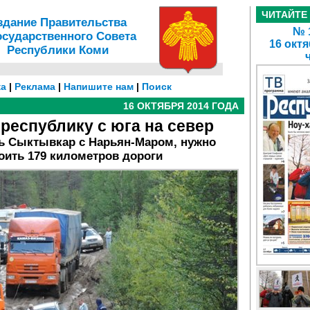
ЧИТАЙТЕ
здание Правительства
№ 1
осударственного Совета
16 октя
Республики Коми
а
|
Реклама
|
Напишите нам
|
Поиск
16 ОКТЯБРЯ 2014 ГОДА
республику с юга на север
ть Сыктывкар с Нарьян-Маром, нужно
оить 179 километров дороги