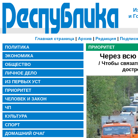
И
и Г
Главная страница
|
Архив
|
Редакция
|
Подписк
ПОЛИТИКА
ПРИОРИТЕТ
Через всю 
ЭКОНОМИКА
/ Чтобы связа
ОБЩЕСТВО
достр
ЛИЧНОЕ ДЕЛО
ИЗ ПЕРВЫХ УСТ
ПРИОРИТЕТ
ЧЕЛОВЕК И ЗАКОН
ЧП
КУЛЬТУРА
СПОРТ
ДОМАШНИЙ ОЧАГ