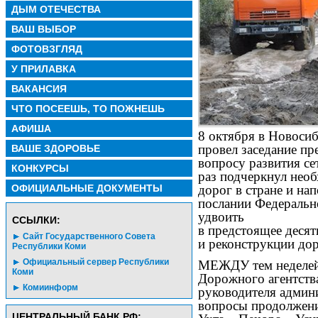
ДЫМ ОТЕЧЕСТВА
ВАШ ВЫБОР
ФОТОВЗГЛЯД
У ПРИЛАВКА
ВАКАНСИЯ
ЧТО ПОСЕЕШЬ, ТО ПОЖНЕШЬ
АФИША
8 октября в Новоси
провел заседание пр
ВАШЕ ЗДОРОВЬЕ
вопросу развития се
КОНКУРСЫ
раз подчеркнул необ
ОФИЦИАЛЬНЫЕ ДОКУМЕНТЫ
дорог в стране и на
послании Федеральн
удвоить
CСЫЛКИ:
в предстоящее десят
Сайт Государственного Совета
и реконструкции дор
Республики Коми
Официальный сервер Республики
МЕЖДУ тем неделей
Коми
Дорожного агентств
Комиинформ
руководителя адми
вопросы продолжени
ЦЕНТРАЛЬНЫЙ БАНК РФ: