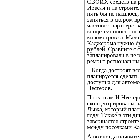
СВОИХ средств на р
Ираеля и на строите
пять бы не нашлось,
заняться в скором в
частного партнерств
концессионного согл
километров от Мало
Каджерома нужно бу
рублей. Сравните с 
запланировали в цел
ремонт региональных
– Когда достроят вс
планируется сделать 
доступна для автомо
Нестеров.
По словам И.Нестер
сконцентрированы на
Лыжа, который плани
году. Также в эти д
завершается строит
между поселками К
А вот когда появитс