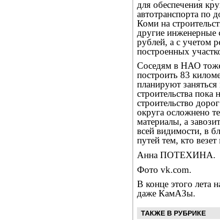
для обеспечения кр
автотранспорта по 
Коми на строительст
другие инженерные 
рублей, а с учетом 
построенных участко
Соседям в НАО тоже
построить 83 киломе
планируют заняться
строительства пока 
строительство доро
округа осложнено те
материалы, а завози
всей видимости, в 
путей тем, кто везе
Анна ПОТЕХИНА.
Фото vk.com.
В конце этого лета 
даже КамАЗы.
ТАКЖЕ В РУБРИКЕ