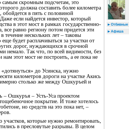
о самым скромным подсчетам, это
оторого должна составить более километра
), обойдется в пять с половиной
Даже если найдется инвестор, который
дства в этот мост в рамках государственно-
Отбивные 
а, все равно региону потом придется эти
Афиша
 в течение нескольких лет – таковы
 еще будет расплачиваться за участки от
ругих дорог, нуждающихся в срочной
ми немало. Так что, по всей видимости, без
нам этот мост не построить, а ее пока не
«дотянуться» до Усинска, нужно
есяти километров дороги на участке Акись
имерно столько же между Ошкуръей и
сь – Ошкуръя – Усть-Уса проектом
тощебеночное покрытие. И тоже хотелось
обетоне, но средств на это пока нет, –
еров.
ло участков, которые нужно ремонтировать,
тились в пресловутые разрывы. В целом