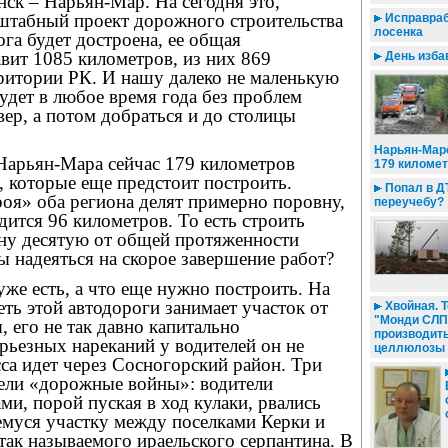
нск – Нарьян-Мар. На сегодня это,
штабный проект дорожного строительства
Исправраб
лосенка
ога будет достроена, ее общая
вит 1085 километров, из них 869
День изба
рритории РК. И нашу далеко не маленькую
дет в любое время года без проблем
евер, а потом добраться и до столицы
Нарьян-Мар
 Нарьян-Мара сейчас 179 километров
179 километ
, которые еще предстоит построить.
Попал в ДТ
оя» оба региона делят примерно поровну,
переучебу?
ится 96 километров. То есть строить
дну десятую от общей протяженности
 надеяться на скорое завершение работ?
е есть, а что еще нужно построить. На
ть этой автодороги занимает участок от
Хвойная. Т
"Монди СЛП
 его не так давно капитально
производит
рьезных нареканий у водителей он не
целлюлозы
сса идет через Сосногорский район. Три
пели «дорожные войны»: водители
ми, порой пуская в ход кулаки, рвались
емуся участку между поселками Керки и
так называемого ираельского серпантина. В