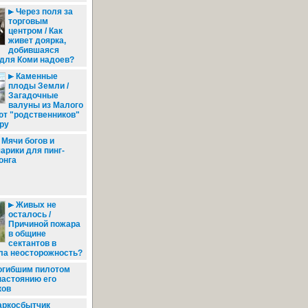
Через поля за
торговым
центром / Как
живет доярка,
добившаяся
для Коми надоев?
Каменные
плоды Земли /
Загадочные
валуны из Малого
ют "родственников"
ру
Мячи богов и
арики для пинг-
онга
Живых не
осталось /
Причиной пожара
в общине
сектантов в
ла неосторожность?
огибшим пилотом
настоянию его
ков
аркосбытчик