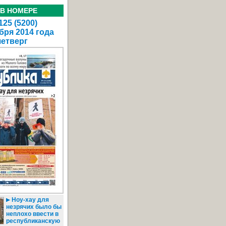
 В НОМЕРЕ
25 (5200)
бря 2014 года
четверг
Ноу-хау для
незрячих было бы
неплохо ввести в
республиканскую