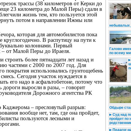
трезок трассы (38 километров от Керки до
 еще 23 километра до Малой Перы) сдали в
блегчили жизнь тем, кто пользуется этой
вернуть потом в направлении Ижмы или
небывалых 
ечора, которая для автомобилистов пока
 круглогодично. В распутицу на пути к
буквально колоннами. Первый
Галово име
 – от Малой Перы до Ираеля.
по всему ми
и строить более пятнадцати лет назад и
ш
цию частями с 2000 по 2007 год. Для
п
го покрытия использовались грунтощебень
 смесь. Сегодня участок нуждается в
лать его надо в асфальтобетоне, потому что
ть дороги выросли в разы, – говорит
 руководителя Дорожного агентства РК
о Каджерома – пресловутый разрыв:
Обдыре ста
ования вообще нет, там, где она пройдет,
Суд над п
обилисты пользуются лесными и
пройдет по 
орогами.
родственни
Педагог-н