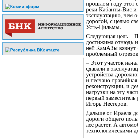
прошлом году этот о
реки Кабанты-Вис и
эксплуатацию, чем о
дорогой, с целью с
Усть-Цильмы.
Следующая цель – П
достижима отнюдь не
ней КамАЗы вязнут 
проблемный отрезок
– Этот участок начал
сдавали в эксплуата
устройства дорожно
и песчано-гравийная
реконструкции, и де
нагрузки на эту час
первый заместитель
Игорь Нестеров.
Дальше от Ираеля д
дороги общего польз
лес растет. А автом
технологическими д