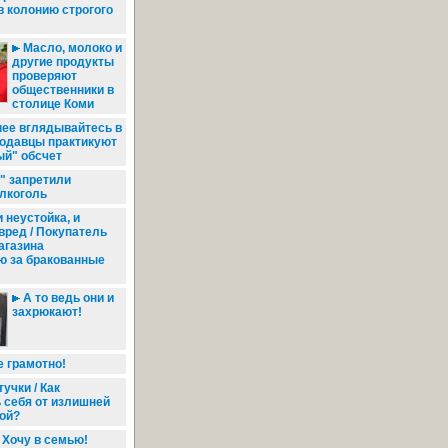
в колонию строгого
Масло, молоко и
другие продукты
проверяют
общественники в
столице Коми
ее вглядывайтесь в
продавцы практикуют
ый" обсчет
" запретили
лкоголь
 неустойка, и
ред / Покупатель
агазина
ю за бракованные
А то ведь они и
захрюкают!
 грамотно!
учки / Как
 себя от излишней
ой?
Хочу в семью!