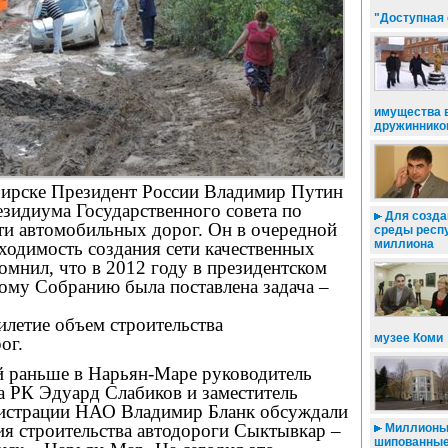
"Доступная
имущества 
дружиннико
бирске Президент России Владимир Путин
езидиума Государственного совета по
Для созда
ти автомобильных дорог. Он в очередной
среды респу
миллиона
ходимость создания сети качественных
помнил, что в 2012 году в президентском
ому Собранию была поставлена задача –
илетие объем строительства
музее Коми
ог.
 раньше в Нарьян-Маре руководитель
а РК Эдуард Слабиков и заместитель
нистрации НАО Владимир Бланк обсуждали
я строительства автодороги Сыктывкар –
Миллионы 
шипованны