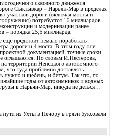
углогодичного сквозного движения
дороге Сыктывкар – Нарьян-Мар в пределах
во участков дороги (включая мосты и
сооружения) потребуется 16 миллиардов
реконструкции и модернизации ранее
в – порядка 25,6 миллиарда.
 еще предстоит немало поработать –
тра дороги и 4 моста. В этом году они
 проектной документацией, точные сроки
не оглашаются. По словам И.Нестерова,
г на территории Ненецкого автономного
м, что туда проблемно доставлять
ть нужно и щебень, и битум. Так что, по
ближайшие годы от автозимников и водных
т грузы в Нарьян-Мар, никуда не деться…
на пути из Ухты в Печору в грязи буксовали