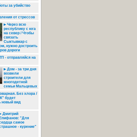
оты за убийство
вления от стрессов
Через всю
республику с юга
на север / Чтобы
связать
Сыктывкар с
ом, нужно достроить
ров дороги
П - отправляйся на
Дом - за три дня
возвели
строители для
многодетной
семьи Мальцевых
оварная. Без хлора /
К" будет
ь новый вид
Дмитрий
Епифанов: "Для
сердца самое
страшное - курение"