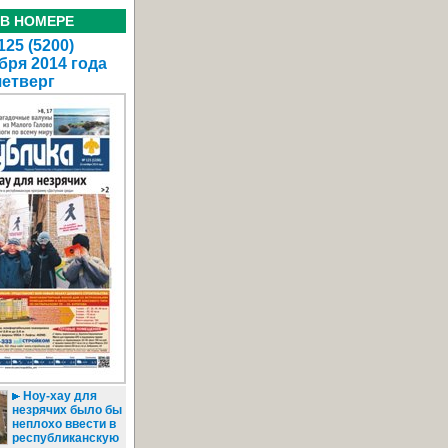
 В НОМЕРЕ
25 (5200)
бря 2014 года
четверг
Ноу-хау для
незрячих было бы
неплохо ввести в
республиканскую