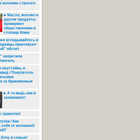
в колонию строгого
Масло, молоко и
другие продукты
проверяют
общественники в
столице Коми
ее вглядывайтесь в
продавцы практикуют
ый" обсчет
" запретили
лкоголь
 неустойка, и
ред / Покупатель
агазина
ю за бракованные
А то ведь они и
захрюкают!
 грамотно!
учки / Как
 себя от излишней
ой?
Хочу в семью!