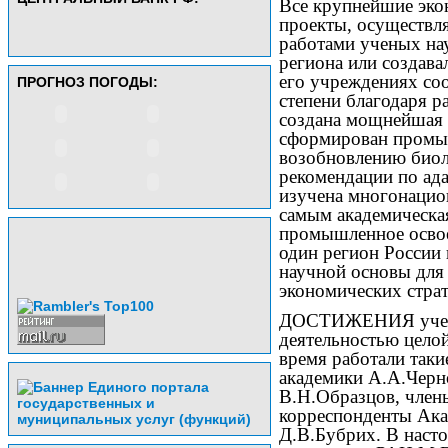
Все крупнейшие эко
проекты, осуществл
работами ученых на
региона или создава
его учреждениях со
ПРОГНОЗ ПОГОДЫ:
степени благодаря р
создана мощнейшая т
сформирован промыш
возобновлению биол
рекомендации по ад
изучена многонацион
самым академическая
промышленное освое
один регион России 
научной основы для
экономических страт
ДОСТИЖЕНИЯ ученых
деятельностью целой
время работали так
академики А.А.Черно
В.Н.Образцов, член
корреспонденты Ака
Д.В.Бубрих. В наст