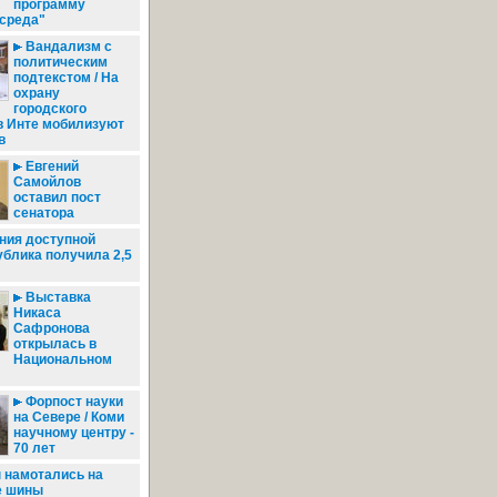
программу
 среда"
Вандализм с
политическим
подтекстом / На
охрану
городского
в Инте мобилизуют
в
Евгений
Самойлов
оставил пост
сенатора
ния доступной
блика получила 2,5
Выставка
Никаса
Сафронова
открылась в
Национальном
Форпост науки
на Севере / Коми
научному центру -
70 лет
намотались на
е шины