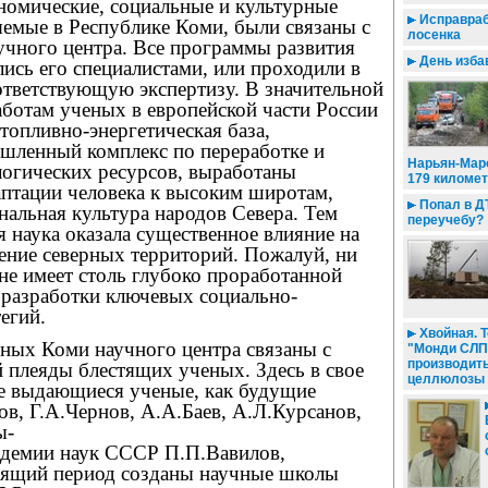
номические, социальные и культурные
Исправраб
яемые в Республике Коми, были связаны с
лосенка
учного центра. Все программы развития
День изба
лись его специалистами, или проходили в
ответствующую экспертизу. В значительной
аботам ученых в европейской части России
опливно-энергетическая база,
ленный комплекс по переработке и
Нарьян-Мар
огических ресурсов, выработаны
179 километ
аптации человека к высоким широтам,
Попал в ДТ
альная культура народов Севера. Тем
переучебу?
 наука оказала существенное влияние на
ние северных территорий. Пожалуй, ни
не имеет столь глубоко проработанной
 разработки ключевых социально-
егий.
Хвойная. Т
 Коми научного центра связаны с
"Монди СЛП
производит
 плеяды блестящих ученых. Здесь в свое
целлюлозы
ие выдающиеся ученые, как будущие
в, Г.А.Чернов, А.А.Баев, А.Л.Курсанов,
ы-
демии наук СССР П.П.Вавилов,
оящий период созданы научные школы