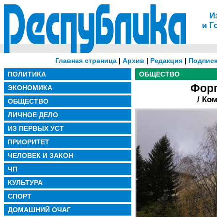
И
и Г
Главная страница
|
Архив
|
Редакция
|
Подписк
ПОЛИТИКА
ОБЩЕСТВО
Форп
ЭКОНОМИКА
/ Ко
ОБЩЕСТВО
ЛИЧНОЕ ДЕЛО
ИЗ ПЕРВЫХ УСТ
ПРИОРИТЕТ
ЧЕЛОВЕК И ЗАКОН
ЧП
КУЛЬТУРА
СПОРТ
ДОМАШНИЙ ОЧАГ