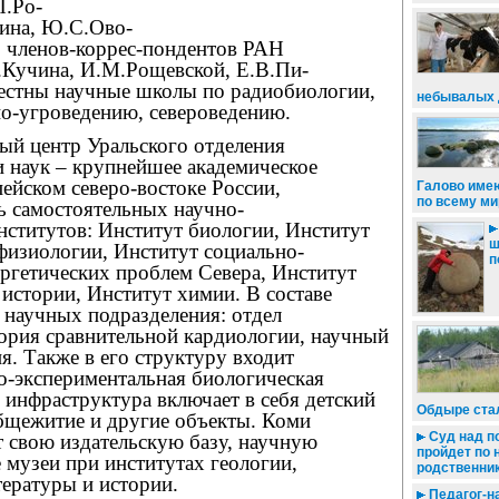
П.Ро-
ина, Ю.С.Ово-
, членов-коррес-пондентов РАН
.Кучина, И.М.Рощевской, Е.В.Пи-
естны научные школы по радиобиологии,
небывалых 
о-угроведению, североведению.
ый центр Уральского отделения
и наук – крупнейшее академическое
ейском северо-востоке России,
Галово име
по всему ми
 самостоятельных научно-
нститутов: Институт биологии, Институт
ш
физиологии, Институт социально-
п
ргетических проблем Севера, Институт
 истории, Институт химии. В составе
 научных подразделения: отдел
тория сравнительной кардиологии, научный
я. Также в его структуру входит
о-экспериментальная биологическая
 инфраструктура включает в себя детский
Обдыре ста
общежитие и другие объекты. Коми
Суд над п
т свою издательскую базу, научную
пройдет по 
 музеи при институтах геологии,
родственни
тературы и истории.
Педагог-н