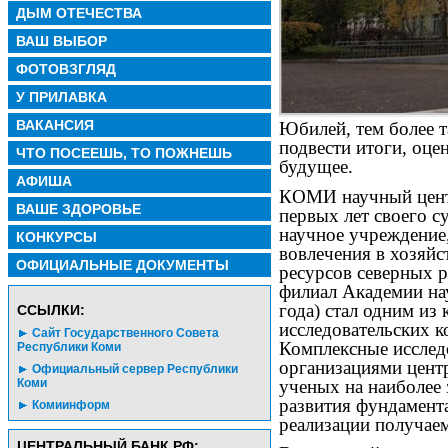
ДЫМ ОТЕЧЕСТВА
ВАШ ВЫБОР
ФОТОВЗГЛЯД
У ПРИЛАВКА
ВАКАНСИЯ
Юбилей, тем более т
подвести итоги, оце
ЧТО ПОСЕЕШЬ, ТО ПОЖНЕШЬ
будущее.
АФИША
КОМИ научный центр
ВАШЕ ЗДОРОВЬЕ
первых лет своего с
научное учреждение,
КОНКУРСЫ
вовлечения в хозяй
ОФИЦИАЛЬНЫЕ ДОКУМЕНТЫ
ресурсов северных 
филиал Академии на
года) стал одним из
CСЫЛКИ:
исследовательских к
Сайт Государственного Совета
Комплексные исслед
Республики Коми
организациями цент
Официальный сервер Республики
ученых на наиболее 
Коми
развития фундамента
Комиинформ
реализации получаем
ЦЕНТРАЛЬНЫЙ БАНК РФ: