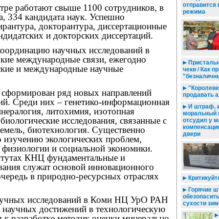
отправится 
тре работают свыше 1100 сотрудников, в
режима
а, 334 кандидата наук. Успешно
рантура, докторантура, диссертационные
ндидатских и докторских диссертаций.
оординацию научных исследований в
окие международные связи, ежегодно
Пристальн
ские и международные научные
чеки / Как 
"безналичн
"Королеве
а сформирован ряд новых направлений
продавать а
ий. Среди них – генетико-информационная
И штраф, и
нералогия, литохимия, изотопная
моральный в
биологические исследования, связанные с
отсудил у м
компенсаци
земель, биотехнология. Существенно
двери
о изучению экологических проблем,
 физиологии и социальной экономики.
итутах КНЦ фундаментальные и
вания служат основой инновационного
очередь в природно-ресурсных отраслях
Критикуйте
Горячие шт
обезопасить
ных исследований в Коми НЦ УрО РАН
сухости зим
м научных достижений в технологическую
я к разработке методик оценки минерально-