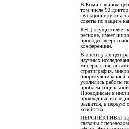
В Коми научном цен
том числе 92 доктор
функционируют аспи
советы по защите ка
КНЦ осуществляет к
регионе, имеет шир
проводит всероссий
конференции.
В институтах центр
научных исследован
минералогия, витами
стратиграфия, микро
биорекультивацией 
усилились работы п
проблем социальной
Проводимые в инст
прикладные исследо
развития, в первую 
хозяйства.
ПЕРСПЕКТИВЫ науч
связаны с переводо
сферу. Это относитс