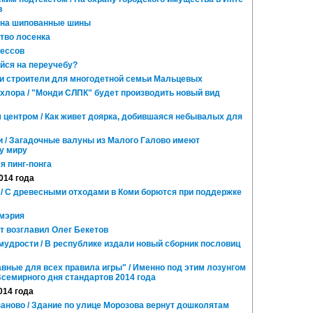
в
на шипованные шины
тво лосенка
рессов
йся на переучебу?
ли строители для многодетной семьи Мальцевых
 хлора / "Монди СЛПК" будет производить новый вид
 центром / Как живет доярка, добившаяся небывалых для
/ Загадочные валуны из Малого Галово имеют
у миру
я пинг-понга
2014 года
 / С древесными отходами в Коми борются при поддержке
 мэрия
 возглавил Олег Бекетов
удрости / В республике издали новый сборник пословиц
вные для всех правила игры" / Именно под этим лозунгом
семирного дня стандартов 2014 года
014 года
аново / Здание по улице Морозова вернут дошколятам