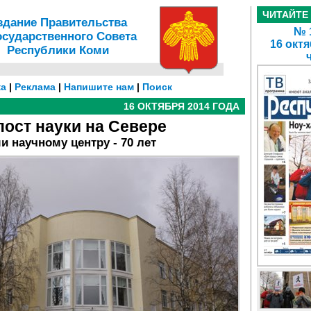
ЧИТАЙТЕ
здание Правительства
№ 1
осударственного Совета
16 октя
Республики Коми
а
|
Реклама
|
Напишите нам
|
Поиск
16 ОКТЯБРЯ 2014 ГОДА
ост науки на Севере
ми научному центру - 70 лет