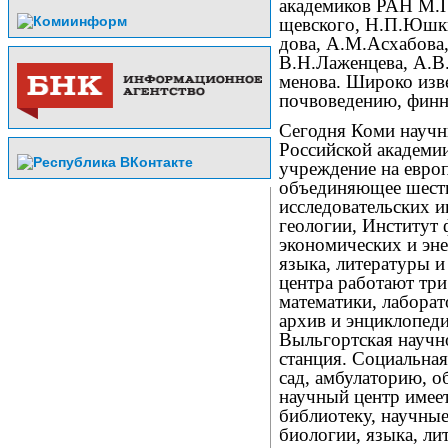
академиков РАН М.
щевского, Н.П.Юшк
дова, А.М.Асхабова
В.Н.Лаженцева, А.В
менова. Широко изв
почвоведению, финн
Сегодня Коми научн
Российской академи
учреждение на европ
объединяющее шесть
исследовательских и
геологии, Институт 
экономических и эне
языка, литературы и
центра работают три
математики, лабора
архив и энциклопеди
Выльгортская научн
станция. Социальная
сад, амбулаторию, 
научный центр имее
библиотеку, научные
биологии, языка, ли