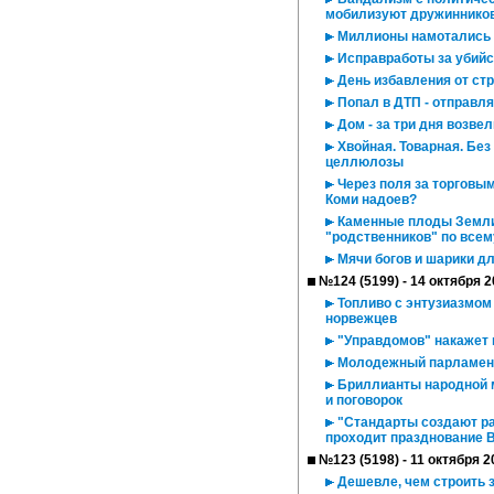
мобилизуют дружиннико
Миллионы намотались 
Исправработы за убийс
День избавления от ст
Попал в ДТП - отправля
Дом - за три дня возве
Хвойная. Товарная. Без
целлюлозы
Через поля за торговым
Коми надоев?
Каменные плоды Земли 
"родственников" по всем
Мячи богов и шарики дл
№124 (5199) - 14 октября 
Топливо с энтузиазмом
норвежцев
"Управдомов" накажет
Молодежный парламент
Бриллианты народной м
и поговорок
"Стандарты создают ра
проходит празднование В
№123 (5198) - 11 октября 2
Дешевле, чем строить з