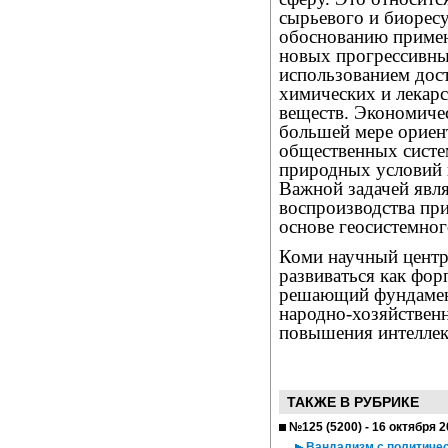
сырьевого и биоресу
обоснованию примен
новых прогрессивных
использованием дос
химических и лекар
веществ. Экономичес
большей мере ориен
общественных систе
природных условий 
Важной задачей явля
воспроизводства пр
основе геосистемног
Коми научный центр
развиваться как фор
решающий фундамен
народно-хозяйстве
повышения интеллек
ТАКЖЕ В РУБРИКЕ
№125 (5200) - 16 октября 
Вандализм с политическ