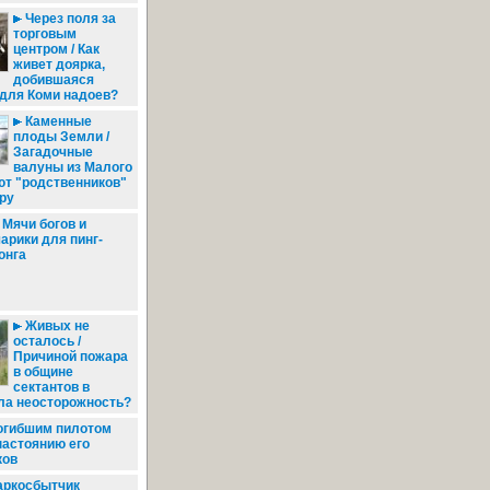
Через поля за
торговым
центром / Как
живет доярка,
добившаяся
для Коми надоев?
Каменные
плоды Земли /
Загадочные
валуны из Малого
ют "родственников"
ру
Мячи богов и
арики для пинг-
онга
Живых не
осталось /
Причиной пожара
в общине
сектантов в
ла неосторожность?
огибшим пилотом
настоянию его
ков
аркосбытчик