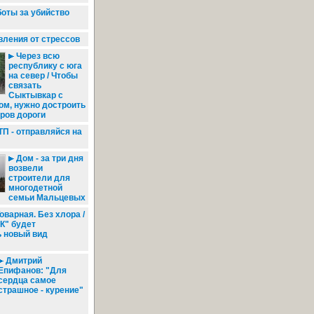
оты за убийство
вления от стрессов
Через всю
республику с юга
на север / Чтобы
связать
Сыктывкар с
ом, нужно достроить
ров дороги
П - отправляйся на
Дом - за три дня
возвели
строители для
многодетной
семьи Мальцевых
оварная. Без хлора /
К" будет
ь новый вид
Дмитрий
Епифанов: "Для
сердца самое
страшное - курение"