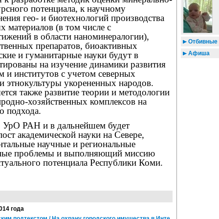
рсного потенциала, к научному
ения гео- и биотехнологий производства
 материалов (в том числе с
тижений в области наноминералогии),
Отбивные 
ственных препаратов, биоактивных
Афиша
кие и гуманитарные науки будут в
тированы на изучение динамики развития
м и институтов с учетом северных
и этнокультуры укорененных народов.
ется также развитие теории и методологии
иродно-хозяйственных комплексов на
о подхода.
 УрО РАН и в дальнейшем будет
пост академической науки на Севере,
тальные научные и региональные
нные проблемы и выполняющий миссию
туального потенциала Республики Коми.
2014 года
им подтекстом / На охрану городского имущества в Инте