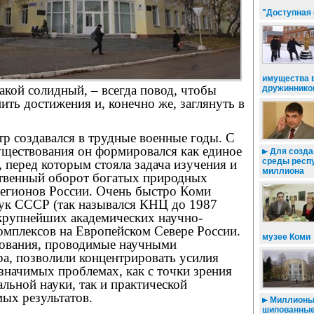
"Доступная
имущества 
акой солидный, – всегда повод, чтобы
дружиннико
нить достижения и, конечно же, заглянуть в
 создавался в трудные военные годы. С
уществования он формировался как единое
Для созда
среды респу
 перед которым стояла задача изучения и
миллиона
ственный оборот богатых природных
регионов России. Очень быстро Коми
ук СССР (так назывался КНЦ до 1987
 крупнейших академических научно-
омплексов на Европейском Севере России.
музее Коми
ования, проводимые научными
ра, позволили концентрировать усилия
значимых проблемах, как с точки зрения
льной науки, так и практической
ых результатов.
Миллионы 
шипованны