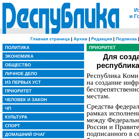
И
и Г
Главная страница
|
Архив
|
Редакция
|
Подписка
ПОЛИТИКА
ПРИОРИТЕТ
Для созд
ЭКОНОМИКА
республика
ОБЩЕСТВО
ЛИЧНОЕ ДЕЛО
Республика Коми
на создание инфр
ИЗ ПЕРВЫХ УСТ
беспрепятственно
ПРИОРИТЕТ
местам.
ЧЕЛОВЕК И ЗАКОН
Средства федера
ЧП
рамках исполнен
КУЛЬТУРА
между Федеральн
России и Правит
СПОРТ
подписанного в с
ДОМАШНИЙ ОЧАГ