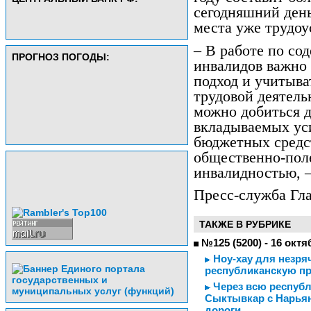
сегодняшний день
места уже трудоу
– В работе по со
ПРОГНОЗ ПОГОДЫ:
инвалидов важно
подход и учитыва
трудовой деятель
можно добиться д
вкладываемых ус
бюджетных средст
общественно-пол
инвалидностью, –
Пресс-служба Гла
ТАКЖЕ В РУБРИКЕ
№125 (5200) - 16 октя
Ноу-хау для незря
республиканскую пр
Через всю республи
Сыктывкар с Нарьян
дороги