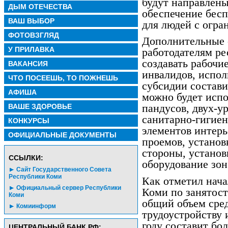
будут направлены
ДЫМ ОТЕЧЕСТВА
обеспечение бесп
ВАШ ВЫБОР
для людей с огр
ФОТОВЗГЛЯД
Дополнительные 
У ПРИЛАВКА
работодателям ре
создавать рабочи
ВАКАНСИЯ
инвалидов, испол
ЧТО ПОСЕЕШЬ, ТО ПОЖНЕШЬ
субсидии состави
АФИША
можно будет испо
ВАШЕ ЗДОРОВЬЕ
пандусов, двух-у
санитарно-гигие
КОНКУРСЫ
элементов интер
ОФИЦИАЛЬНЫЕ ДОКУМЕНТЫ
проемов, установ
стороны, установ
CСЫЛКИ:
оборудование зон
Сайт Государственного Совета
Республики Коми
Как отметил нач
Официальный сервер Республики
Коми по занятост
Коми
общий объем сред
Комиинформ
трудоустройству 
году составит бо
ЦЕНТРАЛЬНЫЙ БАНК РФ: