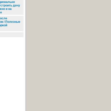
ционально
устроить дачу
жно и на
ке
после
ов / Полезные
оркой