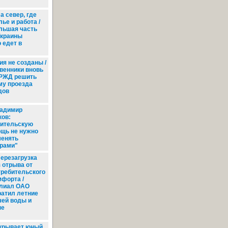
а север, где
ье и работа /
льшая часть
Украины
 едет в
я не созданы /
венники вновь
 РЖД решить
му проезда
дов
адимир
ов:
ительскую
щь не нужно
енять
рами"
ерезагрузка
з отрыва от
требительского
мфорта /
лиал ОАО
ратил летние
чей воды и
ые
крывает юный