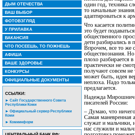
один год, техника с
ДЫМ ОТЕЧЕСТВА
то начальные знания
ВАШ ВЫБОР
адаптироваться к ар
ФОТОВЗГЛЯД
Что касается полити
У ПРИЛАВКА
это будет подаваться
общественного просв
ВАКАНСИЯ
дети разбирались в
ЧТО ПОСЕЕШЬ, ТО ПОЖНЕШЬ
Впрочем, все то же 
обществознания. Но
АФИША
плохо разбирается в
ВАШЕ ЗДОРОВЬЕ
практически не смотр
получают совсем не 
КОНКУРСЫ
может быть, идея ве
ОФИЦИАЛЬНЫЕ ДОКУМЕНТЫ
неплоха. Надо тольк
предлагается.
CСЫЛКИ:
Надежда Мирошничен
Сайт Государственного Совета
писателей России:
Республики Коми
– Думаю, что ничего
Официальный сервер Республики
Коми
Самая маневренная а
служат и мальчики, и
Комиинформ
нас служили и мальч
подготовка поможет
ЦЕНТРАЛЬНЫЙ БАНК РФ: