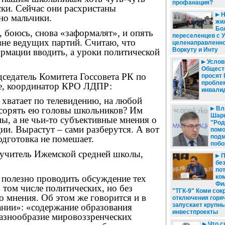
профанация?
ки. Сейчас они расхристаны
Н
но мальчики.
жил
Бо
 боюсь, снова «заформалят», и опять
переселенцев с 
овне ведущих партий. Считаю, что
целенаправленно
Воркуту и Инту
рмации вводить, а уроки политической
Услови
Общест
седатель Комитета Госсовета РК по
просят
пробле
е, координатор КРО ЛДПР:
инвали
хватает по телевидению, на любой
Вл
засорять ею головы школьников? Им
Шарк
ы, а не чьи-то субъективные мнения о
"Род
ии. Вырастут – сами разберутся. А вот
помо
подм
одготовка не помешает.
побо
 учитель Ижемской средней школы,
П
бе
по
 полезно проводить обсуждение тех
ко
Фи
 том числе политических, но без
"ТГК-9" Коми сок
о мнения. Об этом же говорится и в
отключения горя
запускает крупн
ании»: «содержание образования
инвестпроекты
азнообразие мировоззренческих
Что с