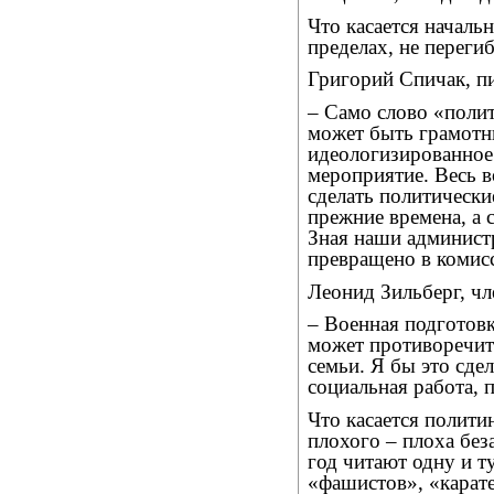
Что касается началь
пределах, не переги
Григорий Спичак, пи
– Само слово «поли
может быть грамотн
идеологизированное
мероприятие. Весь в
сделать политически
прежние времена, а
Зная наши администр
превращено в комис
Леонид Зильберг, ч
– Военная подготовк
может противоречит
семьи. Я бы это сд
социальная работа, 
Что касается полити
плохого – плоха без
год читают одну и 
«фашистов», «карате