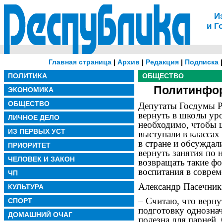
И
и Г
Главная страница
|
Архив
|
Редакция
|
Подписка
ПОЛИТИКА
ОБЩЕСТВО
Политинфо
ЭКОНОМИКА
ОБЩЕСТВО
Депутаты Госдумы 
вернуть в школы ур
ЛИЧНОЕ ДЕЛО
необходимо, чтобы ш
ИЗ ПЕРВЫХ УСТ
выступали в классах
в стране и обсуждал
ПРИОРИТЕТ
вернуть занятия по 
ЧЕЛОВЕК И ЗАКОН
возвращать такие ф
воспитания в совре
ЧП
Александр Пасечник,
КУЛЬТУРА
– Считаю, что верн
СПОРТ
подготовку однозна
ДОМАШНИЙ ОЧАГ
полезна для парней.