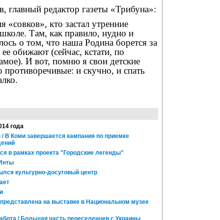
, главный редактор газеты «Трибуна»:
я «совков», кто застал утренние
коле. Там, как правило, нудно и
ось о том, что наша Родина борется за
 ее обижают (сейчас, кстати, по
амое). И вот, помню я свои детские
 противоречивые: и скучно, и спать
алко.
014 года
 / В Коми завершается кампания по приемке
дений
ся в рамках проекта "Городские легенды"
 Инты
ылся культурно-досуговый центр
ает
и
 представлена на выставке в Национальном музее
работа / Большая часть переселенцев с Украины