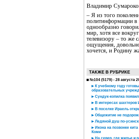
Владимир Сумароков
– Я из того поколени
политинформации в ш
однообразно говорил
мир, хотя все вокруг
телевизору – то же с
ощущения, довольно
хочется, и Родину ж
ТАКЖЕ В РУБРИКЕ
№104 (5179) - 28 августа 2
К учебному году готовы
образовательных учреж
Сундук-копилка появил
В интересах шахтеров
В поселке Ираель откр
Общежитие не подорож
Ледяной душ по-усинск
Икона на позвонке кита
Коми
На север, где жилье и 