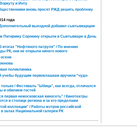
Воркуту и Инту
Общественники вновь просят РЖД решить проблему
014 года
 Дополнительный выходной добавил сыктывкарцам
я
 Питириму Сорокину открыли в Сыктывкаре в День
 итогах "Нефтяного патруля" / По мнению
ы РК, они не открыли ничего нового
 осени
рюнова
овая поликлиника
 учебы будущим первоклашкам вручили "чудо-
 только / Фестиваль "Ыбица", как всегда, отличался
ы и обилием гостей
я первая немосковская киносеть" / Кинотеатры
тся в столице региона и за его пределами
той коллекции" / Работы мэтров российской
 в залах Национальной галереи РК