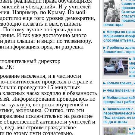
вовать реализации права обучающихся
свидете
 мнений и убеждений». И у учителей
пропав
ения. Например, по Крыму. На мой
Сыктыв
спасат
 достигло еще того уровня демократии,
правоо
вободно излагать и выслушивать
волонтеры
я. Поэтому лучше поберечь души
Аферы на грани
ления. И так уже достаточно много
Мошенники изоб
 дети слышат и видят по телевизору.
способы отъема 
литинформациях вряд ли разрешат
У ребенка аде
Запаситесь терпе
П
исполнительный директор
ма
ы РК:
пр
сы
ование населения, и в частности
ав
но-политических процессах в стране и
Только гречка, 
Раньше проведение 15-минутных
Чем полезна че
 классных часах входило в обязанность
елей. Информирование проводилось по
Мобильные каб
продолжат работ
м: культура, вопросы внутренней и
тики, экономика. Считаю, что эти
Заканчиваем с 
переключаемся н
правлены исключительно на развитие
Под занавес лет
е общественной активности учителей и
не до отдыха
о, ведь мы строим гражданское
Р
ти по этому пути сознательно.
на 