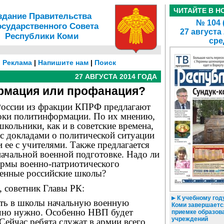
ЧИТАЙТЕ В Н
здание Правительства
№ 104 
осударственного Совета
27 августа
Республики Коми
сре
|
Реклама
|
Напишите нам
|
Поиск
27 АВГУСТА 2014 ГОДА
рмация или профанация?
России из фракции КПРФ предлагают
оки политинформации. По их мнению,
кольники, как и в советские времена,
 с докладами о политической ситуации
и ее с учителями. Также предлагается
начальной военной подготовке. Надо ли
ормы военно-патриотического
менные российские школы?
 советник Главы РК:
К учебному году
уть в школы начальную военную
Коми завершаетс
чно нужно. Особенно НВП будет
приемке образов
учреждений
 Сейчас ребята служат в армии всего