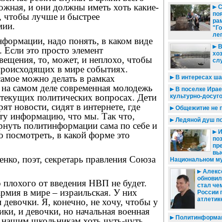
ложная, и они должны иметь хоть какие-
С
по
, чтобы лучше и быстрее
ра
мии.
"Г
ле
нформации, надо понять, в каком виде
В
. Если это просто элемент
хо
ещения, то, может, и неплохо, чтобы
сл
 происходящих в мире событиях.
самое можно делать в рамках
В интересах ша
 на самом деле современная молодежь
В поселке Ирае
 текущих политических вопросах. Дети
культурно-досуг
ят новости, сидят в интернете, где
Общежитие не 
ту информацию, что мы. Так что,
Ледяной душ по
рнуть политинформации сама по себе и
И
о посмотреть, в какой форме это
по
пр
вы
ко, поэт, секретарь правления Союза
Национальном му
Алекс
обновил
 плохого от введения НВП не будет.
стал че
рмия в мире – израильская. У них
России 
атлетик
 девочки. Я, конечно, не хочу, чтобы у
ики, и девочки, но начальная военная
Политинформац
 нашим школьникам хоть чуть-чуть