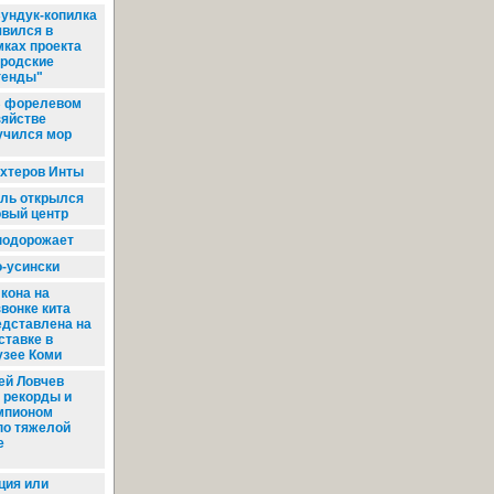
ундук-копилка
явился в
мках проекта
ородские
генды"
 форелевом
зяйстве
учился мор
хтеров Инты
ль открылся
овый центр
подорожает
-усински
кона на
звонке кита
едставлена на
ставке в
зее Коми
ей Ловчев
 рекорды и
мпионом
по тяжелой
е
ия или