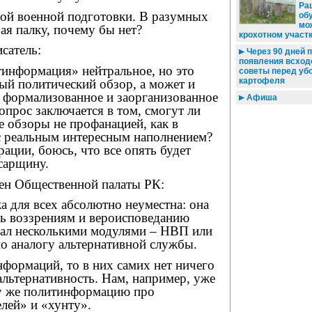
Ра
ной военной подготовки. В разумных
об
мо
бая палку, почему бы нет?
крохотном участ
сатель:
Через 90 дней 
появления всход
тинформация» нейтральное, но это
советы перед уб
картофеля
ый политический обзор, а может и
 формализованное и заорганизованное
Афиша
опрос заключается в том, смогут ли
е обзоры не профанацией, как в
 с реальным интересным наполнением?
ации, боюсь, что все опять будет
сарщину.
лен Общественной палаты РК:
а для всех абсолютно неуместна: она
ь воззрениям и вероисповеданию
елал несколькими модулями – НВП или
по аналогу альтернативной службы.
нформаций, то в них самих нет ничего
альтернативность. Нам, например, уже
ту же политинформацию про
лей» и «хунту».