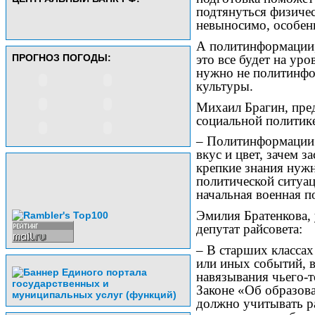
подтянуться физичес
невыносимо, особен
А политинформации,
это все будет на ур
ПРОГНОЗ ПОГОДЫ:
нужно не политинфо
культуры.
Михаил Брагин, пред
социальной политик
– Политинформации 
вкус и цвет, зачем 
крепкие знания нужн
политической ситуац
начальная военная п
Эмилия Братенкова,
депутат райсовета:
– В старших классах
или иных событий, в
навязывания чьего-т
Законе «Об образов
должно учитывать р