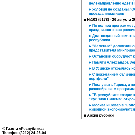
целенаправленно едет в 
Условия не созданы / 
проезда инвалидов
№103 (5178) - 26 августа 2
По полной программе /
праздничного настроени
Долгожданный памятник
республики
"Зеленые" доложили об
представителя Минприрод
Остановки оборудуют к
Памяти Александра Зе
В Усинске открылась н
С пожеланием отличной
портфели"
Послушать Гарика, и не
разнообразием программ
"В республике создаетс
"РубЛион Синема" открою
Москва и Север в "Золо
живописи экспонируются
Архив рубрики
© Газета «Республика»
Телефон (8212) 24-26-04