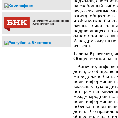
подходов, способст
на свободный выбор
ведь есть разные мн
взгляд, общество не
чтобы можно было с
разные точки зрени
подрастающего поко
одностороннего наши
А по-другому на по
излагать.
Галина Кравченко, 
Общественной палат
– Конечно, информир
детей, об обществен
мире должно быть. 
политинформаций на
классных руководит
четырем направления
международной поли
политинформации на
ребенка и повышени
детей. Это правильн
общество, и надо ид