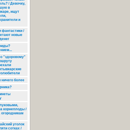
ль? / Девочку,
шую в
каре, ищут
ели,
хранители и
 фантастики /
ретают новые
денег
ноиды?
нием...
о "здоровому"
ршруту
оехали
ктывкарские
толюбители
и ничего более
рника?
инеты
у
луковыми,
а корнеплоды /
а огородникам
айский уголок
пяти сотках /