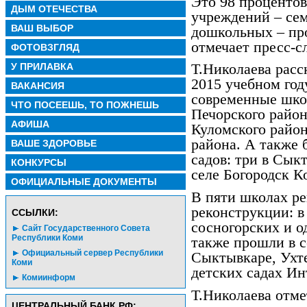
Это 98 процентов
ДЫМ ОТЕЧЕСТВА
учреждений – се
ВАШ ВЫБОР
дошкольных – про
отмечает пресс-с
ФОТОВЗГЛЯД
У ПРИЛАВКА
Т.Николаева расс
2015 учебном год
ВАКАНСИЯ
современные шко
ЧТО ПОСЕЕШЬ, ТО ПОЖНЕШЬ
Печорского район
АФИША
Куломского район
района. А также 
ВАШЕ ЗДОРОВЬЕ
садов: три в Сык
КОНКУРСЫ
селе Богородск К
ОФИЦИАЛЬНЫЕ ДОКУМЕНТЫ
В пяти школах р
реконструкции: в
CСЫЛКИ:
сосногорских и о
Сайт Государственного Совета
Республики Коми
также прошли в с
Официальный сервер Республики
Сыктывкаре, Ухте
Коми
детских садах Ин
Комиинформ
Т.Николаева отме
ЦЕНТРАЛЬНЫЙ БАНК РФ: