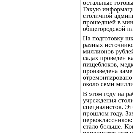
остальные готовы
Такую информаци
столичной админ
прошедшей в ми
общегородской пл
На подготовку шк
разных источнико
миллионов рублей
садах проведен 
пищеблоков, медк
произведена заме
отремонтировано 
около семи милли
В этом году на р
учреждения стол
специалистов. Эт
прошлом году. За
первоклассников:
стало больше. Ко
пополнится деть