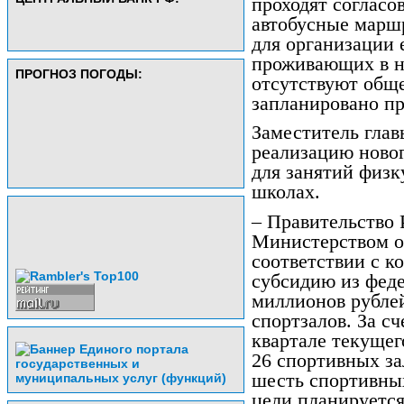
проходят соглас
автобусные марш
для организации 
проживающих в н
ПРОГНОЗ ПОГОДЫ:
отсутствуют общ
запланировано пр
Заместитель глав
реализацию новог
для занятий физк
школах.
– Правительство 
Министерством об
соответствии с к
субсидию из феде
миллионов рубле
спортзалов. За сч
квартале текущег
26 спортивных за
шесть спортивны
цели планируется