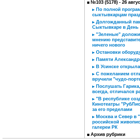
№103 (5178) - 26 авгу
По полной програ
сыктывкарцам праз
Долгожданный пам
Сыктывкаре в День
"Зеленые" доложил
мнению представите
ничего нового
Остановки оборуду
Памяти Александр
В Усинске открыла
С пожеланием отл
вручили "чудо-пор
Послушать Гарика, 
всегда, отличался 
"В республике созд
Кинотеатры "РубЛио
за его пределами
Москва и Север в 
российской живопис
галереи РК
Архив рубрики