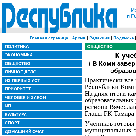
И
и Г
Главная страница
|
Архив
|
Редакция
|
Подписка
ПОЛИТИКА
ОБЩЕСТВО
К уче
ЭКОНОМИКА
/ В Коми заве
ОБЩЕСТВО
образо
ЛИЧНОЕ ДЕЛО
Практически все
ИЗ ПЕРВЫХ УСТ
Республики Коми 
ПРИОРИТЕТ
На днях итоги к
ЧЕЛОВЕК И ЗАКОН
образовательных
региона Вячеслав
ЧП
Главы РК Тамара
КУЛЬТУРА
Учеников готовы 
СПОРТ
муниципальных о
ДОМАШНИЙ ОЧАГ