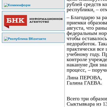
рублей средств к
республики, – от
– Благодарю за р
приемки образов
августа, что рань
федеральным норм
чтобы оставалось
недоработок. Так
практически все 
учебному году. П
контроле учрежд
накануне Дня зна
процесс, – поруч
Лина ПЕРОВА,
Галина ГАЕВА.
Всего три образо
Сыктывкара из 1