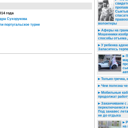
свидете
пропав
Сыктыв
014 года
спасат
дра Сухорукова
правоо
волонтеры
и португальское турне
Аферы на грани
Мошенники изоб
способы отъема 
У ребенка аде
Запаситесь терпе
П
ма
пр
сы
ав
Только гречка, 
Чем полезна че
Мобильные каб
продолжат работ
Заканчиваем с 
переключаемся н
Под занавес лет
не до отдыха
Р
на 