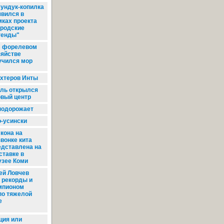
ундук-копилка
явился в
мках проекта
ородские
генды"
 форелевом
зяйстве
учился мор
хтеров Инты
ль открылся
овый центр
подорожает
-усински
кона на
звонке кита
едставлена на
ставке в
зее Коми
ей Ловчев
 рекорды и
мпионом
по тяжелой
е
ия или