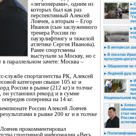
«легионерами», одним из
С
которых был как раз
по
ра
перспективный Алексей
"Г
Ловчев, а вторым – Егор
ле
Иванов (сын заслуженного
В
тренера России по
хо
сл
пауэрлифтингу и тяжелой
атлетике Сергея Иванова).
В интересах ша
Ранее спортсмены
выступали за Москву, но с
В поселке Ирае
культурно-досуг
 в параллельном зачете: Москва –
Общежитие не 
Ледяной душ по
с-службе спортагентства РК, Алексей
И
есовой категории свыше 105 кг и
по
орд России в рывке (212 кг) и толчке
пр
, он установил рекорд и в сумме
вы
Национальном му
, опередив соперника на 14 кг.
Алекс
чемпионате России Алексей Ловчев
обновил
 результатами в рывке 200 кг и в толчке
стал че
России 
атлетик
 Ловчев прокомментировал
Политинформац
нтства спортивной информации «Весь