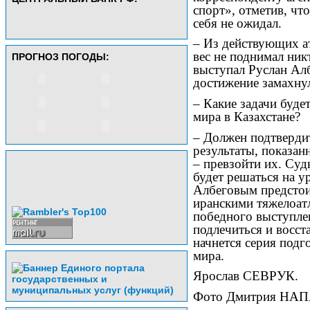
спорт», отметив, чт
себя не ожидал.
– Из действующих а
вес не поднимал ник
ПРОГНОЗ ПОГОДЫ:
выступал Руслан Алб
достижение замахну
– Какие задачи буде
мира в Казахстане?
– Должен подтверди
результаты, показан
– превзойти их. Суд
будет решаться на у
Албеговым предстои
иранскими тяжелоат
победного выступлен
подлечиться и восст
начнется серия подг
мира.
Ярослав СЕВРУК.
Фото Дмитрия НА