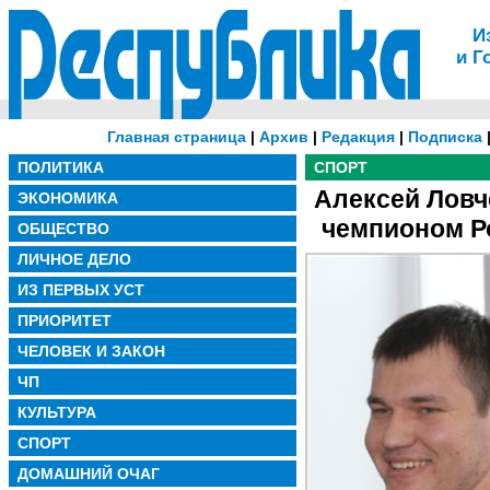
И
и Г
Главная страница
|
Архив
|
Редакция
|
Подписка
ПОЛИТИКА
СПОРТ
Алексей Ловч
ЭКОНОМИКА
чемпионом Ро
ОБЩЕСТВО
ЛИЧНОЕ ДЕЛО
ИЗ ПЕРВЫХ УСТ
ПРИОРИТЕТ
ЧЕЛОВЕК И ЗАКОН
ЧП
КУЛЬТУРА
СПОРТ
ДОМАШНИЙ ОЧАГ