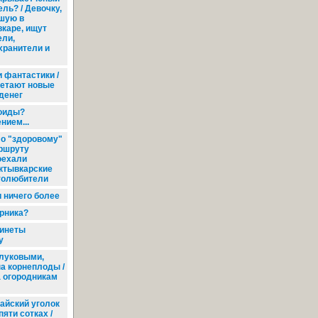
ль? / Девочку,
шую в
каре, ищут
ели,
хранители и
 фантастики /
ретают новые
денег
ноиды?
нием...
о "здоровому"
ршруту
оехали
ктывкарские
толюбители
и ничего более
рника?
инеты
у
луковыми,
а корнеплоды /
а огородникам
айский уголок
пяти сотках /