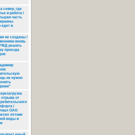
а север, где
ье и работа /
льшая часть
Украины
 едет в
я не созданы /
венники вновь
 РЖД решить
му проезда
дов
адимир
ов:
ительскую
щь не нужно
енять
рами"
ерезагрузка
з отрыва от
требительского
мфорта /
лиал ОАО
ратил летние
чей воды и
ые
крывает юный