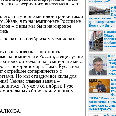
профанация?
о такого «фееричного выступления» от
Н
жил
Бо
тлетов на уровне мировой тройки такой
переселенцев с 
то. Жаль, что на чемпионате России не
целенаправленно
егов – с ним мы бы и на мировое
Воркуту и Инту
лись.
Услови
Общест
те решать на ноябрьском чемпионате
просят
пробле
инвали
ть свой уровень – повторить
ные на чемпионате России, а еще лучше
Вл
Шарк
ьба золотой медали на чемпионате мира
"Род
ровне рекордов мира. Нам с Русланом
помо
т острейшее соперничество с
подм
побо
летами. Но мы отдадим все силы для
ия! Сейчас главная задача –
П
бе
ановиться. А уже 9 сентября в Рузе
по
отовительных сборов к чемпионату
ко
Фи
"ТГК-9" Коми сок
отключения горя
запускает крупн
инвестпроекты
ПАЛКОВА.
Что с