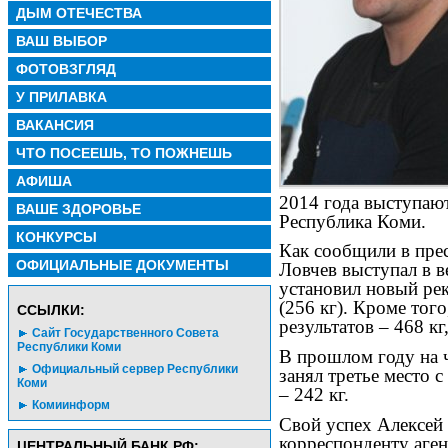
ДЫМ ОТЕЧЕСТВА
ВАШ ВЫБОР
ФОТОВЗГЛЯД
У ПРИЛАВКА
ВАКАНСИЯ
ЧТО ПОСЕЕШЬ, ТО ПОЖНЕШЬ
АФИША
2014 года выступают
ВАШЕ ЗДОРОВЬЕ
Республика Коми.
КОНКУРСЫ
Как сообщили в прес
ОФИЦИАЛЬНЫЕ ДОКУМЕНТЫ
Ловчев выступал в в
установил новый рек
(256 кг). Кроме того
CСЫЛКИ:
результатов – 468 кг
Сайт Государственного Совета
Республики Коми
В прошлом году на 
Официальный сервер Республики
занял третье место с
Коми
– 242 кг.
Комиинформ
Свой успех Алексей
корреспонденту аге
ЦЕНТРАЛЬНЫЙ БАНК РФ: