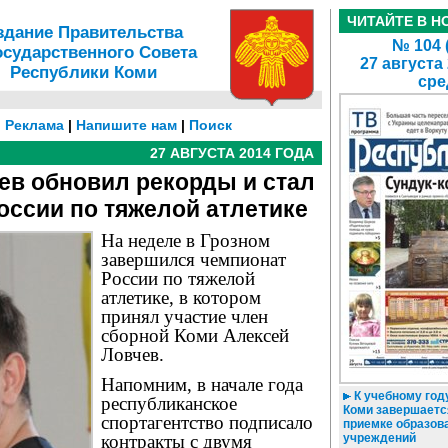
ЧИТАЙТЕ В Н
здание Правительства
№ 104 
осударственного Совета
27 августа
Республики Коми
сре
|
Реклама
|
Напишите нам
|
Поиск
27 АВГУСТА 2014 ГОДА
ев обновил рекорды и стал
ссии по тяжелой атлетике
На неделе в Грозном
завершился чемпионат
России по тяжелой
атлетике, в котором
принял участие член
сборной Коми Алексей
Ловчев.
Напомним, в начале года
К учебному году
республиканское
Коми завершаетс
спортагентство подписало
приемке образов
контракты с двумя
учреждений