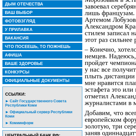
ДЫМ ОТЕЧЕСТВА
завоевал серебря
лишь французам. 
ВАШ ВЫБОР
Артемом Лобузов
ФОТОВЗГЛЯД
Александром Кра
У ПРИЛАВКА
стилем записал н
ВАКАНСИЯ
этот раз сильнее
ЧТО ПОСЕЕШЬ, ТО ПОЖНЕШЬ
– Конечно, хотел
АФИША
немцев. Надеюсь, 
пройдет чемпиона
ВАШЕ ЗДОРОВЬЕ
у нас все получи
КОНКУРСЫ
плыть дистанции 
ОФИЦИАЛЬНЫЕ ДОКУМЕНТЫ
мне нравится пла
эстафета это или
CСЫЛКИ:
отметил Александ
Сайт Государственного Совета
журналистами в м
Республики Коми
Добавим, что все
Официальный сервер Республики
Коми
европейском фору
Комиинформ
золотую, три сер
заняв одиннадца
ЦЕНТРАЛЬНЫЙ БАНК РФ: