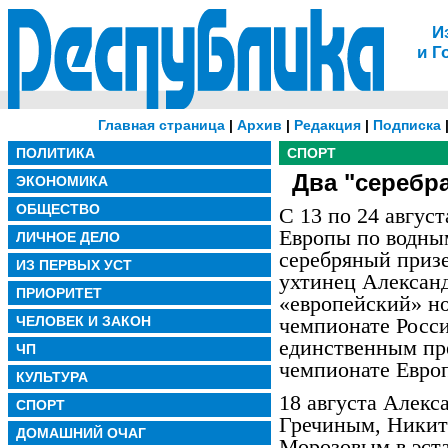
И
и Г
Главная страница
|
Архив
|
Редакция
|
Подписка
ПОЛИТИКА
СПОРТ
Два "серебр
ЭКОНОМИКА
ОБЩЕСТВО
С 13 по 24 авгус
Европы по водны
ЛИЧНОЕ ДЕЛО
серебряный приз
ИЗ ПЕРВЫХ УСТ
ухтинец Алексан
ПРИОРИТЕТ
«европейский» н
ЧЕЛОВЕК И ЗАКОН
чемпионате Росси
единственным пр
ЧП
чемпионате Евро
КУЛЬТУРА
18 августа Алекс
СПОРТ
Гречиным, Ники
ДОМАШНИЙ ОЧАГ
Морозовым в эст