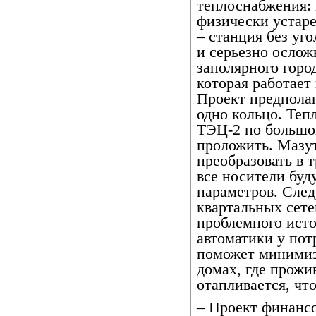
теплоснабжения: 
физически устар
– станция без уго
и серьезно осло
заполярного горо
которая работает
Проект предполаг
одно кольцо. Тепл
ТЭЦ-2 по большо
проложить. Мазу
преобразовать в 
все носители буд
параметров. Сле
квартальных сете
проблемного исто
автоматики у по
поможет минимиз
домах, где прожи
отапливается, чт
– Проект финанс