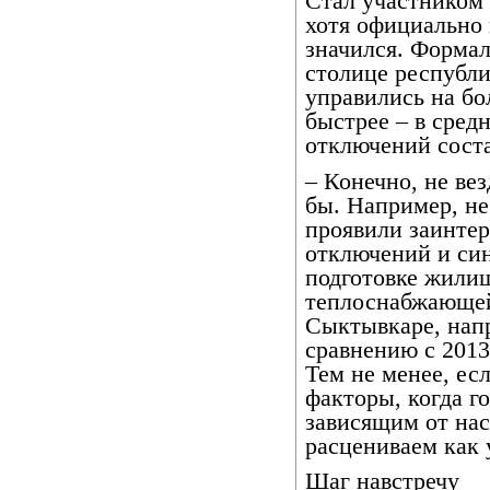
Стал участником 
хотя официально 
значился. Формал
столице республи
управились на бо
быстрее – в сред
отключений соста
– Конечно, не вез
бы. Например, н
проявили заинтер
отключений и си
подготовке жилищ
теплоснабжающей
Сыктывкаре, нап
сравнению с 2013
Тем не менее, ес
факторы, когда г
зависящим от нас
расцениваем как 
Шаг навстречу