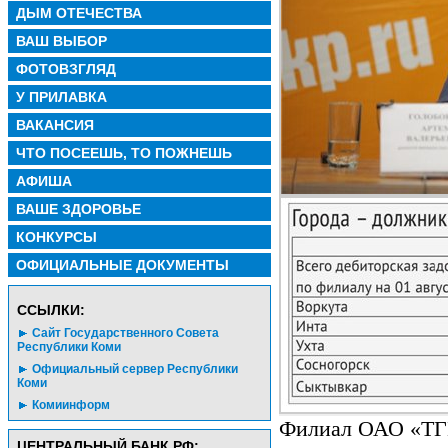
ДЫМ ОТЕЧЕСТВА
ВАШ ВЫБОР
ФОТОВЗГЛЯД
У ПРИЛАВКА
ВАКАНСИЯ
ЧТО ПОСЕЕШЬ, ТО ПОЖНЕШЬ
АФИША
ВАШЕ ЗДОРОВЬЕ
КОНКУРСЫ
ОФИЦИАЛЬНЫЕ ДОКУМЕНТЫ
CСЫЛКИ:
Сайт Государственного Совета
Республики Коми
Официальный сервер Республики
Коми
Комиинформ
Филиал ОАО «ТГК
ЦЕНТРАЛЬНЫЙ БАНК РФ: