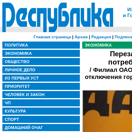
И
и Г
Главная страница
|
Архив
|
Редакция
|
Подписк
ПОЛИТИКА
ЭКОНОМИКА
Перез
ЭКОНОМИКА
потре
ОБЩЕСТВО
/ Филиал ОАО
ЛИЧНОЕ ДЕЛО
отключения го
ИЗ ПЕРВЫХ УСТ
ПРИОРИТЕТ
ЧЕЛОВЕК И ЗАКОН
ЧП
КУЛЬТУРА
СПОРТ
ДОМАШНИЙ ОЧАГ