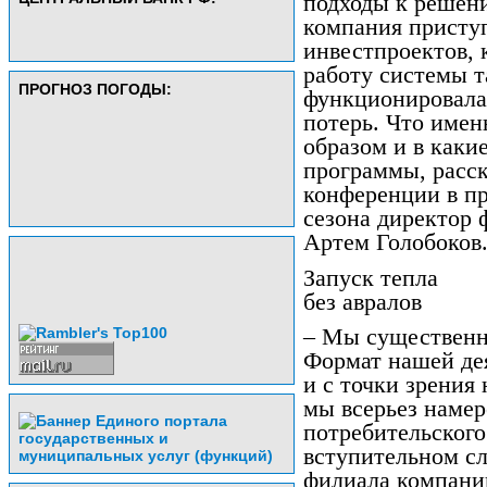
подходы к решени
компания присту
инвестпроектов, 
работу системы т
ПРОГНОЗ ПОГОДЫ:
функционировала 
потерь. Что имен
образом и в каки
программы, расск
конференции в пр
сезона директор
Артем Голобоков
Запуск тепла
без авралов
– Мы существенно
Формат нашей де
и с точки зрения 
мы всерьез наме
потребительского
вступительном сл
филиала компани