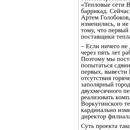
«Тепловые сети В
баррикад. Сейчас
Артем Голобоков
изменились, и не
тому, что первый
поставщики тепл
– Если ничего не 
через пять лет ра
Поэтому мы пост
попытаться сдвин
первых, вывести 
отсутствия горяч
заполярный город
двухмесячного пе
реализовать ком
Воркутинского те
кардинально изм
директор филиал
Суть проекта так