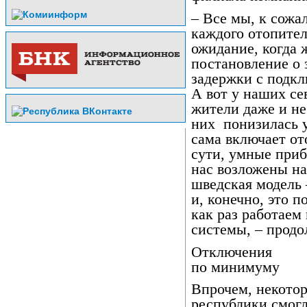
– Все мы, к сожа
каждого отопител
ожидание, когда 
постановление о 
задержки с подкл
А вот у наших с
жители даже и не
них
понизилась 
сама включает от
сути, умные при
нас возложены на
шведская модель 
и, конечно, это 
как раз работаем
системы, – продо
Отключения
по минимуму
Впрочем, некото
республики смогл