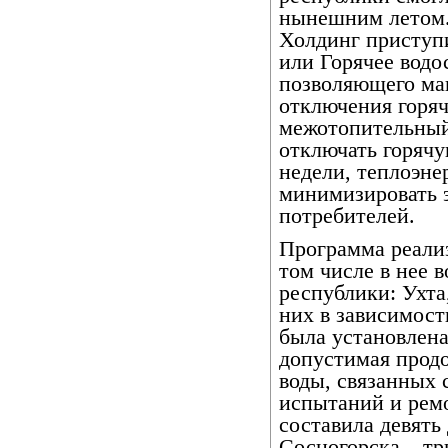
нынешним летом.
Холдинг приступи
или Горячее водо
позволяющего ма
отключения горяч
межотопительный 
отключать горячу
недели, теплоэне
минимизировать э
потребителей.
Программа реализ
том числе в нее 
республики: Ухта
них в зависимост
была установлена
допустимая прод
воды, связанных 
испытаний и рем
составила девять 
Сосногорска – тр