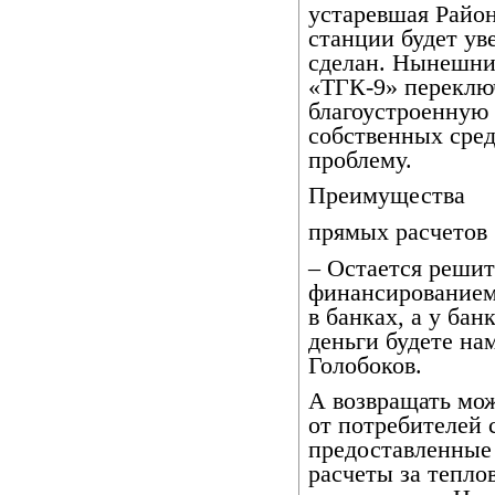
устаревшая Райо
станции будет ув
сделан. Нынешни
«ТГК-9» переклю
благоустроенную 
собственных сред
проблему.
Преимущества
прямых расчетов
– Остается решит
финансированием.
в банках, а у бан
деньги будете на
Голобоков.
А возвращать мож
от потребителей 
предоставленные 
расчеты за тепло