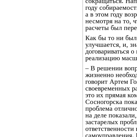
сокращаться. На
году собираемост
а в этом году воз
несмотря на то, 
расчеты был пер
Как бы то ни был
улучшается, и, з
договариваться о
реализацию масш
– В решении воп
жизненно необхо
говорит Артем Го
своевременных р
это их прямая ко
Сосногорска пока
проблема отлично
на деле показали,
застарелых пробле
ответственности 
самоуправления.