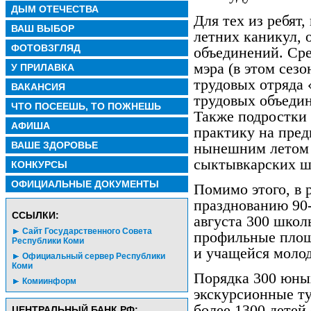
ДЫМ ОТЕЧЕСТВА
Для тех из ребят,
ВАШ ВЫБОР
летних каникул, 
ФОТОВЗГЛЯД
объединений. Ср
мэра (в этом сез
У ПРИЛАВКА
трудовых отряда
ВАКАНСИЯ
трудовых объеди
ЧТО ПОСЕЕШЬ, ТО ПОЖНЕШЬ
Также подростки
АФИША
практику на пре
ВАШЕ ЗДОРОВЬЕ
нынешним летом 
сыктывкарских ш
КОНКУРСЫ
ОФИЦИАЛЬНЫЕ ДОКУМЕНТЫ
Помимо этого, в 
празднованию 90-
CСЫЛКИ:
августа 300 школ
Сайт Государственного Совета
профильные площ
Республики Коми
и учащейся моло
Официальный сервер Республики
Коми
Порядка 300 юны
Комиинформ
экскурсионные ту
более 1300 детей
ЦЕНТРАЛЬНЫЙ БАНК РФ: