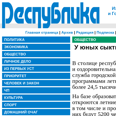
И
и Г
Главная страница
|
Архив
|
Редакция
|
Подписка
ПОЛИТИКА
ОБЩЕСТВО
У юных сыкт
ЭКОНОМИКА
ОБЩЕСТВО
ЛИЧНОЕ ДЕЛО
В столице респуб
и оздоровительна
ИЗ ПЕРВЫХ УСТ
служба городской
ПРИОРИТЕТ
программами летн
ЧЕЛОВЕК И ЗАКОН
более 24,5 тысяч
ЧП
На базе образов
КУЛЬТУРА
откроются летние
СПОРТ
в том числе и пр
ДОМАШНИЙ ОЧАГ
них будут 5200 ч