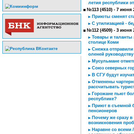
летия республики эт
№113 (4510) - 7 июня 
Приюты сменят ст
С утилизацией - бе
№112 (4509) - 3 июня 
Товары и таланты 
столице Коми
Снежка отправили н
оленей руководству
Мусульмане отмет
Союз северных го
В СГУ будут изуча
Отменены чартерны
рассчитывать турис
Горожане пьют бол
республике?
Приют в съемной б
пенсионеров
Почему же сразу в
возникновения проб
Наравне со всеми /