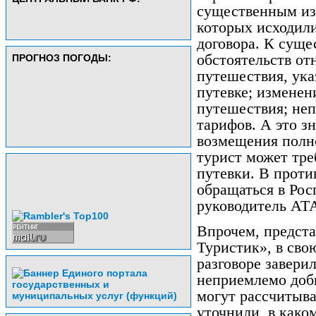
существенным из
которых исходил
договора. К сущ
обстоятельств от
ПРОГНОЗ ПОГОДЫ:
путешествия, ука
путевке; изменен
путешествия; не
тарифов. А это зн
возмещения полн
турист может тре
путевки. В проти
обращаться в Рос
руководитель АТ
Впрочем, предст
Туристик», в сво
разговоре завери
неприемлемо доб
могут рассчитыват
уточнили, в како