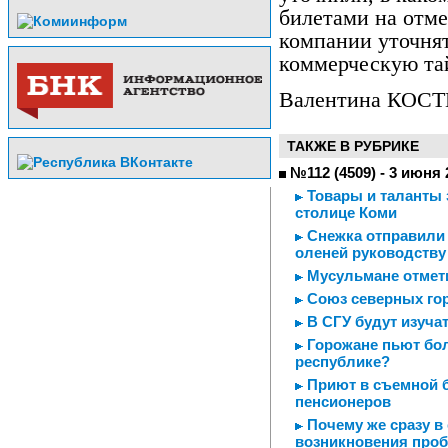
билетами на отме
компании уточнят
коммерческую та
Валентина КОС
ТАКЖЕ В РУБРИКЕ
№112 (4509) - 3 июня 
Товары и таланты 
столице Коми
Снежка отправили н
оленей руководству
Мусульмане отмет
Союз северных го
В СГУ будут изуча
Горожане пьют бол
республике?
Приют в съемной б
пенсионеров
Почему же сразу в
возникновения проб