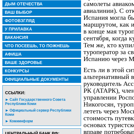
самолеты авиаком
ДЫМ ОТЕЧЕСТВА
авиалинии). С от
ВАШ ВЫБОР
Испания могла бы
ФОТОВЗГЛЯД
маршрутом, как 
У ПРИЛАВКА
в конце мая туро
сентября, когда 
ВАКАНСИЯ
Тем же, кто купи
ЧТО ПОСЕЕШЬ, ТО ПОЖНЕШЬ
туроператор за св
АФИША
Испанию через М
ВАШЕ ЗДОРОВЬЕ
Есть ли в этой с
КОНКУРСЫ
альтернативный в
ОФИЦИАЛЬНЫЕ ДОКУМЕНТЫ
руководитель Асс
РК (АТАРК), чле
CСЫЛКИ:
управлении Росп
Сайт Государственного Совета
Никогосян, туроп
Республики Коми
лететь через Мос
Официальный сервер Республики
Коми
стоимость путевк
Комиинформ
основах туристск
вправе потребова
ЦЕНТРАЛЬНЫЙ БАНК РФ: