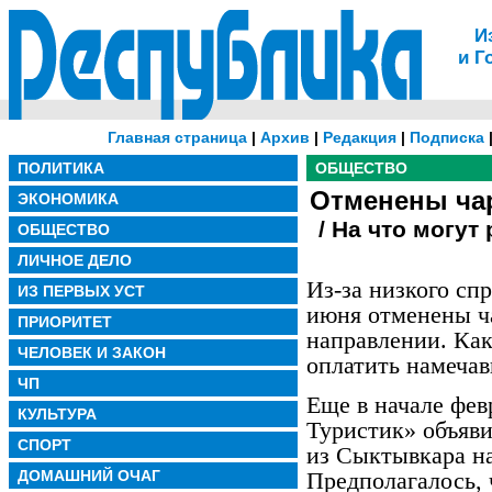
И
и Г
Главная страница
|
Архив
|
Редакция
|
Подписка
ПОЛИТИКА
ОБЩЕСТВО
Отменены ча
ЭКОНОМИКА
/ На что могут
ОБЩЕСТВО
ЛИЧНОЕ ДЕЛО
Из-за низкого сп
ИЗ ПЕРВЫХ УСТ
июня отменены ч
ПРИОРИТЕТ
направлении. Как
ЧЕЛОВЕК И ЗАКОН
оплатить намеча
ЧП
Еще в начале фев
КУЛЬТУРА
Туристик» объяв
СПОРТ
из Сыктывкара н
ДОМАШНИЙ ОЧАГ
Предполагалось, 