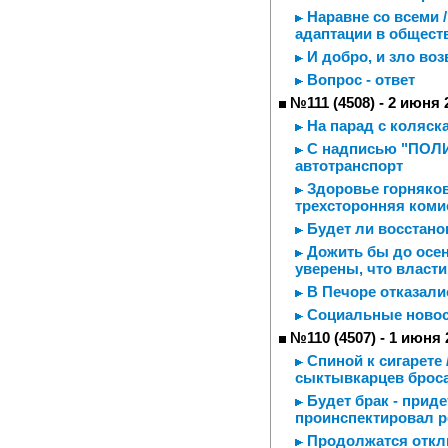
Наравне со всеми /
адаптации в обществ
И добро, и зло воз
Вопрос - ответ
№111 (4508) - 2 июня 
На парад с коляск
С надписью "ПОЛИ
автотранспорт
Здоровье горняков
трехсторонняя коми
Будет ли восстано
Дожить бы до осен
уверены, что власт
В Печоре отказали
Социальные новос
№110 (4507) - 1 июня 
Спиной к сигарете
сыктывкарцев броса
Будет брак - прид
проинспектировал р
Продолжатся откл