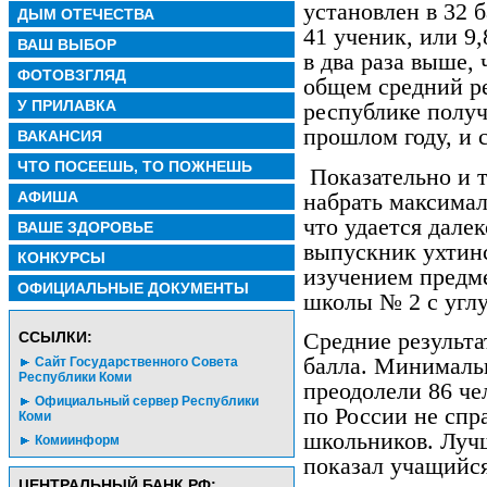
установлен в 32 
ДЫМ ОТЕЧЕСТВА
41 ученик, или 9
ВАШ ВЫБОР
в два раза выше, 
ФОТОВЗГЛЯД
общем средний ре
У ПРИЛАВКА
республике получ
прошлом году, и с
ВАКАНСИЯ
ЧТО ПОСЕЕШЬ, ТО ПОЖНЕШЬ
Показательно и 
АФИША
набрать максимал
что удается далек
ВАШЕ ЗДОРОВЬЕ
выпускник ухтин
КОНКУРСЫ
изучением предме
ОФИЦИАЛЬНЫЕ ДОКУМЕНТЫ
школы № 2 с угл
Средние результа
CСЫЛКИ:
балла. Минимальн
Сайт Государственного Совета
Республики Коми
преодолели 86 че
Официальный сервер Республики
по России не спр
Коми
школьников. Лучш
Комиинформ
показал учащийся
ЦЕНТРАЛЬНЫЙ БАНК РФ: