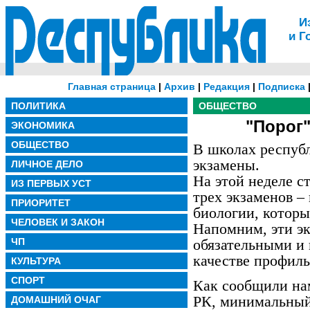
И
и Г
Главная страница
|
Архив
|
Редакция
|
Подписка
ПОЛИТИКА
ОБЩЕСТВО
"Порог"
ЭКОНОМИКА
ОБЩЕСТВО
В школах респуб
экзамены.
ЛИЧНОЕ ДЕЛО
На этой неделе с
ИЗ ПЕРВЫХ УСТ
трех экзаменов –
ПРИОРИТЕТ
биологии, которы
ЧЕЛОВЕК И ЗАКОН
Напомним, эти э
ЧП
обязательными и
качестве профиль
КУЛЬТУРА
СПОРТ
Как сообщили на
РК, минимальный
ДОМАШНИЙ ОЧАГ