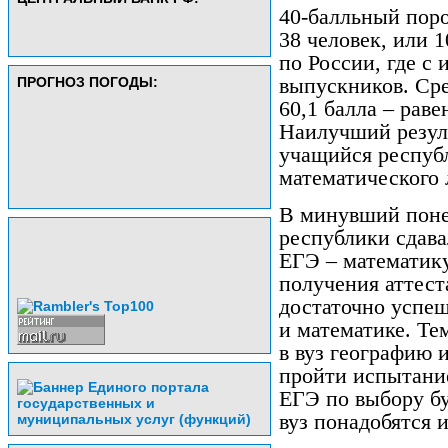
40-балльный поро
38 человек, или 
по России, где с
ПРОГНОЗ ПОГОДЫ:
выпускников. Сре
60,1 балла – раве
Наилучший резуль
учащийся респуб
математического 
В минувший поне
республики сдава
ЕГЭ – математику
получения аттест
достаточно успеш
и математике. Те
в вуз географию 
пройти испытание
ЕГЭ по выбору бу
вуз понадобятся 