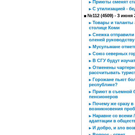
Приюты сменят ст
С утилизацией - бе
№112 (4509) - 3 июня 
Товары и таланты 
столице Коми
Снежка отправили н
оленей руководству
Мусульмане отмет
Союз северных го
В СГУ будут изуча
Отменены чартерны
рассчитывать турис
Горожане пьют бол
республике?
Приют в съемной б
пенсионеров
Почему же сразу в
возникновения проб
Наравне со всеми /
адаптации в обществ
И добро, и зло воз
Вопрос - ответ