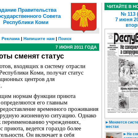
ЧИТАЙТЕ В Н
здание Правительства
№ 113 
осударственного Совета
7 июня 2
Республики Коми
втор
|
Реклама
|
Напишите нам
|
Поиск
7 ИЮНЯ 2011 ГОДА
ты сменят статус
ютов, входящих в систему отрасли
Республики Коми, получат статус
ационных центров для
.
ющим нормам функции приюта
 определяются его главным
предоставление временного проживания
трудную жизненную ситуацию. Однако
к переименованию учреждениях,
Меняется систе
местах
ус приюта, ведется гораздо более
ельности. Он включает в себя
Не со