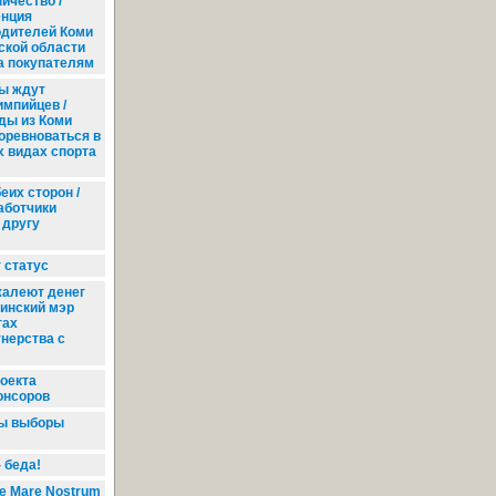
ичество /
енция
одителей Коми
ской области
а покупателям
ы ждут
мпийцев /
ды из Коми
оревноваться в
 видах спорта
еих сторон /
аботчики
 другу
 статус
жалеют денег
синский мэр
гах
нерства с
роекта
онсоров
ы выборы
 беда!
е Mare Nostrum