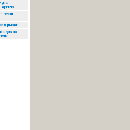
и два
 "бронза"
а легко
опал рыбак
м едва не
джога