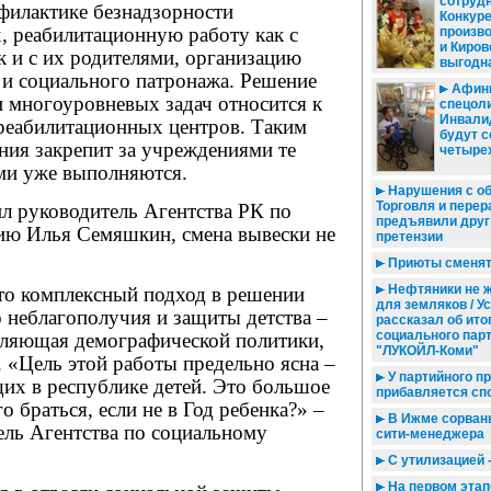
сотрудн
филактике безнадзорности
Конкур
, реабилитационную работу как с
произв
и Киров
к и с их родителями, организацию
выгодн
и социального патронажа. Решение
Афин
и многоуровневых задач относится к
спецоли
Инвали
реабилитационных центров. Таким
будут с
ния закрепит за учреждениями те
четырех
ми уже выполняются.
Нарушения с об
Торговля и перер
л руководитель Агентства РК по
предъявили друг
ию Илья Семяшкин, смена вывески не
претензии
Приюты сменят
Нефтяники не 
что комплексный подход в решении
для земляков / У
 неблагополучия и защиты детства –
рассказал об ито
социального парт
вляющая демографической политики,
"ЛУКОЙЛ-Коми"
 «Цель этой работы предельно ясна –
У партийного п
их в республике детей. Это большое
прибавляется сп
го браться, если не в Год ребенка?» –
В Ижме сорван
ель Агентства по социальному
сити-менеджера
С утилизацией -
На первом этап