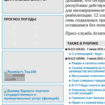
Добавим, что сегодн
республики действу
для несовершенноле
реабилитации: 12 с
ПРОГНОЗ ПОГОДЫ:
семь социальных пр
оставшимся без попе
Пресс-служба Агент
ТАКЖЕ В РУБРИКЕ
№113 (4510) - 7 июня 2011 
С утилизацией - беда!
№112 (4509) - 3 июня 2011 
Товары и таланты земли
Снежка отправили на Се
руководству республики
Мусульмане отметили 
Союз северных городов
В СГУ будут изучать ф
Отменены чартерные ре
в этой ситуации?
Горожане пьют больше 
Приют в съемной бане 