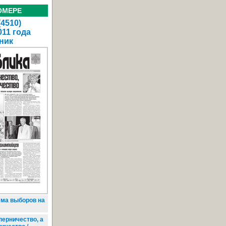
ОМЕРЕ
(4510)
011 года
ник
ма выборов на
перничество, а