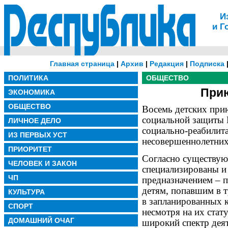
И
и Г
Главная страница
|
Архив
|
Редакция
|
Подписка
ПОЛИТИКА
ОБЩЕСТВО
Прию
ЭКОНОМИКА
ОБЩЕСТВО
Восемь детских при
социальной защиты 
ЛИЧНОЕ ДЕЛО
социально-реабилит
ИЗ ПЕРВЫХ УСТ
несовершеннолетних
ПРИОРИТЕТ
Согласно существу
ЧЕЛОВЕК И ЗАКОН
специализированы и
ЧП
предназначением – 
детям, попавшим в 
КУЛЬТУРА
в запланированных 
СПОРТ
несмотря на их стат
ДОМАШНИЙ ОЧАГ
широкий спектр деят