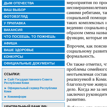
мероприятия по про
ДЫМ ОТЕЧЕСТВА
несовершеннолетних
ВАШ ВЫБОР
самими ребятами, та
ФОТОВЗГЛЯД
социальной помощи 
таких комплексных 
У ПРИЛАВКА
ведению социально-
ВАКАНСИЯ
образом смена назва
ЧТО ПОСЕЕШЬ, ТО ПОЖНЕШЬ
функции, которые и
АФИША
Впрочем, как поясни
ВАШЕ ЗДОРОВЬЕ
социальному развит
формальность.
КОНКУРСЫ
ОФИЦИАЛЬНЫЕ ДОКУМЕНТЫ
Он также отметил, 
проблемы семейного
неотъемлемая соста
CСЫЛКИ:
реализуемой в Коми.
Сайт Государственного Совета
Республики Коми
благополучие живущ
Официальный сервер Республики
дело. Когда же за не
Коми
заключил руководит
Комиинформ
развитию.
ЦЕНТРАЛЬНЫЙ БАНК РФ: