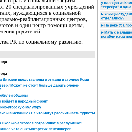
я в отрасли социальной защиты
у пловцов из Ком
ют 20 специализированных учреждений
"серебра" и одна
тних, нуждающихся в социальной
Убийцы студент
оциально-реабилитационных центров,
отделались?
иютов и один центр помощи детям,
На реке Уса пр
чения родителей.
Мать с малышо
погибли из-за по
ства РК по социальному развитию.
года
года
 Вятской представлены в эти дни в столице Коми
вер / Может, не стоит больше дарить оленей
?
юбилей общины
 войдет в народный фронт
инно-угорскую культуру
йсы в Испанию / На что могут рассчитывать туристы
/ Сколько алкоголя потребляют в республике?
нашла чета сыктывкарских пенсионеров