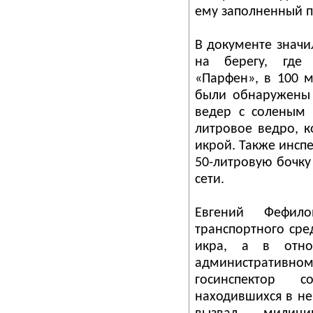
ему заполненный п
В документе значил
на берегу, где 
«Парфен», в
100 м
были обнаружены 
ведер с соленым 
литровое ведро, 
икрой. Также инсп
50-литровую бочку
сети.
Евгений Фефил
транспортного сре
икра, а в отно
административ
госинспектор 
находившихся в не