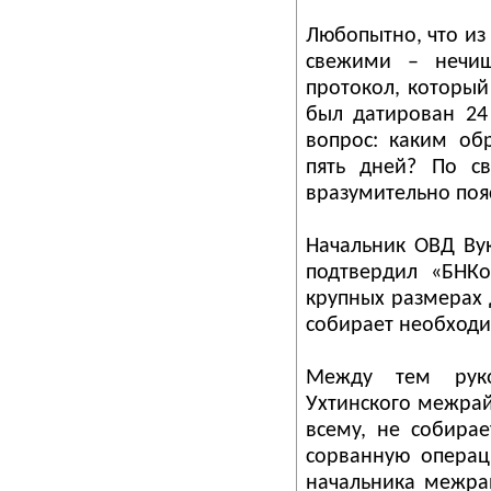
Любопытно, что из
свежими – нечищ
протокол, который
был датирован 24
вопрос: каким об
пять дней? По с
вразумительно пояс
Начальник ОВД Ву
подтвердил «БНКо
крупных размерах 
собирает необход
Между тем руков
Ухтинского межрай
всему, не собира
сорванную операц
начальника межра