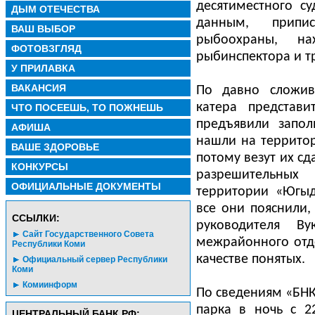
десятиместного с
ДЫМ ОТЕЧЕСТВА
данным, припи
ВАШ ВЫБОР
рыбоохраны, на
ФОТОВЗГЛЯД
рыбинспектора и т
У ПРИЛАВКА
ВАКАНСИЯ
По давно сложив
катера представи
ЧТО ПОСЕЕШЬ, ТО ПОЖНЕШЬ
предъявили запо
АФИША
нашли на территор
ВАШЕ ЗДОРОВЬЕ
потому везут их сд
КОНКУРСЫ
разрешительных
ОФИЦИАЛЬНЫЕ ДОКУМЕНТЫ
территории «Югыд
все они пояснили,
CСЫЛКИ:
руководителя Ву
Сайт Государственного Совета
межрайонного отд
Республики Коми
качестве понятых.
Официальный сервер Республики
Коми
Комиинформ
По сведениям «БНК
парка в ночь с 2
ЦЕНТРАЛЬНЫЙ БАНК РФ: