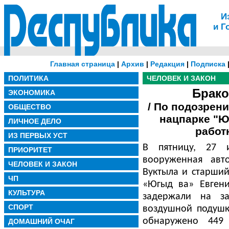
И
и Г
Главная страница
|
Архив
|
Редакция
|
Подписка
ПОЛИТИКА
ЧЕЛОВЕК И ЗАКОН
Брако
ЭКОНОМИКА
/ По подозрен
ОБЩЕСТВО
нацпарке "Ю
ЛИЧНОЕ ДЕЛО
работ
ИЗ ПЕРВЫХ УСТ
В пятницу, 27 
ПРИОРИТЕТ
вооруженная авт
ЧЕЛОВЕК И ЗАКОН
Вуктыла и старший
ЧП
«Югыд ва» Евгени
КУЛЬТУРА
задержали на з
СПОРТ
воздушной подушк
обнаружено 449 
ДОМАШНИЙ ОЧАГ