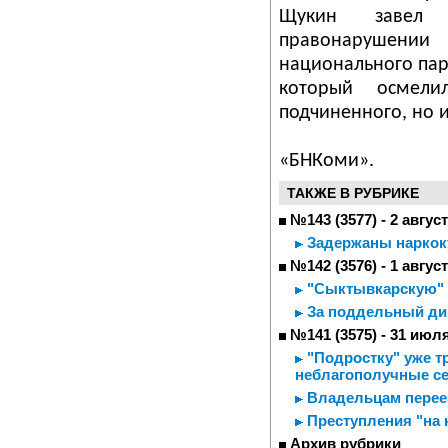
Щукин завел 
правонарушен
национального па
который осмели
подчиненного, но 
«БНКоми».
ТАКЖЕ В РУБРИКЕ
№143 (3577) - 2 авгус
Задержаны нарко
№142 (3576) - 1 авгус
"Сыктывкарскую" в
За поддельный ди
№141 (3575) - 31 июл
"Подростку" уже т
неблагополучные с
Владельцам переез
Преступления "на 
Архив рубрики