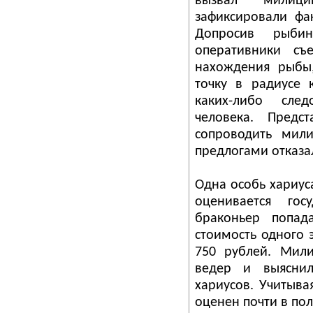
вызвал милици
зафиксировали фа
Допросив рыбин
оперативники съ
нахождения рыбы,
точку в радиусе 
каких-либо сле
человека. Предс
сопроводить мил
предлогами отказа
Одна особь хариус
оценивается го
браконьер попад
стоимость одного 
750 рублей. Мил
ведер и выяснил
хариусов. Учитыва
оценен почти в по