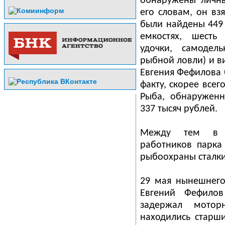
обнаружены личны
его словам, он в
были найдены 449 
емкостях, шесть 
удочки, самодел
рыбной ловли) и в
Евгения Фефилова 
факту, скорее всег
Рыба, обнаруженн
337 тысяч рублей.
Между тем в В
работников парка
рыбоохраны сталки
29 мая нынешнего
Евгений Фефилов
задержал мотор
находились старши