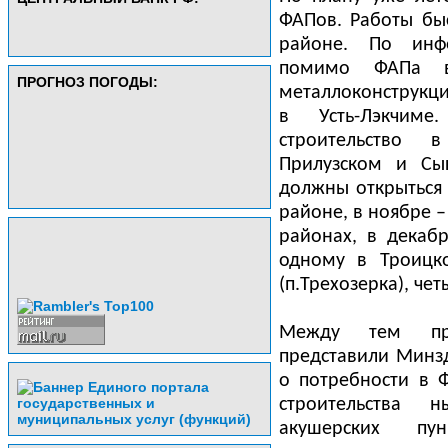
ФАПов. Работы бы
районе. По инф
помимо ФАПа в
ПРОГНОЗ ПОГОДЫ:
металлоконструкц
в Усть-Лэкчиме
строительство в
Прилузском и Сы
должны открыться
районе, в ноябре 
районах, в декаб
одному в Троицк
(п.Трехозерка), че
Между тем пра
представили Минз
о потребности в Ф
строительства 
акушерских пу