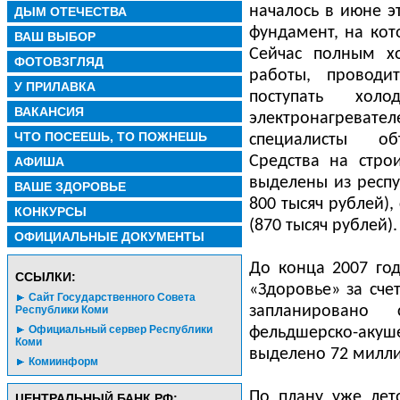
началось в июне э
ДЫМ ОТЕЧЕСТВА
фундамент, на кот
ВАШ ВЫБОР
Сейчас полным х
ФОТОВЗГЛЯД
работы, проводи
У ПРИЛАВКА
поступать хо
ВАКАНСИЯ
электронагревате
ЧТО ПОСЕЕШЬ, ТО ПОЖНЕШЬ
специалисты объ
Средства на стро
АФИША
выделены из респ
ВАШЕ ЗДОРОВЬЕ
800 тысяч рублей),
КОНКУРСЫ
(870 тысяч рублей).
ОФИЦИАЛЬНЫЕ ДОКУМЕНТЫ
До конца 2007 го
CСЫЛКИ:
«Здоровье» за сче
Сайт Государственного Совета
запланировано 
Республики Коми
Официальный сервер Республики
фельдшерско-ак
Коми
выделено 72 милли
Комиинформ
По плану уже лет
ЦЕНТРАЛЬНЫЙ БАНК РФ: