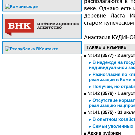
располагаются в 
веке. Однако есть 
деревне Ласта И
старом купеческом
Анастасия КУДИНО
ТАКЖЕ В РУБРИКЕ
№143 (3577) - 2 авгус
В надежде на госу
индивидуальной зас
Разногласия по кл
реализации в Коми 
Получай, но отраб
№142 (3576) - 1 авгус
Отсутствие нормат
реализацию нацпрое
№141 (3575) - 31 июл
В опытном хозяйст
Семьи уволенных 
Архив рубрики