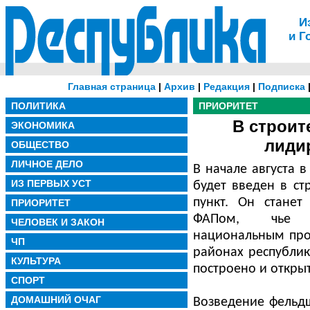
И
и Г
Главная страница
|
Архив
|
Редакция
|
Подписка
ПОЛИТИКА
ПРИОРИТЕТ
В строит
ЭКОНОМИКА
лиди
ОБЩЕСТВО
ЛИЧНОЕ ДЕЛО
В начале августа 
ИЗ ПЕРВЫХ УСТ
будет введен в с
пункт. Он стане
ПРИОРИТЕТ
ФАПом, чье ст
ЧЕЛОВЕК И ЗАКОН
национальным прое
ЧП
районах республи
КУЛЬТУРА
построено и откры
СПОРТ
ДОМАШНИЙ ОЧАГ
Возведение фельд