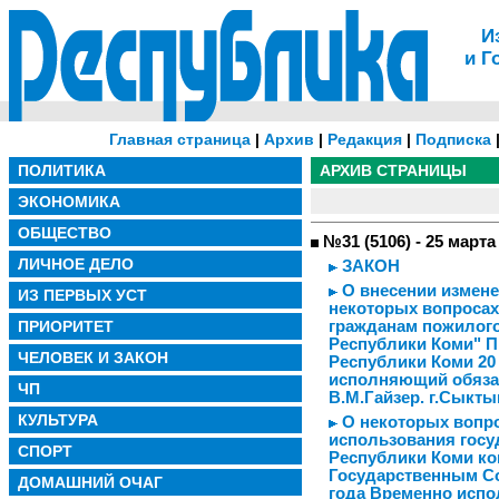
И
и Г
Главная страница
|
Архив
|
Редакция
|
Подписка
ПОЛИТИКА
АРХИВ СТРАНИЦЫ
ЭКОНОМИКА
ОБЩЕСТВО
№31 (5106) - 25 марта
ЛИЧНОЕ ДЕЛО
ЗАКОН
О внесении измене
ИЗ ПЕРВЫХ УСТ
некоторых вопросах
ПРИОРИТЕТ
гражданам пожилого
Республики Коми" 
ЧЕЛОВЕК И ЗАКОН
Республики Коми 20
исполняющий обяза
ЧП
В.М.Гайзер. г.Сыкты
КУЛЬТУРА
О некоторых вопро
использования гос
СПОРТ
Республики Коми ко
Государственным Со
ДОМАШНИЙ ОЧАГ
года Временно исп