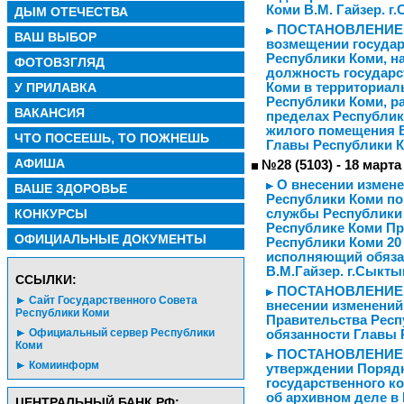
Коми В.М. Гайзер. г
ДЫМ ОТЕЧЕСТВА
ПОСТАНОВЛЕНИЕ от 
ВАШ ВЫБОР
возмещении госуда
Республики Коми, н
ФОТОВЗГЛЯД
должность государс
У ПРИЛАВКА
Коми в территориал
Республики Коми, р
ВАКАНСИЯ
пределах Республик
жилого помещения 
ЧТО ПОСЕЕШЬ, ТО ПОЖНЕШЬ
Главы Республики К
АФИША
№28 (5103) - 18 марта
О внесении измене
ВАШЕ ЗДОРОВЬЕ
Республики Коми по
КОНКУРСЫ
службы Республики
Республике Коми П
ОФИЦИАЛЬНЫЕ ДОКУМЕНТЫ
Республики Коми 20
исполняющий обяза
В.М.Гайзер. г.Сыкты
CСЫЛКИ:
ПОСТАНОВЛЕНИЕ от 
Сайт Государственного Совета
внесении изменений
Республики Коми
Правительства Рес
Официальный сервер Республики
обязанности Главы 
Коми
ПОСТАНОВЛЕНИЕ от 
Комиинформ
утверждении Порядк
государственного к
об архивном деле в
ЦЕНТРАЛЬНЫЙ БАНК РФ: