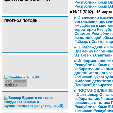
Республики Коми В
Республики Коми В.
№27 (5102) - 15 марта
О внесении измене
ПРОГНОЗ ПОГОДЫ:
организации провед
имущества в многок
территории Республ
Советом Республики
исполняющий обяза
Гайзер. г.Сыктывкар
О награждении Поч
Временно исполняю
В.Гайзер. г.Сыктывк
Информационное с
Республики Коми о 
избирательной коми
дополнительного за
комиссий, участвую
выборов депутатов 
Печорск" Избирател
ПОСТАНОВЛЕНИЕ 06 
г.Сыктывкар О назн
избирательной коми
решающего голоса 
Республики Коми Е.
комиссии Республик