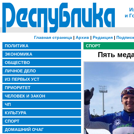
И
и Г
Главная страница
|
Архив
|
Редакция
|
Подписк
ПОЛИТИКА
СПОРТ
Пять мед
ЭКОНОМИКА
ОБЩЕСТВО
ЛИЧНОЕ ДЕЛО
ИЗ ПЕРВЫХ УСТ
ПРИОРИТЕТ
ЧЕЛОВЕК И ЗАКОН
ЧП
КУЛЬТУРА
СПОРТ
ДОМАШНИЙ ОЧАГ