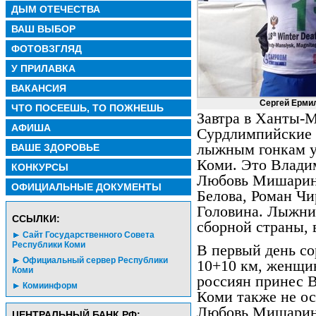
ДЫМ ОТЕЧЕСТВА
ВАШ ВЫБОР
ФОТОВЗГЛЯД
У ПРИЛАВКА
ВАКАНСИЯ
Сергей Ерми
ЧТО ПОСЕЕШЬ, ТО ПОЖНЕШЬ
Завтра в Ханты-
АФИША
Сурдлимпийские и
лыжным гонкам у
ВАШЕ ЗДОРОВЬЕ
Коми. Это Влади
КОНКУРСЫ
Любовь Мишарина
ОФИЦИАЛЬНЫЕ ДОКУМЕНТЫ
Белова, Роман Ч
Головина. Лыжни
CСЫЛКИ:
сборной страны, в
Сайт Государственного Совета
Республики Коми
В первый день с
Официальный сервер Республики
10+10 км, женщин
Коми
россиян принес 
Комиинформ
Коми также не ос
Любовь Мишарина,
ЦЕНТРАЛЬНЫЙ БАНК РФ: