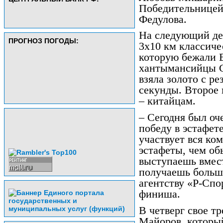
Победительницей
Федулова.
На следующий де
ПРОГНОЗ ПОГОДЫ:
3x10 км классиче
которую бежали 
хантымансийцы С
взяла золото с ре
секунды. Второе 
– китайцам.
– Сегодня был оч
победу в эстафет
участвует вся ко
эстафеты, чем об
выступаешь вмест
получаешь больше
агентству «Р-Сп
финиша.
В четверг свое т
Майоров, которы