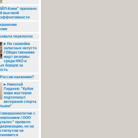
ЙЛ-Коми" признано
ей высокой
 эффективности
хранении
ение
ызвала переполох
На скамейке
запасных негусто
/ Общественники
ищут резервы
среди НКО и
ых борцов за
ость
России наемники?
Николай
Гордеев: "Кубок
мира мастеров
подтолкнул
ветеранов спорта
 лыжи"
овершеннолетие с
новлением / ООО
узалес" провело
дернизацию, но на
стигнутом не
тановится