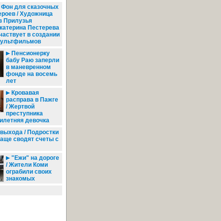
Фон для сказочных
ероев / Художница
з Прилузья
катерина Пестерева
частвует в создании
ультфильмов
Пенсионерку
бабу Раю заперли
в маневренном
фонде на восемь
лет
Кровавая
расправа в Пажге
/ Жертвой
преступника
илетняя девочка
 выхода / Подростки
чаще сводят счеты с
"Ежи" на дороге
/ Жители Коми
ограбили своих
знакомых