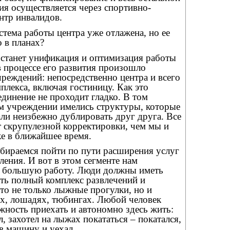
ия осуществляется через спортивно-
нтр инвалидов.
истема работы центра уже отлажена, но ее
 в планах?
 станет унификация и оптимизация работы
в процессе его развития произошло
реждений: непосредственно центра и всего
лекса, включая гостиницу. Как это
единение не проходит гладко. В том
ом учреждении имелись структуры, которые
ли неизбежно дублировать друг друга. Все
 скрупулезной корректировки, чем мы и
же в ближайшее время.
обираемся пойти по пути расширения услуг
ения. И вот в этом сегменте нам
ь большую работу. Люди должны иметь
ть полный комплекс развлечений и
то не только лыжные прогулки, но и
ах, лошадях, тюбингах. Любой человек
ность приехать и автономно здесь жить:
л, захотел на лыжах покататься – покатался,
 в машину и уехал.