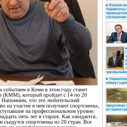
Втроем на 
Правительс
промышленн
соглашение
чрезвычайн
Управляю
обяжут сда
 событием в Коми в этом году станет
в (КММ), который пройдет с 14 по 20
. Напомним, что это любительский
во на участие в нем получают спортсмены,
предложил 
историческ
ыступавшие на профессиональном уровне.
ридцать пять лет и старше. Как ожидается,
и съедутся спортсмены из 20 стран. Все