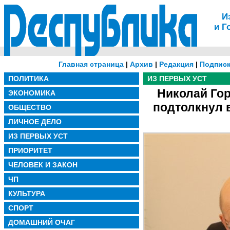
И
и Г
Главная страница
|
Архив
|
Редакция
|
Подписк
ПОЛИТИКА
ИЗ ПЕРВЫХ УСТ
Николай Гор
ЭКОНОМИКА
подтолкнул 
ОБЩЕСТВО
ЛИЧНОЕ ДЕЛО
ИЗ ПЕРВЫХ УСТ
ПРИОРИТЕТ
ЧЕЛОВЕК И ЗАКОН
ЧП
КУЛЬТУРА
СПОРТ
ДОМАШНИЙ ОЧАГ