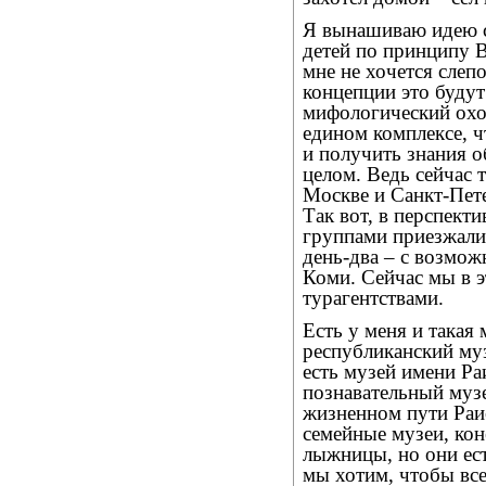
Я вынашиваю идею с
детей по принципу В
мне не хочется слеп
концепции это будут
мифологический охо
едином комплексе, ч
и получить знания о
целом. Ведь сейчас 
Москве и Санкт-Пете
Так вот, в перспекти
группами приезжали 
день-два – с возмож
Коми. Сейчас мы в 
турагентствами.
Есть у меня и такая
республиканский муз
есть музей имени Р
познавательный музе
жизненном пути Раи
семейные музеи, кон
лыжницы, но они ест
мы хотим, чтобы все