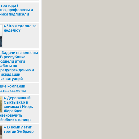
три года /
тво, профсоюзы и
ики подписали
Что я сделал за
неделю?
Задачи выполнены
/ В республике
подвели итоги
работы по
предупреждению и
ликвидации
ых ситуаций
щие компании
вать экзамены
Деревянный
Сыктывкар в
снимках / Игорь
Жеребцов
увековечить
ий облик столицы
В Коми летит
третий Эмбраер