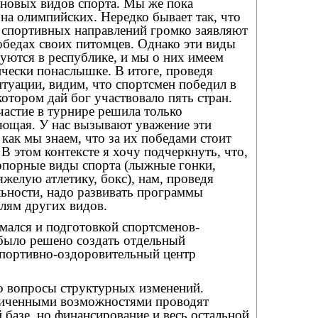
 новых видов спорта. Мы же пока
на олимпийских. Нередко бывает так, что
и спортивных направлений громко заявляют
бедах своих питомцев. Однако эти виды
уются в республике, и мы о них имеем
чески понаслышке. В итоге, проведя
туации, видим, что спортсмен победил в
котором дай бог участвовало пять стран.
частие в турнире решила только
яющая. У нас вызывают уважение эти
как мы знаем, что за их победами стоит
 В этом контексте я хочу подчеркнуть, что,
 опорные виды спорта (лыжные гонки,
яжелую атлетику, бокс), нам, проведя
льности, надо развивать программы
лям других видов.
мался и подготовкой спортсменов-
было решено создать отдельный
портивно-оздоровительный центр
то вопросы структурных изменений.
ниченными возможностями проводят
 базе, но финансирование и весь остальной