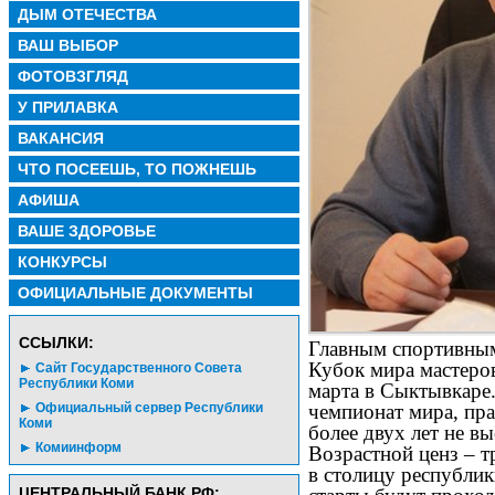
ДЫМ ОТЕЧЕСТВА
ВАШ ВЫБОР
ФОТОВЗГЛЯД
У ПРИЛАВКА
ВАКАНСИЯ
ЧТО ПОСЕЕШЬ, ТО ПОЖНЕШЬ
АФИША
ВАШЕ ЗДОРОВЬЕ
КОНКУРСЫ
ОФИЦИАЛЬНЫЕ ДОКУМЕНТЫ
CСЫЛКИ:
Главным спортивным
Кубок мира мастеро
Сайт Государственного Совета
Республики Коми
марта в Сыктывкаре
Официальный сервер Республики
чемпионат мира, пра
Коми
более двух лет не в
Комиинформ
Возрастной ценз – т
в столицу республик
ЦЕНТРАЛЬНЫЙ БАНК РФ: