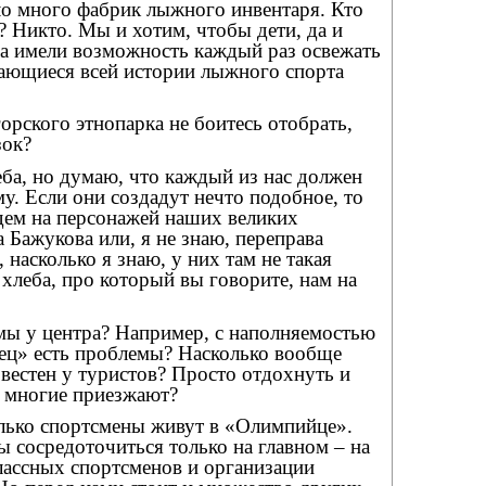
ло много фабрик лыжного инвентаря. Кто
т? Никто. Мы и хотим, чтобы дети, да и
да имели возможность каждый раз освежать
сающиеся всей истории лыжного спорта
орского этнопарка не боитесь отобрать,
зок?
еба, но думаю, что каждый из нас должен
му. Если они создадут нечто подобное, то
дем на персонажей наших великих
 Бажукова или, я не знаю, переправа
, насколько я знаю, у них там не такая
 хлеба, про который вы говорите, нам на
мы у центра? Например, с наполняемостью
ц» есть проблемы? Насколько вообще
вестен у туристов? Просто отдохнуть и
х многие приезжают?
олько спортсмены живут в «Олимпийце».
ы сосредоточиться только на главном – на
лассных спортсменов и организации