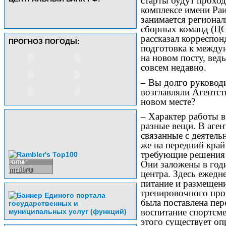
старты будут прохо
комплексе имени Ра
занимается региона
сборных команд (Ц
рассказал корреспон
ПРОГНОЗ ПОГОДЫ:
подготовка к междун
на новом посту, вед
совсем недавно.
– Вы долго руковод
возглавляли Агентст
новом месте?
– Характер работы 
разные вещи. В аген
связанные с деятель
же на передний край
требующие решения 
Они заложены в год
центра. Здесь ежедн
питание и размещени
тренировочного проц
была поставлена пер
воспитание спортсме
этого существует оп