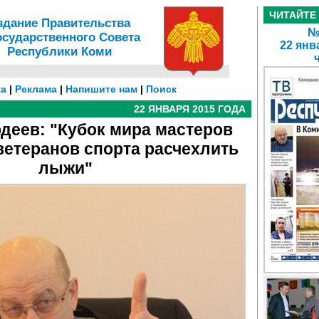
ЧИТАЙТЕ
здание Правительства
№ 
осударственного Совета
22 янв
Республики Коми
а
|
Реклама
|
Напишите нам
|
Поиск
22 ЯНВАРЯ 2015 ГОДА
деев: "Кубок мира мастеров
ветеранов спорта расчехлить
лыжи"