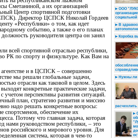
дить на республиканском лыжном
исы Сметаниной, а их организацией
ООО "ЛУКО
льный Центр спортивной подготовки
организаци
СПСК). Директор ЦСПСК Николай Гордеев
социальной
денту «Республики» о том, как идет
В здравоо
ародному событию, а также о его планах
автопополн
ь должность руководителя центра он занял
Коробка в
или всей спортивной отраслью республики,
во РК по спорту и физкультуре. Как Вам на
обособленн
справедлив
в агентстве и в ЦСПСК – совершенно
тстве мы решали глобальные задачи,
Нужны ли 
ностью отрасли как таковой в целом. Здесь
 выходят конкретные практические задачи,
с учетом перспективы развития ситуаций.
ичный план, стратегию развития и миссию
евно надо решать конкретные вопросы:
расчехлить
е спортсменов, обеспечение их
С
есса. Потому что главная задача, которая
об
"Л
ед нами руководством республики, – это
мо
нов российского и мирового уровня. Для
до
ределенная система, которая в чем-то
ос