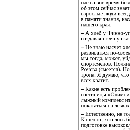
нас в свое время бы
об этом сейчас знае
взрослые люди всег
в памяти знания, ка
нашего края.
– А хлеб у Финно-уг
создавая поляну ска
– Не знаю насчет хл
развиваться по-свое
мы тогда, может, уй
спортсменов. Поляна
Рочева (смеется). Но
тропа. Я думаю, что
всех хватит.
– Какие есть пробле
гостиницы «Олимпие
лыжный комплекс из
покататься на лыжа
– Естественно, не т
Конечно, хотелось б
подготовке высокок