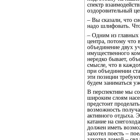
спектр взаимодейств
оздоровительный це
– Вы сказали, что с
надо шлифовать. Что
– Одним из главных
центра, потому что 
объединение двух уч
имущественного комп
нередко бывает, объ
смысле, что в кажд
при объединении ста
эти позиции требуют
будем заниматься у
В перспективе мы с
широким слоям насел
предстоит проделат
возможность получа
активного отдыха. Э
катание на снегоход
должен иметь возмож
захотел поесть – пое
захотел домой – сел