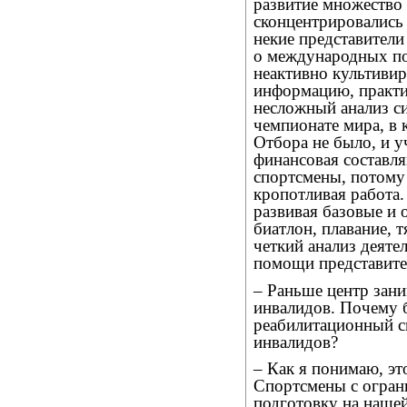
развитие множество
сконцентрировались 
некие представител
о международных по
неактивно культивир
информацию, практи
несложный анализ си
чемпионате мира, в 
Отбора не было, и у
финансовая составл
спортсмены, потому 
кропотливая работа.
развивая базовые и
биатлон, плавание, т
четкий анализ деяте
помощи представите
– Раньше центр зани
инвалидов. Почему 
реабилитационный с
инвалидов?
– Как я понимаю, э
Спортсмены с огра
подготовку на нашей