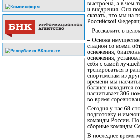
выстроена, а в чем-
и внедрения. Она по
сказать, что мы на 
Российской Федерац
– Расскажите в целом
– Основа имуществе
стадион со всеми об
оснежения, биатлонн
оснежения, установл
себя с самой лучшей
тренироваться в ран
спортсменам из дру
времени мы насчитыв
балансе находится с
насчитывает 306 но
во время соревнова
Сегодня у нас 68 с
подготовку и имеющи
команды России. По
сборные команды Се
В последнее время м