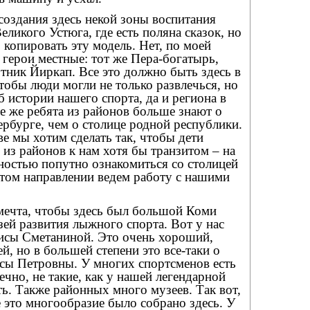
оздания здесь некой зоны воспитания
еликого Устюга, где есть поляна сказок, но
о копировать эту модель. Нет, по моей
 герои местные: тот же Пера-богатырь,
тник Йиркап. Все это должно быть здесь в
тобы люди могли не только развлечься, но
б истории нашего спорта, да и региона в
те же ребята из районов больше знают о
рбурге, чем о столице родной республики.
ве мы хотим сделать так, чтобы дети
из районов к нам хотя бы транзитом – на
ностью попутно ознакомиться со столицей
этом направлении ведем работу с нашими
 мечта, чтобы здесь был большой Коми
ей развития лыжного спорта. Вот у нас
аисы Сметаниной. Это очень хороший,
й, но в большей степени это все-таки о
сы Петровны. У многих спортсменов есть
ечно, не такие, как у нашей легендарной
ь. Также районных много музеев. Так вот,
 это многообразие было собрано здесь. У