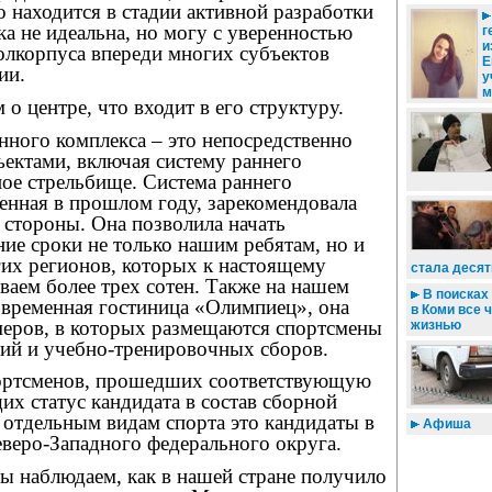
то находится в стадии активной разработки
ка не идеальна, но могу с уверенностью
г
и
полкорпуса впереди многих субъектов
Е
ии.
у
м
 о центре, что входит в его структуру.
нного комплекса – это непосредственно
ъектами, включая систему раннего
ое стрельбище. Система раннего
енная в прошлом году, зарекомендовала
 стороны. Она позволила начать
ние сроки не только нашим ребятам, но и
гих регионов, которых к настоящему
стала десят
аем более трех сотен. Также на нашем
В поисках
овременная гостиница «Олимпиец», она
в Коми все 
меров, в которых размещаются спортсмены
жизнью
ний и учебно-тренировочных сборов.
портсменов, прошедших соответствующую
х статус кандидата в состав сборной
 отдельным видам спорта это кандидаты в
Афиша
веро-Западного федерального округа.
ы наблюдаем, как в нашей стране получило