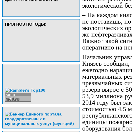
экологической бе
– На каждом кил
не поставишь, но
ПРОГНОЗ ПОГОДЫ:
экологических ор
же нефтеразливах
Важно такой сигн
оперативно на не
Начальник управ
Князев сообщил, 
ежегодно наращи
материальных рез
чрезвычайных си
резерв вырос с 5
53,9 миллиона руб
2014 году был за
стоимостью 4,5 м
республиканског
единицы пожарной
оборудования бол