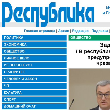
И
и Г
Главная страница
|
Архив
|
Редакция
|
Подписка
ПОЛИТИКА
ОБЩЕСТВО
За
ЭКОНОМИКА
/ В республи
ОБЩЕСТВО
предупр
ЛИЧНОЕ ДЕЛО
чрез
ИЗ ПЕРВЫХ УСТ
ПРИОРИТЕТ
ЧЕЛОВЕК И ЗАКОН
ЧП
КУЛЬТУРА
СПОРТ
ДОМАШНИЙ ОЧАГ