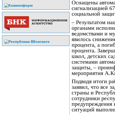
Оснащены автома
сигнализацией 67
социальной защит
– Результатом на
органами исполн
ведомствами и м
явилось снижение
процента, а поги
процента. Заверш
школ, детских са
системами автом
защиты, – проин
мероприятия А.К
Подводя итоги ра
заявил, что все 
страны и Респуб
сотрудники респ
предупреждения 
ситуаций выполн