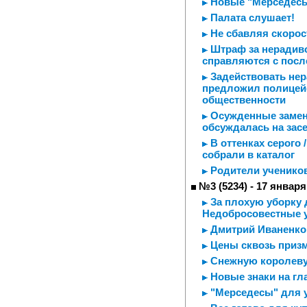
Новые "Мерседесы
Палата слушает!
Не сбавляя скорос
Штраф за нерадиво
справляются с пос
Задействовать нер
предложил полицей
общественности
Осужденные заменя
обсуждалась на зас
В оттенках серого
собрали в каталог
Родители учеников
№3 (5234) - 17 января
За плохую уборку 
Недобросовестные 
Дмитрий Иваненко
Цены сквозь призм
Снежную королеву
Новые знаки на гл
"Мерседесы" для у