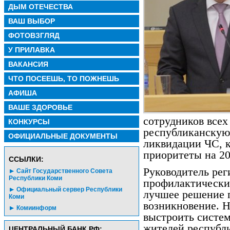
ДЫМ ОТЕЧЕСТВА
ВАШ ВЫБОР
ФОТОВЗГЛЯД
У ПРИЛАВКА
ВАКАНСИЯ
ЧТО ПОСЕЕШЬ, ТО ПОЖНЕШЬ
АФИША
ВАШЕ ЗДОРОВЬЕ
сотрудников всех
КОНКУРСЫ
республиканскую
ОФИЦИАЛЬНЫЕ ДОКУМЕНТЫ
ликвидации ЧС, к
приоритеты на 20
CСЫЛКИ:
Руководитель рег
Сайт Государственного Совета
Республики Коми
профилактический
Официальный сервер Республики
лучшее решение 
Коми
возникновение. 
Комиинформ
выстроить систем
жителей республи
ЦЕНТРАЛЬНЫЙ БАНК РФ: