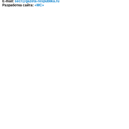
E-mail:
secr@gazeta-respublika.ru
Разработка сайта:
«МС»