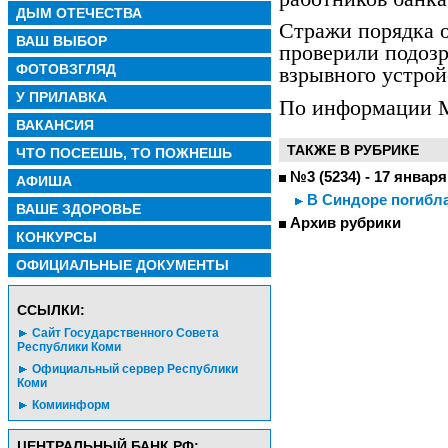
ДЫМ ОТЕЧЕСТВА
Стражи порядка 
ВАШ ВЫБОР
проверили подоз
ФОТОВЗГЛЯД
взрывного устрой
У ПРИЛАВКА
По информации 
ВАКАНСИЯ
ТАКЖЕ В РУБРИКЕ
ЧТО ПОСЕЕШЬ, ТО ПОЖНЕШЬ
№3 (5234) - 17 января
АФИША
В Синдоре погибла
ВАШЕ ЗДОРОВЬЕ
Архив рубрики
КОНКУРСЫ
ОФИЦИАЛЬНЫЕ ДОКУМЕНТЫ
CСЫЛКИ:
Сайт Государственного Совета
Республики Коми
Официальный сервер Республики
Коми
Комиинформ
ЦЕНТРАЛЬНЫЙ БАНК РФ: