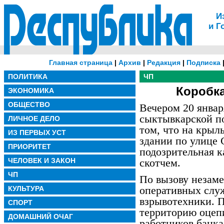
И
и Г
Главная страница
|
Архив
|
Редакция
|
Подписка
ПОЛИТИКА
ЧП
Коробк
ЭКОНОМИКА
ОБЩЕСТВО
Вечером 20 январ
сыктывкарской п
ЛИЧНОЕ ДЕЛО
том, что на крыл
ИЗ ПЕРВЫХ УСТ
здании по улице 
ПРИОРИТЕТ
подозрительная к
ЧЕЛОВЕК И ЗАКОН
скотчем.
ЧП
По вызову незам
оперативных служ
КУЛЬТУРА
взрывотехники. 
СПОРТ
территорию оцеп
ДОМАШНИЙ ОЧАГ
работников банка