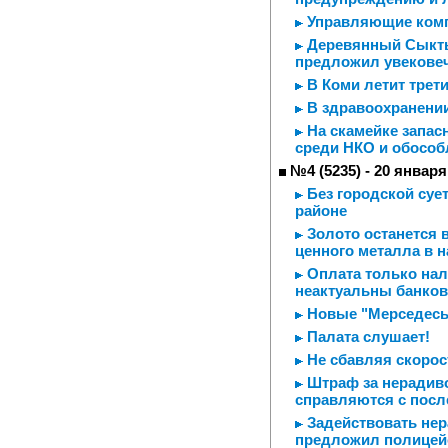
Управляющие комп
Деревянный Сыкты
предложил увековеч
В Коми летит трет
В здравоохранени
На скамейке запас
среди НКО и обособ
№4 (5235) - 20 января
Без городской суе
районе
Золото останется 
ценного металла в 
Оплата только нал
неактуальны банков
Новые "Мерседесы
Палата слушает!
Не сбавляя скорос
Штраф за нерадиво
справляются с пос
Задействовать нер
предложил полицей