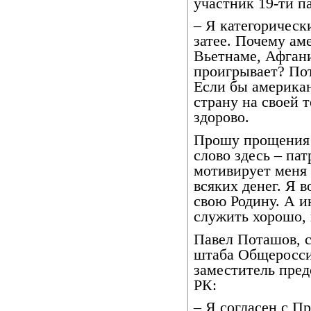
участник 19-ти п
– Я категорическ
затее. Почему ам
Вьетнаме, Афгани
проигрывает? Пот
Если бы америка
страну на своей 
здорово.
Прошу прощения 
слово здесь – па
мотивирует меня 
всяких денег. Я 
свою Родину. А 
служить хорошо, 
Павел Поташов, с
штаба Общеросси
заместитель пре
РК:
– Я согласен с П