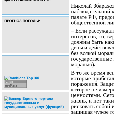
Николай Збаражс
наблюдательной 
палате РФ, пред
ПРОГНОЗ ПОГОДЫ:
общественной ли
– Если рассуждат
интересов, то, в
должны быть каки
деньги действова
без всякой морали
государственные 
моралью).
В то же время вс
которые прибегал
поражения. Защит
которое не изме
ценностями. Сего
жизнь, и нет таки
рисковать собой и
защищая чужое го