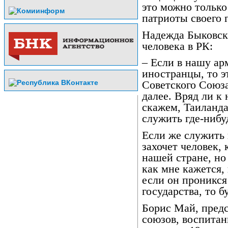
это можно только
патриоты своего 
Надежда Быковск
человека в РК:
– Если в нашу ар
иностранцы, то э
Советского Союза
далее. Вряд ли к
скажем, Таиланда
служить где-нибу
Если же служить 
захочет человек,
нашей стране, но
как мне кажется,
если он проникс
государства, то б
Борис Май, пред
союзов, воспитан