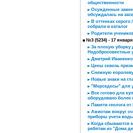
общественности
Осужденные заменя
обсуждалась на зас
В оттенках серого
собрали в каталог
Родители учеников
№3 (5234) - 17 января
За плохую уборку 
Недобросовестные 
Дмитрий Иваненко
Цены сквозь призм
Снежную королеву
Новые знаки на гл
"Мерседесы" для у
Все готово для куп
оборудовано более 
Памяти геолога от
Ажиотаж вокруг сч
приборы учета вод
Когда сбываются м
ребятам из "Дома д