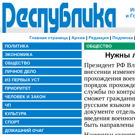
И
и Г
Главная страница
|
Архив
|
Редакция
|
Подписка
ПОЛИТИКА
ОБЩЕСТВО
Нужны л
ЭКОНОМИКА
ОБЩЕСТВО
Президент РФ Вл
внесении изменен
ЛИЧНОЕ ДЕЛО
прохождения вое
ИЗ ПЕРВЫХ УСТ
порядок прохожд
ПРИОРИТЕТ
службы по контра
ЧЕЛОВЕК И ЗАКОН
сможет граждани
русским языком 
ЧП
документе отдель
КУЛЬТУРА
введения военно
СПОРТ
быть направлены 
ДОМАШНИЙ ОЧАГ
Наемники укрепя