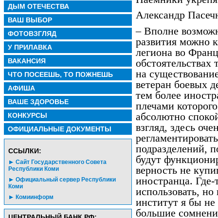
ДЫМ ОТЕЧЕСТВА
Александр Пасечн
ВАШ ВЫБОР
– Вполне возможн
ФОТОВЗГЛЯД
развития можно 
У ПРИЛАВКА
легиона во Франц
ВАКАНСИЯ
обстоятельствах 
на существование
ЧТО ПОСЕЕШЬ, ТО ПОЖНЕШЬ
ветеран боевых д
АФИША
тем более иностра
ВАШЕ ЗДОРОВЬЕ
плечами которого
абсолютно спокой
КОНКУРСЫ
взгляд, здесь оче
ОФИЦИАЛЬНЫЕ ДОКУМЕНТЫ
регламентировать
подразделений, п
CСЫЛКИ:
будут функционир
Сайт Государственного Совета
верность не купи
Республики Коми
иностранца. Где-
Официальный сервер Республики
Коми
использовать, но 
Комиинформ
институт я бы не 
большие сомнени
ЦЕНТРАЛЬНЫЙ БАНК РФ: