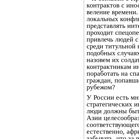
контрактов с ин
веление времени.
локальных конфл
представлять инт
проходит спецопе
привлечь людей с
среди титульной 
подобных случаях
назовем их солда
контрактникам и
поработать на с
граждан, попавш
рубежом?
У России есть мн
стратегических ин
люди должны быт
Азии целесообраз
соответствующего
естественно, афр
забывать, что за