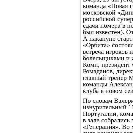
команда «Новая г
московской «Дин
российской супер
сдачи номера в пе
был известен). О
А накануне старт
«Орбита» состоял
встреча игроков 
болельщиками и 
Коми, президент
Ромаданов, дире
главный тренер М
команды Александ
клуба в новом сез
По словам Валери
изнурительный 15
Португалии, кома
в зале собрались
«Генерация». Во 