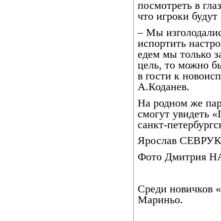
посмотреть в гла
что игроки будут 
– Мы изголодалис
испортить настро
едем мы только з
цель, то можно б
в гости к новоис
А.Коданев.
На родном же па
смогут увидеть «
санкт-петербургс
Ярослав СЕВРУК
Фото Дмитрия 
Среди новичков 
Мариньо.