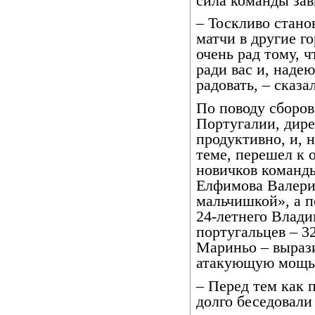
сила команды зав
– Тоскливо стано
матчи в другие г
очень рад тому, ч
ради вас и, надею
радовать, – сказ
По поводу сборов
Португалии, дире
продуктивно, и, н
теме, перешел к
новичков команды
Елфимова Валери
мальчишкой», а п
24-летнего Влади
португальцев – 3
Мариньо – вырази
атакующую мощь
– Перед тем как 
долго беседовали