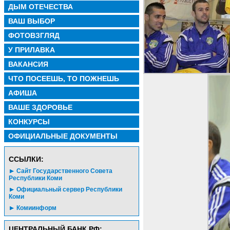
ДЫМ ОТЕЧЕСТВА
ВАШ ВЫБОР
ФОТОВЗГЛЯД
У ПРИЛАВКА
ВАКАНСИЯ
ЧТО ПОСЕЕШЬ, ТО ПОЖНЕШЬ
АФИША
ВАШЕ ЗДОРОВЬЕ
КОНКУРСЫ
ОФИЦИАЛЬНЫЕ ДОКУМЕНТЫ
CСЫЛКИ:
Сайт Государственного Совета
Республики Коми
Официальный сервер Республики
Коми
Комиинформ
ЦЕНТРАЛЬНЫЙ БАНК РФ: