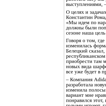
выступлениями, –
О целях и задача
Константин Ромад
«Мы идем по нар
должны были попа
сезоне наша цель 
Говоря о том, гд
изменилась форма
Белецкий сказал,
республиканском
приобрести там м
новых вида шарф
все уже будет в п
– Компания Adida
разработала нову
изменила полосы 
вариант мне нрав
понравился этот, 
голыми играют, г