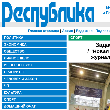
И
и Г
Главная страница
|
Архив
|
Редакция
|
Подписк
ПОЛИТИКА
СПОРТ
Зада
ЭКОНОМИКА
/ "Новая
ОБЩЕСТВО
журнал
ЛИЧНОЕ ДЕЛО
ИЗ ПЕРВЫХ УСТ
ПРИОРИТЕТ
ЧЕЛОВЕК И ЗАКОН
ЧП
КУЛЬТУРА
СПОРТ
ДОМАШНИЙ ОЧАГ