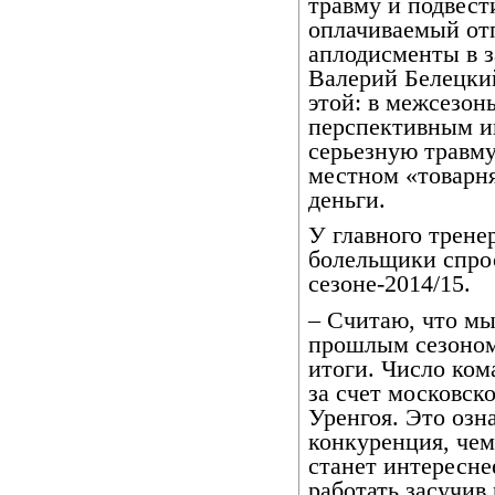
травму и подвест
оплачиваемый отп
аплодисменты в з
Валерий Белецки
этой: в межсезон
перспективным иг
серьезную травму
местном «товарн
деньги.
У главного трене
болельщики спрос
сезоне-2014/15.
– Считаю, что мы
прошлым сезоном.
итоги. Число ком
за счет московск
Уренгоя. Это озна
конкуренция, чем
станет интересне
работать засучив