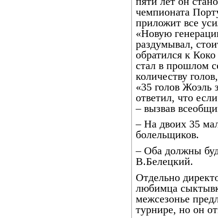
пяти лет он ста
чемпионата Порту
приложит все уси
«Новую генерацию
раздумывал, стоит
обратился к Кок
стал в прошлом с
количеству голов, 
«35 голов Жоэль 
ответил, что если
– вызвав всеобщи
– На двоих 35 мал
болельщиков.
– Оба должны буд
В.Белецкий.
Отдельно директ
любимца сыктывк
межсезонье предл
турнире, но он от