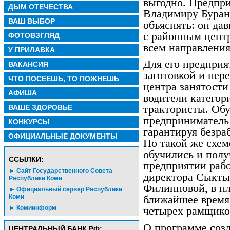
выгодно. Предпр
ДЫМ ОТЕЧЕСТВА
Владимиру Буран
ВАШ ВЫБОР
объяснять: он да
с районным цент
ФОТОВЗГЛЯД
всем направления
У ПРИЛАВКА
Для его предприя
ВАКАНСИЯ
заготовкой и пер
ЧТО ПОСЕЕШЬ, ТО ПОЖНЕШЬ
центра занятости
АФИША
водители категор
ВАШЕ ЗДОРОВЬЕ
трактористы. Обу
предприниматель 
КОНКУРСЫ
гарантируя безра
ОФИЦИАЛЬНЫЕ ДОКУМЕНТЫ
По такой же схем
обучились и пол
CСЫЛКИ:
предприятии рабо
Сайт Государственного Совета
директора Сыкты
Республики Коми
Филипповой, в пл
Официальный сервер Республики
Коми
ближайшее время
Комиинформ
четырех рамщиков
О программе созд
ЦЕНТРАЛЬНЫЙ БАНК РФ: