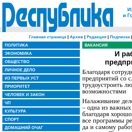
И
и Г
Главная страница
|
Архив
|
Редакция
|
Подписка
ПОЛИТИКА
ВАКАНСИЯ
И ра
ЭКОНОМИКА
предпр
ОБЩЕСТВО
ЛИЧНОЕ ДЕЛО
Благодаря сотруд
предприятий со с
ИЗ ПЕРВЫХ УСТ
трудоустроить л
ПРИОРИТЕТ
возможностями
ЧЕЛОВЕК И ЗАКОН
Налаживание дел
ЧП
– одна из важных
КУЛЬТУРА
благодаря хорош
все программы р
СПОРТ
да и самому рабо
ДОМАШНИЙ ОЧАГ