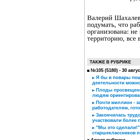
Валерий Шахалев
подумать, что ра
организована: не
территорию, все 
ТАКЖЕ В РУБРИКЕ
№105 (5180) - 30 авгу
Я бы в повары пош
деятельности можно
Плоды просвещени
людям ориентироват
Почти миллион - з
работодателям, гот
Закончилась трудов
участвовали более 
"Мы это сделали!"
старшеклассников п
Архив рубрики