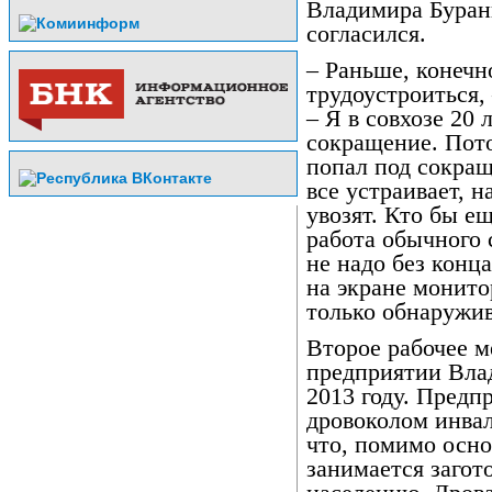
Владимира Буранк
согласился.
– Раньше, конечн
трудоустроиться,
– Я в совхозе 20 
сокращение. Пото
попал под сокращ
все устраивает, н
увозят. Кто бы е
работа обычного 
не надо без конц
на экране монито
только обнаружив
Второе рабочее м
предприятии Вла
2013 году. Предп
дровоколом инвал
что, помимо осно
занимается загот