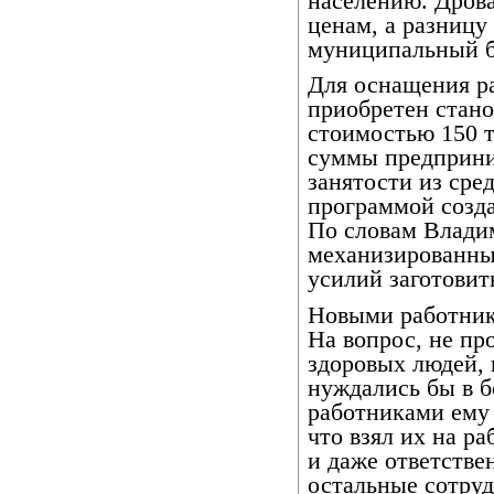
населению. Дров
ценам, а разницу
муниципальный 
Для оснащения ра
приобретен стано
стоимостью 150 т
суммы предприни
занятости из сре
программой созда
По словам Влади
механизированный
усилий заготовить
Новыми работник
На вопрос, не пр
здоровых людей, 
нуждались бы в б
работниками ему 
что взял их на ра
и даже ответстве
остальные сотру