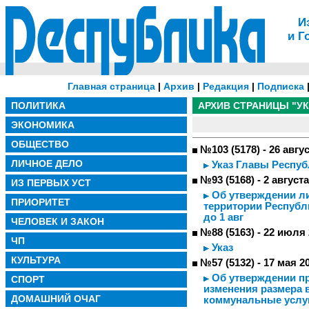
И
и Г
Главная страница
|
Архив
|
Редакция
|
Подписка
ПОЛИТИКА
АРХИВ СТРАНИЦЫ "У
ЭКОНОМИКА
ОБЩЕСТВО
№103 (5178) - 26 авгу
ЛИЧНОЕ ДЕЛО
Указ Главы Респуб
№93 (5168) - 2 август
ИЗ ПЕРВЫХ УСТ
Об утверждении ли
ПРИОРИТЕТ
территории Республи
до 1 авг
ЧЕЛОВЕК И ЗАКОН
№88 (5163) - 22 июля
ЧП
Указ
КУЛЬТУРА
№57 (5132) - 17 мая 2
Об утверждении п
СПОРТ
изменения размера 
ДОМАШНИЙ ОЧАГ
коммунальные услуг