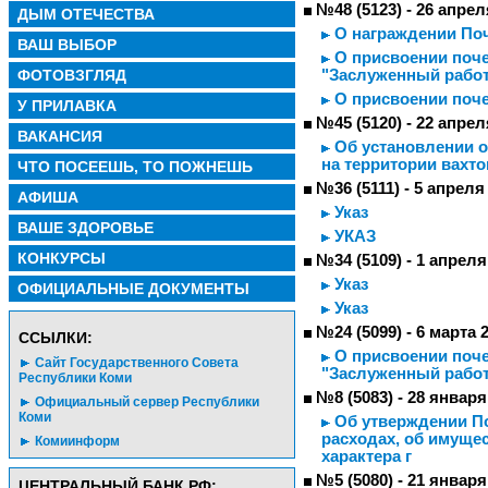
№48 (5123) - 26 апрел
ДЫМ ОТЕЧЕСТВА
О награждении Поч
ВАШ ВЫБОР
О присвоении поче
ФОТОВЗГЛЯД
"Заслуженный работ
О присвоении поче
У ПРИЛАВКА
№45 (5120) - 22 апрел
ВАКАНСИЯ
Об установлении о
на территории вахто
ЧТО ПОСЕЕШЬ, ТО ПОЖНЕШЬ
№36 (5111) - 5 апреля
АФИША
Указ
ВАШЕ ЗДОРОВЬЕ
УКАЗ
КОНКУРСЫ
№34 (5109) - 1 апреля
Указ
ОФИЦИАЛЬНЫЕ ДОКУМЕНТЫ
Указ
№24 (5099) - 6 марта 
CСЫЛКИ:
О присвоении поче
Сайт Государственного Совета
"Заслуженный работ
Республики Коми
№8 (5083) - 28 января
Официальный сервер Республики
Коми
Об утверждении По
расходах, об имуще
Комиинформ
характера г
№5 (5080) - 21 января
ЦЕНТРАЛЬНЫЙ БАНК РФ: