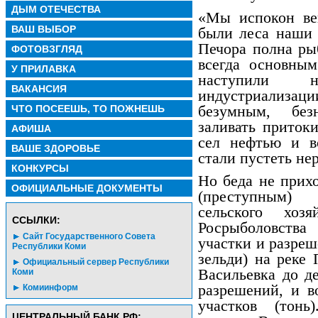
ДЫМ ОТЕЧЕСТВА
«Мы испокон ве
ВАШ ВЫБОР
были леса наши 
Печора полна ры
ФОТОВЗГЛЯД
всегда основны
У ПРИЛАВКА
наступили н
ВАКАНСИЯ
индустриализац
безумным, без
ЧТО ПОСЕЕШЬ, ТО ПОЖНЕШЬ
заливать приток
АФИША
сел нефтью и в
ВАШЕ ЗДОРОВЬЕ
стали пустеть не
КОНКУРСЫ
Но беда не прих
ОФИЦИАЛЬНЫЕ ДОКУМЕНТЫ
(преступным) 
сельского хо
CСЫЛКИ:
Росрыболовства
Сайт Государственного Совета
участки и разреш
Республики Коми
зельди) на реке 
Официальный сервер Республики
Васильевка до д
Коми
разрешений, и в
Комиинформ
участков (тонь
ЦЕНТРАЛЬНЫЙ БАНК РФ: