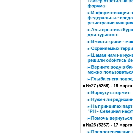
Гайзер ответил на 
форума
Информатизация по
федеральные средст
регистрации учащих
Альтернатива Курш
для туристов
Вместо крови - ма
Охраняемых терри
Шаман нам не нуже
решили обойтись бе
Верните воду в ба
можно пользоваться
Глыба снега повре
№27 (5258) - 19 марта
Воркуту штормит
Нужен ли редизайн
На принципах парт
"РН - Северная нефт
Помочь вернуться
№26 (5257) - 17 марта
Предостережение 