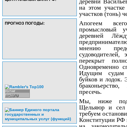
деревни Василье
на этом участке
участков (тонь) ч
Апогеем всег
ПРОГНОЗ ПОГОДЫ:
промысловый у
деревней Лёжд
предпринимателю
мнению пред
судоводителей, 
перекрыт полн
Одновременно сп
Идущим судам 
буйков и лодок. 
браконьерство,
пресечь.
Мы, ниже подп
Щельяюр и сел 
требуем останови
Конституции РФ 
на законодател