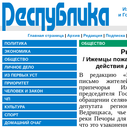
И
и Г
Главная страница
|
Архив
|
Редакция
|
Подписка
ПОЛИТИКА
ОБЩЕСТВО
Р
ЭКОНОМИКА
/ Ижемцы пож
ОБЩЕСТВО
действия 
ЛИЧНОЕ ДЕЛО
В редакцию «Р
ИЗ ПЕРВЫХ УСТ
письмо жител
ПРИОРИТЕТ
припечорья 
ЧЕЛОВЕК И ЗАКОН
председателя Го
обращении селян
ЧП
депутата регио
КУЛЬТУРА
Ведрицкаса, чь
СПОРТ
реки Печоры для
ДОМАШНИЙ ОЧАГ
что это узаконен