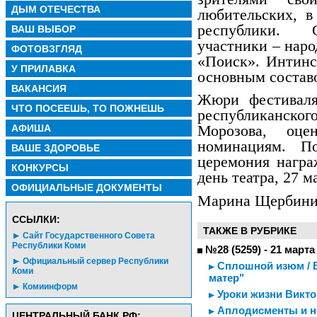
ДЫМ ОТЕЧЕСТВА
любительских, в
республики.
ВАШ ВЫБОР
участники – нар
ФОТОВЗГЛЯД
«Поиск». Интинс
У ПРИЛАВКА
основным составо
ВАКАНСИЯ
Жюри фестиваля,
ЧТО ПОСЕЕШЬ, ТО ПОЖНЕШЬ
республиканск
АФИША
Морозова, оце
номинациям. По
ВАШЕ ЗДОРОВЬЕ
церемония награ
КОНКУРСЫ
день театра, 27 м
ОФИЦИАЛЬНЫЕ ДОКУМЕНТЫ
Марина Щербини
CСЫЛКИ:
ТАКЖЕ В РУБРИКЕ
Сайт Государственного Совета
Республики Коми
№28 (5259) - 21 марта
Официальный сервер Республики
Сплошной изюм / 
Коми
матер"
Комиинформ
Уроки жизни Викто
Аплодисменты и не
ЦЕНТРАЛЬНЫЙ БАНК РФ: