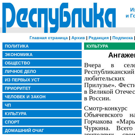
И
и Г
Главная страница
|
Архив
|
Редакция
|
Подписка
ПОЛИТИКА
КУЛЬТУРА
Ангаже
ЭКОНОМИКА
ОБЩЕСТВО
Вчера в селе
Республиканс
ЛИЧНОЕ ДЕЛО
любительских
ИЗ ПЕРВЫХ УСТ
Прилузье». Фест
ПРИОРИТЕТ
в Великой Отечес
ЧЕЛОВЕК И ЗАКОН
в России.
ЧП
Смотр-конкурс
Объячевского н
КУЛЬТУРА
Горчакова «Марь
СПОРТ
Чуркина.
Всего
ДОМАШНИЙ ОЧАГ
зрителями сво