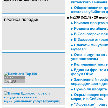
китайского Тайюаня
Общественники тре
жестокое убийство 
№139 (5214) - 20 нояб
ПРОГНОЗ ПОГОДЫ:
Начался процесс п
Родным погибшего
В Сосногорске поя
В Заозерье откры
Плакаты минувших
музее РК
Олени идут на юг /
уже построены
Кулинарный мастер
Единым фронтом пр
форум ОНФ
Заниженный коэфф
справедливости для
Нужно ли вводить
Окрыляющие перспе
морю, и в Сибирь
"Ифовские" пойдут