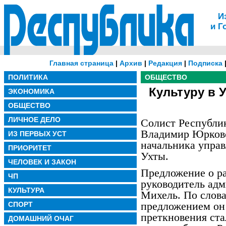
И
и Г
Главная страница
|
Архив
|
Редакция
|
Подписка
ПОЛИТИКА
ОБЩЕСТВО
Культуру в 
ЭКОНОМИКА
ОБЩЕСТВО
ЛИЧНОЕ ДЕЛО
Солист Республик
Владимир Юрковс
ИЗ ПЕРВЫХ УСТ
начальника упра
ПРИОРИТЕТ
Ухты.
ЧЕЛОВЕК И ЗАКОН
Предложение о ра
ЧП
руководитель адм
КУЛЬТУРА
Михель. По слов
предложением он
СПОРТ
преткновения стал
ДОМАШНИЙ ОЧАГ