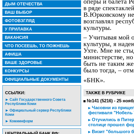
оперы и балета Р
ДЫМ ОТЕЧЕСТВА
в ряде спектакле
ВАШ ВЫБОР
В.Юрковскому не 
возглавлял респу
ФОТОВЗГЛЯД
культуры.
У ПРИЛАВКА
– Учитывая мой 
ВАКАНСИЯ
культуры, я наде
ЧТО ПОСЕЕШЬ, ТО ПОЖНЕШЬ
Ухте. Мне не сты
АФИША
министерстве, но
ВАШЕ ЗДОРОВЬЕ
быть не таким ж
было тогда, – о
КОНКУРСЫ
«БНК».
ОФИЦИАЛЬНЫЕ ДОКУМЕНТЫ
CСЫЛКИ:
ТАКЖЕ В РУБРИКЕ
Сайт Государственного Совета
№141 (5216) - 25 нояб
Республики Коми
Часовни из прищеп
Официальный сервер Республики
фестиваля "Нобель 
Коми
Отучились в Питере
Комиинформ
столице прошел фор
Визит "большого б
ЦЕНТРАЛЬНЫЙ БАНК РФ: