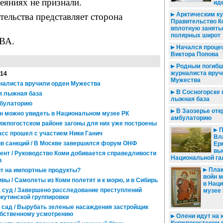
яниях не признали.
ид
Арктическим ку
ательства представляет сторона
Правительство К
вплотную занять
полярных широт
ВА.
Начался процес
Виктора Попова
Родным погибш
журналиста вруч
014
Мужества
налиста вручили орден Мужества
В Сосногорске 
я лыжная база
лыжная база
мбулаторию
В Заозерье от
 можно увидеть в Национальном музее РК
амбулаторию
няжпогостском районе загоны для них уже построены
П
сс прошел с участием Ники Ганич
Вл
 санкций / В Москве завершился форум ОНФ
Ер
вы
т / Руководство Коми добивается справедливости
Национальной га
в
Плак
т на импортные продукты?
войн 
ы / Самолеты из Коми полетят и к морю, и в Сибирь
в Нац
 суд / Завершено расследование преступлений
музее
кутинской группировки
е сад / Вырубать зеленые насаждения застройщик
собственному усмотрению
Олени идут на ю