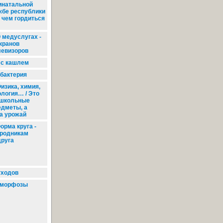
инатальной
жбе республики
 чем гордиться
 медуслугах -
экранов
левизоров
 с кашлем
бактерия
изика, химия,
ология… / Это
 школьные
едметы, а
а урожай
орма круга -
ородникам
друга
тходов
морфозы