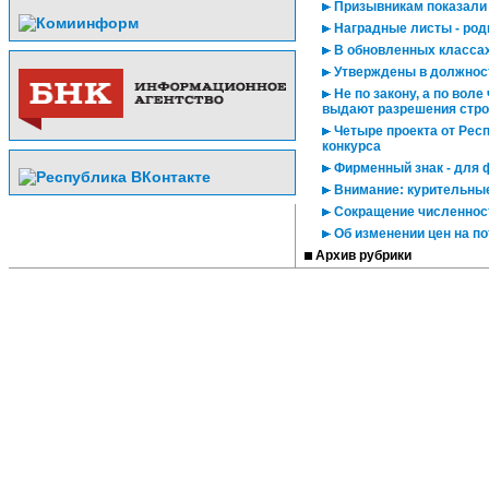
Призывникам показали
Наградные листы - ро
В обновленных классах
Утверждены в должнос
Не по закону, а по воле
выдают разрешения стр
Четыре проекта от Рес
конкурса
Фирменный знак - для 
Внимание: курительные
Сокращение численнос
Об изменении цен на п
Архив рубрики