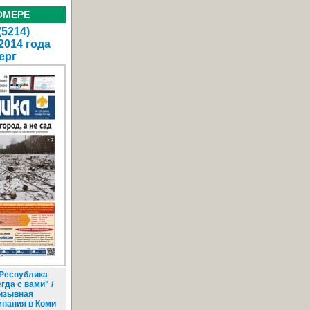
ОМЕРЕ
(5214)
2014 года
ерг
Республика
гда с вами" /
изывная
мпания в Коми