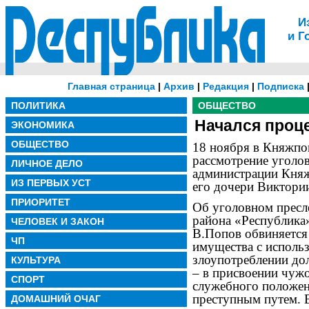
И
и Г
Главная страница
|
Архив
|
Редакция
|
Подписка
ПОЛИТИКА
ОБЩЕСТВО
Начался проце
ЭКОНОМИКА
ОБЩЕСТВО
18 ноября в Княжпо
рассмотрение уголо
ЛИЧНОЕ ДЕЛО
администрации Княж
ИЗ ПЕРВЫХ УСТ
его дочери Виктори
ПРИОРИТЕТ
Об уголовном пресл
района «Республика»
ЧЕЛОВЕК И ЗАКОН
В.Попов обвиняется
ЧП
имущества с исполь
злоупотреблении до
КУЛЬТУРА
– в присвоении чуж
СПОРТ
служебного положени
преступным путем. В
ДОМАШНИЙ ОЧАГ