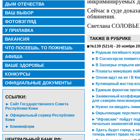
инкриминируемых де
ДЫМ ОТЕЧЕСТВА
Сейчас в суде доказ
ВАШ ВЫБОР
обвинения.
ФОТОВЗГЛЯД
Светлана СОЛОВЬЕ
У ПРИЛАВКА
ТАКЖЕ В РУБРИКЕ
ВАКАНСИЯ
№139 (5214) - 20 ноября 2
ЧТО ПОСЕЕШЬ, ТО ПОЖНЕШЬ
Родным погибшего жур
АФИША
В Сосногорске появитс
ВАШЕ ЗДОРОВЬЕ
В Заозерье открыли а
Плакаты минувших войн
КОНКУРСЫ
Олени идут на юг / В К
ОФИЦИАЛЬНЫЕ ДОКУМЕНТЫ
Кулинарный мастер-кла
Единым фронтом против
Заниженный коэффициен
CСЫЛКИ:
для северян-пенсионеро
Сайт Государственного Совета
Нужно ли вводить лими
Республики Коми
Окрыляющие перспектив
Официальный сервер Республики
"Ифовские" пойдут под
Коми
печально знаменитой вор
Комиинформ
Здесь будет город, а н
теперь имеет право по 
ЦЕНТРАЛЬНЫЙ БАНК РФ: