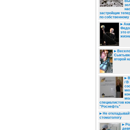
Вы
зе
на
застройщик тепе
по собственному
Ана
Федор
это 
жизн
Весело 
Сыктывк
второй н
В
/ В
со
ме
ко
мо
специалистов ко
"Роснефть"
Не откладывайт
стоматологу
Ро
девя