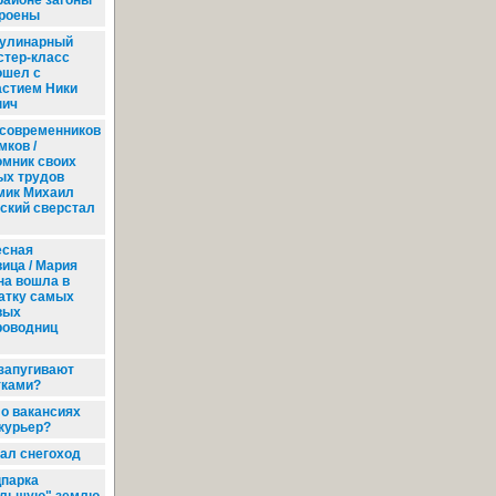
районе загоны
троены
улинарный
стер-класс
ошел с
астием Ники
нич
современников
мков /
омник своих
ых трудов
мик Михаил
ский сверстал
сная
ица / Мария
на вошла в
атку самых
вых
роводниц
запугивают
тками?
о вакансиях
окурьер?
ал снегоход
цпарка