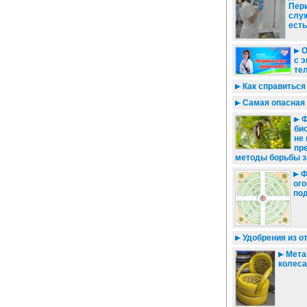
Пер
слу
есть
О
с 
те
Как справиться
Самая опасная 
Ф
би
не
пр
методы борьбы з
Ф
ог
по
Удобрения из о
Мета
колеса