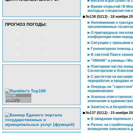
Весело и доступно / В
Время открытий / В Мо
молодых специалистов к
№138 (5213) - 18 ноября 2
Напоминание о трагедия
ПРОГНОЗ ПОГОДЫ:
организованные госавто
О пригородных поселка
конференции коми народ
Ситуацию с призывом в
Гуманитарная помощь 
В светлой Пажге эконо
"УМНИК" и умницы / М
Повторная чистка пона
Сосногорском и Усинском
С расчетом на расширен
переработке и продаже м
Очередь на "сиротское
неравномерно
Усилена ответственност
изменения в администра
Занятость и безработиц
№137 (5212) - 15 ноября 2
В ожидании паромных 
Разнос на стройплощад
возведение пансионата 