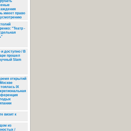
рубать
леные
саждения
рь имеет право
 усмотрению
толий
енко: "Театр -
отдельная
ь"
и доступно / В
аре прошел
аучный Slam
ремя открытий
 Москве
стоялась IX
жрегиональная
нференция
лодых
мпании
е визит к
дом из
ностых /