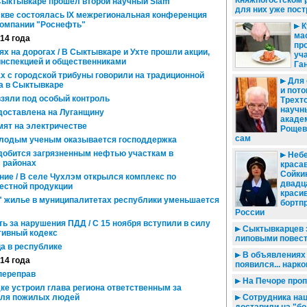
Княжпогостском 
 Сыктывкаре прошел второй научный Slam
для них уже пос
скве состоялась IX межрегиональная конференция
омпании "Роснефть"
К
ма
014 года
пр
х на дорогах / В Сыктывкаре и Ухте прошли акции,
уч
инспекцией и общественниками
Га
х с городской трибуны говорили на традиционной
Для 
а в Сыктывкаре
и пото
зяли под особый контроль
Трехт
научн
доставлена на Луганщину
акаде
мят на электричестве
Рощев
сам
олодым ученым оказывается господдержка
добится загрязненным нефтью участкам в
Небе
 районах
красав
Сойки
ие / В селе Чухлэм открылся комплекс по
двадц
естной продукции
краси
" жилье в муниципалитетах республики уменьшается
бортп
России
ь за нарушения ПДД / С 15 ноября вступили в силу
Сыктывкарцев 
тивный кодекс
липовыми повес
а в республике
В объявлениях 
014 года
появился... нарк
переправ
На Печоре проп
ке устроил глава региона ответственным за
для пожилых людей
Сотрудника на