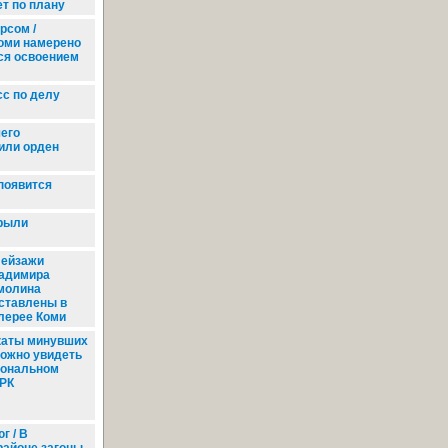
ет по плану
рсом /
оми намерено
ся освоением
с по делу
его
или орден
появится
крыли
ейзажи
адимира
молина
ставлены в
лерее Коми
аты минувших
можно увидеть
иональном
 РК
г / В