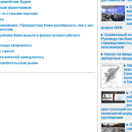
доставили на "б
 армейские будни
Е
дным фронтовиков
фр
 за старыми партами
сан
ти
Мо
за
 чиновника / Прокуратура Коми разобралась, как у нас
форум ОНФ
оителям
Заниженный ко
публики Коми вышли в финал всероссийского
Руководство Ком
справедливости 
фонда капремонта
пенсионеров
 смеси!
Нужно ли вводи
ти жителей замедлилось
импортные прод
отребительском рынке
Ок
перс
Само
поле
в Си
"
пой
За
ра
преступлений пе
знаменитой ворк
группировки
З
гор