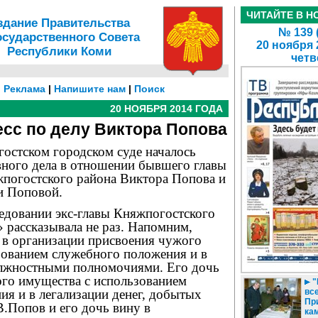
ЧИТАЙТЕ В Н
здание Правительства
№ 139 
осударственного Совета
20 ноября 
Республики Коми
четв
|
Реклама
|
Напишите нам
|
Поиск
20 НОЯБРЯ 2014 ГОДА
сс по делу Виктора Попова
гостском городском суде началось
вного дела в отношении бывшего главы
погостского района Виктора Попова и
и Поповой.
едовании экс-главы Княжпогостского
 рассказывала не раз. Напомним,
 в организации присвоения чужого
зованием служебного положения и в
лжностными полномочиями. Его дочь
ого имущества с использованием
"
я и в легализации денег, добытых
все
Пр
.Попов и его дочь вину в
ка