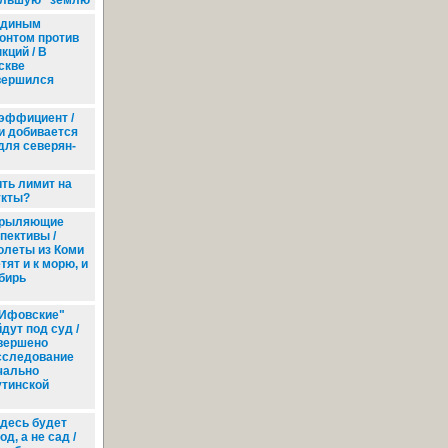
ольшую" землю
диным
онтом против
кций / В
скве
вершился
эффициент /
и добивается
для северян-
ть лимит на
укты?
рыляющие
пективы /
леты из Коми
тят и к морю, и
бирь
Ифовские"
дут под суд /
вершено
сследование
чально
утинской
десь будет
од, а не сад /